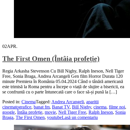
02
APR.
The First Omen (Întâia profeție)
Regia Arkasha Stevenson Cu Bill Nighy, Ralph Ineson, Nell Tiger
Free, Sonia Braga, Andrea Arcangeli Gen film Horror Durata 120
minute Premiera în România 05.04.2024 Când o tânără americană
este trimisă la Roma pentru a începe o viață de slujire a bisericii, ea
se confruntă cu o parte întunecată care o face să-și pună la […]
Posted in:
Cinema
Tagged:
Andrea Arcangeli
,
aparitii
cinematografice
,
banat fm
,
Banat TV
,
Bill Nighy
,
cinema
,
filme noi
,
google
,
Întâia profeție
,
movie
,
Nell Tiger Free
,
Ralph Ineson
,
Sonia
Braga
,
The First Omen
,
youtube
Lasă un comentariu