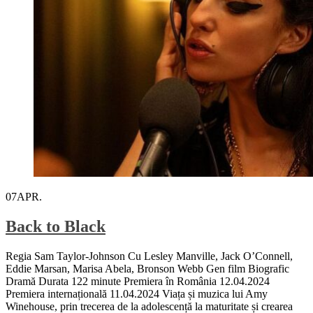
07
APR.
Back to Black
Regia Sam Taylor-Johnson Cu Lesley Manville, Jack O’Connell,
Eddie Marsan, Marisa Abela, Bronson Webb Gen film Biografic
Dramă Durata 122 minute Premiera în România 12.04.2024
Premiera internațională 11.04.2024 Viața și muzica lui Amy
Winehouse, prin trecerea de la adolescență la maturitate și crearea