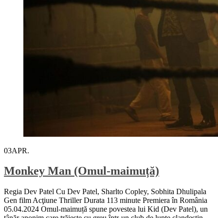
03
APR.
Monkey Man (Omul-maimuță)
Regia Dev Patel Cu Dev Patel, Sharlto Copley, Sobhita Dhulipala
Gen film Acţiune Thriller Durata 113 minute Premiera în România
05.04.2024 Omul-maimuță spune povestea lui Kid (Dev Patel), un
tânăr anonim care trăiește cu greu într-un club de lupte clandestin