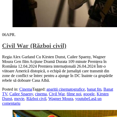
06
APR.
Civil War (Război civil)
Regia Alex Garland Cu Kirsten Dunst, Cailee Spaeny, Wagner
Moura Gen film Acţiune Dramă Durata 109 minute Premiera în
România 12.04.2024 Premiera internațională 26.04.2024 Într-o
viitoare Americă distopică, o echipă de jurnalişti care transmit din
zone de conflict se întrec pentru a ajunge în DC înainte ca grupările
rebele să doboare Casa Albă.
Posted in:
Cinema
Tagged:
aparitii cinematografice
,
banat fm
,
Banat
TV
,
Cailee Spaeny
,
cinema
,
Civil War
,
filme noi
,
google
,
Kirsten
Dunst
,
movie
,
Război civil
,
Wagner Moura
,
youtube
Lasă un
comentariu