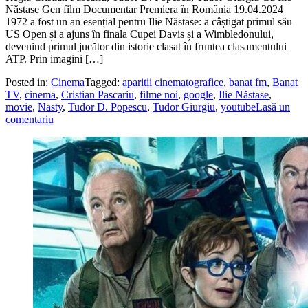
Năstase Gen film Documentar Premiera în România 19.04.2024
1972 a fost un an esențial pentru Ilie Năstase: a câștigat primul său
US Open și a ajuns în finala Cupei Davis și a Wimbledonului,
devenind primul jucător din istorie clasat în fruntea clasamentului
ATP. Prin imagini […]
Posted in:
Cinema
Tagged:
aparitii cinematografice
,
banat fm
,
Banat
TV
,
cinema
,
Cristian Pascariu
,
filme noi
,
google
,
Ilie Năstase
,
movie
,
Nasty
,
Tudor D. Popescu
,
Tudor Giurgiu
,
youtube
Lasă un
comentariu