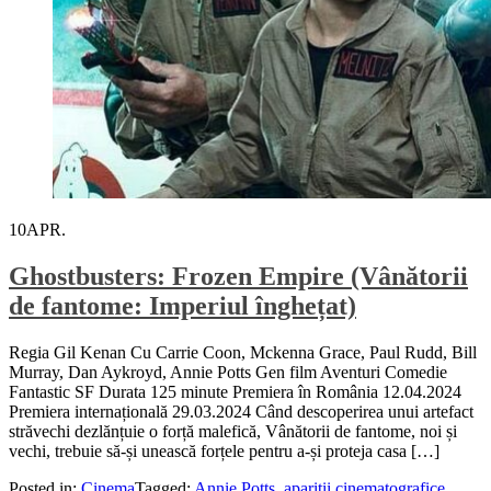
10
APR.
Ghostbusters: Frozen Empire (Vânătorii
de fantome: Imperiul înghețat)
Regia Gil Kenan Cu Carrie Coon, Mckenna Grace, Paul Rudd, Bill
Murray, Dan Aykroyd, Annie Potts Gen film Aventuri Comedie
Fantastic SF Durata 125 minute Premiera în România 12.04.2024
Premiera internațională 29.03.2024 Când descoperirea unui artefact
străvechi dezlănțuie o forță malefică, Vânătorii de fantome, noi și
vechi, trebuie să-și unească forțele pentru a-și proteja casa […]
Posted in:
Cinema
Tagged:
Annie Potts
,
aparitii cinematografice
,