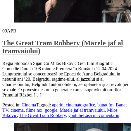
09
APR.
The Great Tram Robbery (Marele jaf al
tramvaiului)
Regia Slobodan Sijan Cu Milos Bikovic Gen film Biografic
Comedie Durata 108 minute Premiera în România 12.04.2024
Lungmetrajul se concentrează pe Epoca de Aur a Belgradului în
nebunii ani ’20, Belgradul ragtime-ului, al jazzului și al
Charlestonului, Belgradul automobilelor, aeroplanelor și al revoluției
sexuale. O poveste despre o generație care a supraviețuit ororilor
Primului Război […]
Posted in:
Cinema
Tagged:
aparitii cinematografice
,
banat fm
,
Banat
TV
,
cinema
,
filme noi
,
google
,
Marele jaf al tramvaiului
,
Milos
Bikovic
,
The Great Tram Robbery
,
youtube
Lasă un comentariu