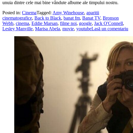
unuia dintre cele mai bine vândute albume ale timpului nostru.
Posted in:
Cinema
Tagged:
Amy Winehouse
,
aparitii
cinematografice
,
Back to Black
,
banat fm
,
Banat TV
,
Bronson
Webb
,
cinema
,
Eddie Marsan
,
filme noi
,
google
,
Jack O'Connell
,
Lesley Manville
,
Marisa Abela
,
movie
,
youtube
Lasă un comentariu