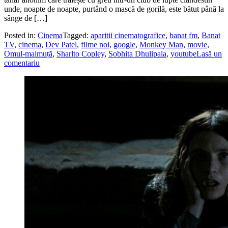
unde, noapte de noapte, purtând o mască de gorilă, este bătut până la
sânge de […]
Posted in:
Cinema
Tagged:
aparitii cinematografice
,
banat fm
,
Banat
TV
,
cinema
,
Dev Patel
,
filme noi
,
google
,
Monkey Man
,
movie
,
Omul-maimuță
,
Sharlto Copley
,
Sobhita Dhulipala
,
youtube
Lasă un
comentariu