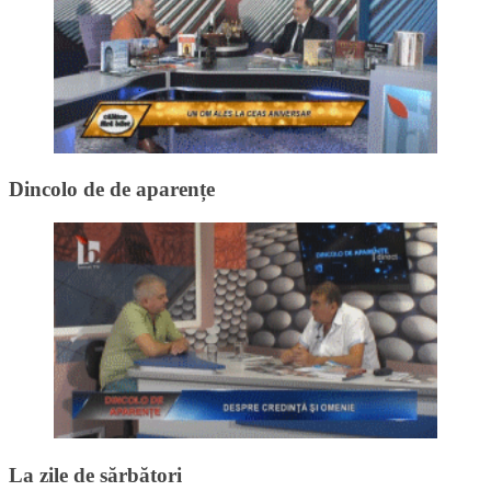
Dincolo de de aparențe
La zile de sărbători