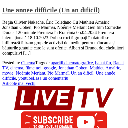
Une année difficile (Un an dificil)
Regia Olivier Nakache, Éric Toledano Cu Mathieu Amalric,
Jonathan Cohen, Pio Marmaï, Noémie Merlant Gen film Comedie
Durata 120 minute Premiera în România 05.04.2024 Premiera
internațională 18.10.2023 Doi escroci îngropați în datorii se
infiltrează într-un grup de activiști de mediu pentru mâncarea și
băuturile gratuite care le sunt oferite. Albert și Bruno, doi cheltuitori
compulsivi […]
Posted in:
Cinema
Tagged:
aparitii cinematografice
,
banat fm
,
Banat
TV
,
cinema
,
filme noi
,
google
,
Jonathan Cohen
,
Mathieu Amalric
,
movie
,
Noémie Merlant
,
Pio Marmaï
,
Un an dificil
,
Une année
difficile
,
youtube
Lasă un comentariu
Navigare
Articole mai vechi
în
articole