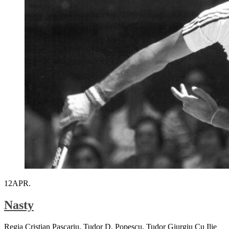
12
APR.
Nasty
Regia Cristian Pascariu, Tudor D. Popescu, Tudor Giurgiu Cu Ilie