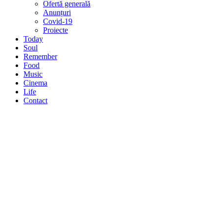
Ofertă generală
Anunțuri
Covid-19
Proiecte
Today
Soul
Remember
Food
Music
Cinema
Life
Contact