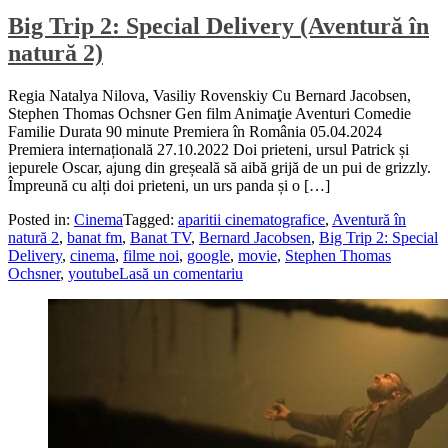
Big Trip 2: Special Delivery (Aventură în
natură 2)
Regia Natalya Nilova, Vasiliy Rovenskiy Cu Bernard Jacobsen,
Stephen Thomas Ochsner Gen film Animaţie Aventuri Comedie
Familie Durata 90 minute Premiera în România 05.04.2024
Premiera internațională 27.10.2022 Doi prieteni, ursul Patrick și
iepurele Oscar, ajung din greșeală să aibă grijă de un pui de grizzly.
Împreună cu alți doi prieteni, un urs panda și o […]
Posted in:
Cinema
Tagged:
aparitii cinematografice
,
Aventură în
natură 2
,
banat fm
,
Banat TV
,
Bernard Jacobsen
,
Big Trip 2: Special
Delivery
,
cinema
,
filme noi
,
google
,
movie
,
Stephen Thomas
Ochsner
,
youtube
Lasă un comentariu