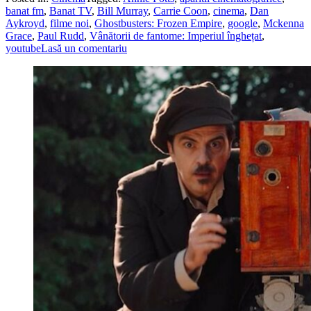
banat fm
,
Banat TV
,
Bill Murray
,
Carrie Coon
,
cinema
,
Dan
Aykroyd
,
filme noi
,
Ghostbusters: Frozen Empire
,
google
,
Mckenna
Grace
,
Paul Rudd
,
Vânătorii de fantome: Imperiul înghețat
,
youtube
Lasă un comentariu