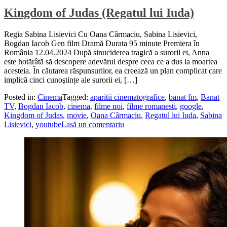
Kingdom of Judas (Regatul lui Iuda)
Regia Sabina Lisievici Cu Oana Cârmaciu, Sabina Lisievici,
Bogdan Iacob Gen film Dramă Durata 95 minute Premiera în
România 12.04.2024 După sinuciderea tragică a surorii ei, Anna
este hotărâtă să descopere adevărul despre ceea ce a dus la moartea
acesteia. În căutarea răspunsurilor, ea creează un plan complicat care
implică cinci cunoştințe ale surorii ei, […]
Posted in:
Cinema
Tagged:
aparitii cinematografice
,
banat fm
,
Banat
TV
,
Bogdan Iacob
,
cinema
,
filme noi
,
filme romanesti
,
google
,
Kingdom of Judas
,
movie
,
Oana Cârmaciu
,
Regatul lui Iuda
,
Sabina
Lisievici
,
youtube
Lasă un comentariu