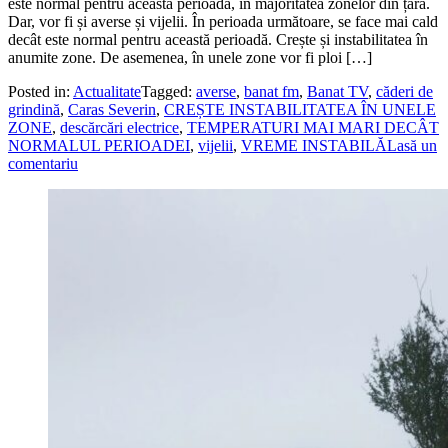
este normal pentru această perioadă, în majoritatea zonelor din țară.
Dar, vor fi și averse și vijelii. În perioada următoare, se face mai cald
decât este normal pentru această perioadă. Crește și instabilitatea în
anumite zone. De asemenea, în unele zone vor fi ploi […]
Posted in:
Actualitate
Tagged:
averse
,
banat fm
,
Banat TV
,
căderi de
grindină
,
Caras Severin
,
CREȘTE INSTABILITATEA ÎN UNELE
ZONE
,
descărcări electrice
,
TEMPERATURI MAI MARI DECÂT
NORMALUL PERIOADEI
,
vijelii
,
VREME INSTABILĂ
Lasă un
comentariu