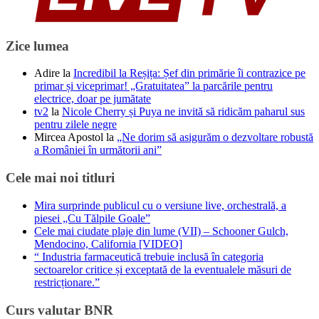
Zice lumea
Adire
la
Incredibil la Reșița: Șef din primărie îi contrazice pe
primar și viceprimar! „Gratuitatea” la parcările pentru
electrice, doar pe jumătate
tv2
la
Nicole Cherry și Puya ne invită să ridicăm paharul sus
pentru zilele negre
Mircea Apostol
la
„Ne dorim să asigurăm o dezvoltare robustă
a României în următorii ani”
Cele mai noi titluri
Mira surprinde publicul cu o versiune live, orchestrală, a
piesei „Cu Tălpile Goale”
Cele mai ciudate plaje din lume (VII) – Schooner Gulch,
Mendocino, California [VIDEO]
“ Industria farmaceutică trebuie inclusă în categoria
sectoarelor critice și exceptată de la eventualele măsuri de
restricționare.”
Curs valutar BNR