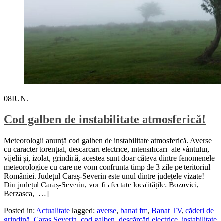
08
IUN.
Cod galben de instabilitate atmosferică!
Meteorologii anunță cod galben de instabilitate atmosferică. Averse
cu caracter torențial, descărcări electrice, intensificări ale vântului,
vijelii și, izolat, grindină, acestea sunt doar câteva dintre fenomenele
meteorologice cu care ne vom confrunta timp de 3 zile pe teritoriul
României. Județul Caraș-Severin este unul dintre județele vizate!
Din județul Caraș-Severin, vor fi afectate localitățile: Bozovici,
Berzasca, […]
Posted in:
Actualitate
Tagged:
averse
,
banat fm
,
Banat TV
,
căderi de
grindină
,
Caras Severin
,
cod galben
,
descărcări electrice
,
instabilitate