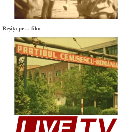
Reșița pe… film