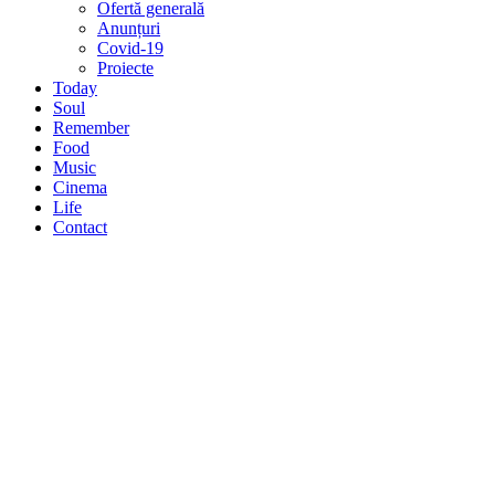
Ofertă generală
Anunțuri
Covid-19
Proiecte
Today
Soul
Remember
Food
Music
Cinema
Life
Contact