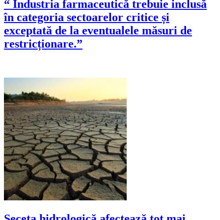
“ Industria farmaceutică trebuie inclusă
în categoria sectoarelor critice și
exceptată de la eventualele măsuri de
restricționare.”
Seceta hidrologică afectează tot mai