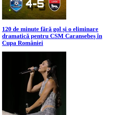
120 de minute fără gol și o eliminare
dramatică pentru CSM Caransebeș în
Cupa României