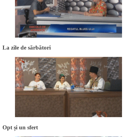
La zile de sărbători
Opt și un sfert