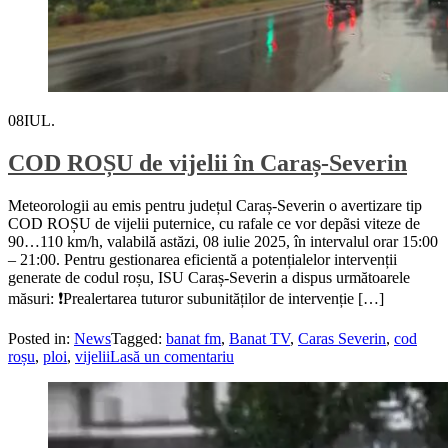
08
IUL.
COD ROȘU de vijelii în Caraș-Severin
Meteorologii au emis pentru județul Caraș-Severin o avertizare tip
COD ROȘU de vijelii puternice, cu rafale ce vor depãsi viteze de
90…110 km/h, valabilă astăzi, 08 iulie 2025, în intervalul orar 15:00
– 21:00. Pentru gestionarea eficientă a potențialelor intervenții
generate de codul roșu, ISU Caraș-Severin a dispus următoarele
măsuri: ❗️Prealertarea tuturor subunităților de intervenție […]
Posted in:
News
Tagged:
banat fm
,
Banat TV
,
Caras Severin
,
cod
roșu
,
ploi
,
vijelii
Lasă un comentariu