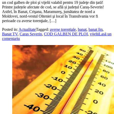
un cod galben de ploi şi vijelii valabil pentru 19 judeţe din țară!
Printre județele afectate de cod, se află și județul Caraș-Severin!
Astfel, în Banat, Crişana, Maramureş, jumătatea de nord a
Moldovei, nord-vestul Olteniei şi local în Transilvania vor fi
perioade cu averse torenţiale, […]
Posted in:
Actualitate
Tagged:
averse torențiale
,
banat
,
banat fm
,
Banat TV
,
Caras Severin
,
COD GALBEN DE PLOI
,
vijelii
Lasă un
comentariu