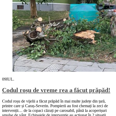
09
IUL.
Codul roșu de vreme rea a făcut prăpăd!
Codul roșu de vijelii a făcut prăpăd în mai multe județe din țară,
printre care și Caraș-Severin. Pompierii au fost chemați la zeci de
intervenții… de la copaci căzuți pe carosabil, până la acoperișuri
smulse de vânt. Echipajele de intervenție au acționat în 2 situații