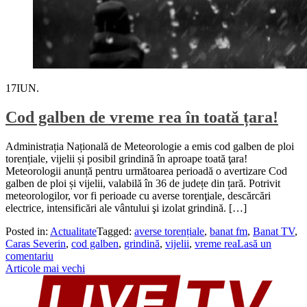
17
IUN.
Cod galben de vreme rea în toată țara!
Administrația Națională de Meteorologie a emis cod galben de ploi
torențiale, vijelii și posibil grindină în aproape toată ţara!
Meteorologii anunță pentru următoarea perioadă o avertizare Cod
galben de ploi și vijelii, valabilă în 36 de județe din țară. Potrivit
meteorologilor, vor fi perioade cu averse torenţiale, descărcări
electrice, intensificări ale vântului şi izolat grindină. […]
Posted in:
Actualitate
Tagged:
averse torențiale
,
banat fm
,
Banat TV
,
Caras Severin
,
cod galben
,
grindină
,
vijelii
,
vreme rea
Lasă un
comentariu
Navigare
Articole mai vechi
în