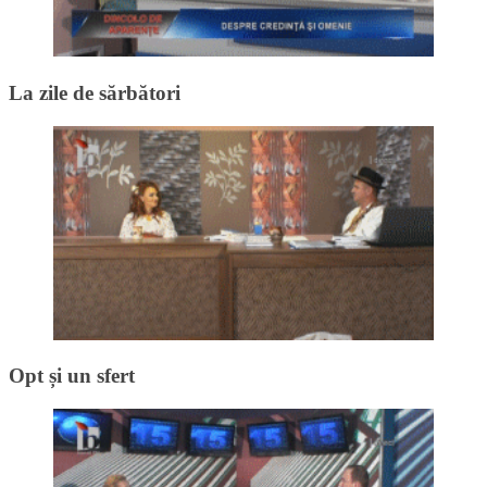
La zile de sărbători
Opt și un sfert