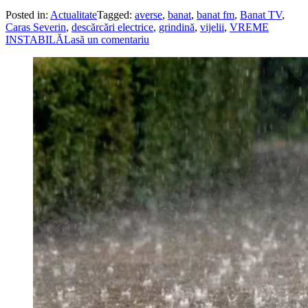
Posted in:
Actualitate
Tagged:
averse
,
banat
,
banat fm
,
Banat TV
,
Caras Severin
,
descărcări electrice
,
grindină
,
vijelii
,
VREME
INSTABILĂ
Lasă un comentariu