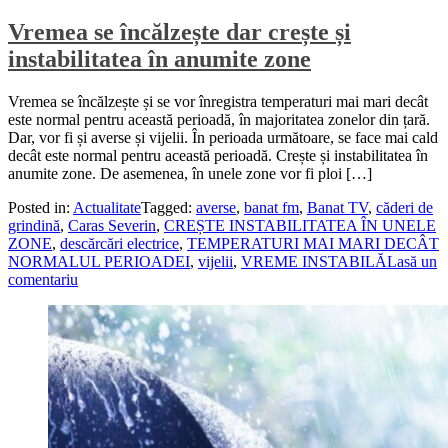
Vremea se încălzește dar crește și
instabilitatea în anumite zone
Vremea se încălzește și se vor înregistra temperaturi mai mari decât
este normal pentru această perioadă, în majoritatea zonelor din țară.
Dar, vor fi și averse și vijelii. În perioada următoare, se face mai cald
decât este normal pentru această perioadă. Crește și instabilitatea în
anumite zone. De asemenea, în unele zone vor fi ploi […]
Posted in:
Actualitate
Tagged:
averse
,
banat fm
,
Banat TV
,
căderi de
grindină
,
Caras Severin
,
CREȘTE INSTABILITATEA ÎN UNELE
ZONE
,
descărcări electrice
,
TEMPERATURI MAI MARI DECÂT
NORMALUL PERIOADEI
,
vijelii
,
VREME INSTABILĂ
Lasă un
comentariu