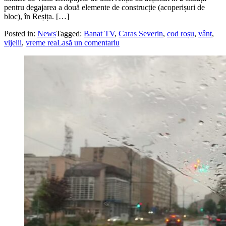
pentru degajarea a două elemente de construcție (acoperișuri de
bloc), în Reșița. […]
Posted in:
News
Tagged:
Banat TV
,
Caras Severin
,
cod roșu
,
vânt
,
vijelii
,
vreme rea
Lasă un comentariu