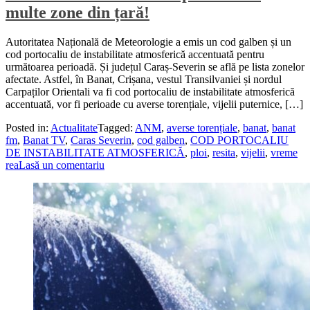
multe zone din țară!
Autoritatea Națională de Meteorologie a emis un cod galben și un
cod portocaliu de instabilitate atmosferică accentuată pentru
următoarea perioadă. Și județul Caraș-Severin se află pe lista zonelor
afectate. Astfel, în Banat, Crișana, vestul Transilvaniei și nordul
Carpaților Orientali va fi cod portocaliu de instabilitate atmosferică
accentuată, vor fi perioade cu averse torențiale, vijelii puternice, […]
Posted in:
Actualitate
Tagged:
ANM
,
averse torențiale
,
banat
,
banat
fm
,
Banat TV
,
Caras Severin
,
cod galben
,
COD PORTOCALIU
DE INSTABILITATE ATMOSFERICĂ
,
ploi
,
resita
,
vijelii
,
vreme
rea
Lasă un comentariu