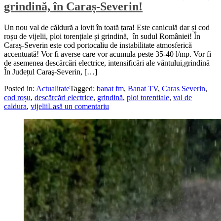
grindină, în Caraș-Severin!
Un nou val de căldură a lovit în toată țara! Este caniculă dar și cod
roșu de vijelii, ploi torențiale și grindină, în sudul României! În
Caraș-Severin este cod portocaliu de instabilitate atmosferică
accentuată! Vor fi averse care vor acumula peste 35-40 l/mp. Vor fi
de asemenea descărcări electrice, intensificări ale vântului,grindină
În Județul Caraş-Severin, […]
Posted in:
Actualitate
Tagged:
banat fm
,
Banat TV
,
Caras Severin
,
cod roșu
,
descărcări electrice
,
grindină
,
ploi torentiale
,
val de
caldura
,
vijelii
Lasă un comentariu