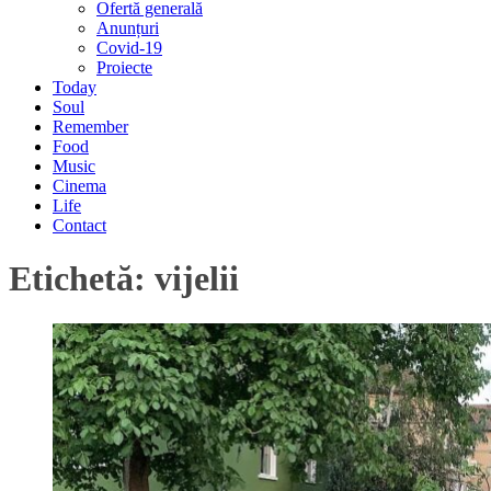
Ofertă generală
Anunțuri
Covid-19
Proiecte
Today
Soul
Remember
Food
Music
Cinema
Life
Contact
Etichetă:
vijelii