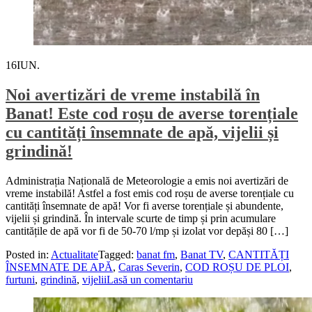
16
IUN.
Noi avertizări de vreme instabilă în
Banat! Este cod roșu de averse torențiale
cu cantități însemnate de apă, vijelii și
grindină!
Administrația Națională de Meteorologie a emis noi avertizări de
vreme instabilă! Astfel a fost emis cod roșu de averse torențiale cu
cantități însemnate de apă! Vor fi averse torențiale și abundente,
vijelii și grindină. În intervale scurte de timp și prin acumulare
cantitățile de apă vor fi de 50-70 l/mp și izolat vor depăși 80 […]
Posted in:
Actualitate
Tagged:
banat fm
,
Banat TV
,
CANTITĂȚI
ÎNSEMNATE DE APĂ
,
Caras Severin
,
COD ROȘU DE PLOI
,
furtuni
,
grindină
,
vijelii
Lasă un comentariu