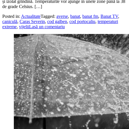
și izolat grindină. Temperaturile vor ajunge în unele zone până la 38
de grade Celsius. […]
Posted in:
Actualitate
Tagged:
averse
,
banat
,
banat fm
,
Banat TV
,
caniculă
,
Caras Severin
,
cod galben
,
cod portocaliu
,
temperaturi
extreme
,
vijelii
Lasă un comentariu