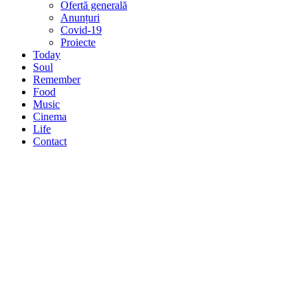
Ofertă generală
Anunțuri
Covid-19
Proiecte
Today
Soul
Remember
Food
Music
Cinema
Life
Contact