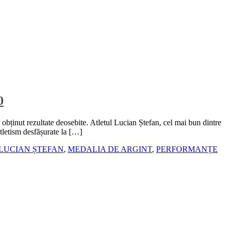
0
obținut rezultate deosebite. Atletul Lucian Ștefan, cel mai bun dintre
tletism desfășurate la […]
LUCIAN ȘTEFAN
,
MEDALIA DE ARGINT
,
PERFORMANȚE