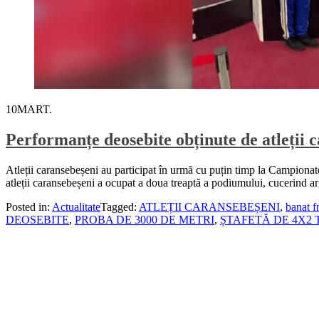
10
MART.
Performanțe deosebite obținute de atleții
Atleții caransebeșeni au participat în urmă cu puțin timp la Campionate
atleții caransebeșeni a ocupat a doua treaptă a podiumului, cucerind a
Posted in:
Actualitate
Tagged:
ATLEȚII CARANSEBEȘENI
,
banat 
DEOSEBITE
,
PROBA DE 3000 DE METRI
,
ȘTAFETĂ DE 4X2 