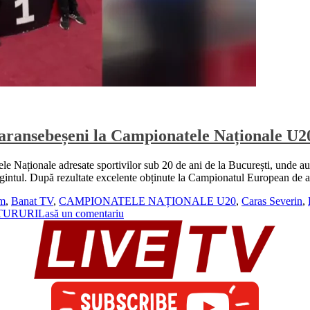
 caransebeșeni la Campionatele Naționale U2
le Naționale adresate sportivilor sub 20 de ani de la București, unde au 
rgintul. După rezultate excelente obținute la Campionatul European de a
fm
,
Banat TV
,
CAMPIONATELE NAȚIONALE U20
,
Caras Severin
,
TURURI
Lasă un comentariu