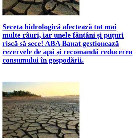
Seceta hidrologică afectează tot mai
multe râuri, iar unele fântâni și puțuri
riscă să sece! ABA Banat gestionează
rezervele de apă și recomandă reducerea
consumului în gospodării.