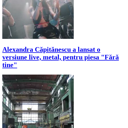
Alexandra Căpitănescu a lansat o
versiune live, metal, pentru piesa "Fără
tine"