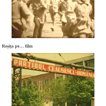
Reșița pe… film