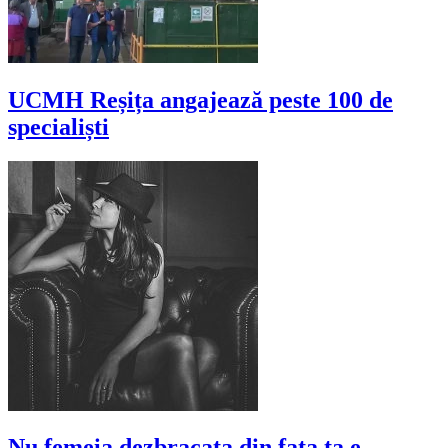
UCMH Reșița angajează peste 100 de
specialiști
Nu femeia dezbracata din fata ta e