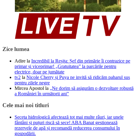
Zice lumea
Adire
la
Incredibil la Reșița: Șef din primărie îi contrazice pe
primar și viceprimar! „Gratuitatea” la parcările pentru
electrice, doar pe jumătate
tv2
la
Nicole Cherry și Puya ne invită să ridicăm paharul sus
pentru zilele negre
Mircea Apostol
la
„Ne dorim să asigurăm o dezvoltare robustă
a României în următorii ani”
Cele mai noi titluri
Seceta hidrologică afectează tot mai multe râuri, iar unele
fântâni și puțuri riscă să sece! ABA Banat gestionează
rezervele de apă și recomandă reducerea consumului în
gospodării.