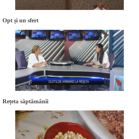
Opt și un sfert
Rețeta săptămânii