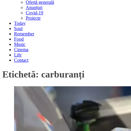
Ofertă generală
Anunțuri
Covid-19
Proiecte
Today
Soul
Remember
Food
Music
Cinema
Life
Contact
Etichetă:
carburanți