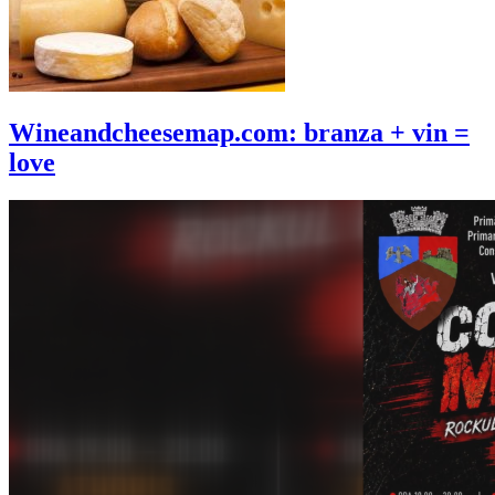
Wineandcheesemap.com: branza + vin =
love