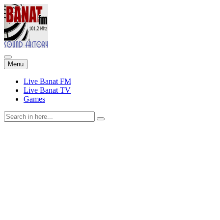
Skip
Menu
to
content
Live Banat FM
Live Banat TV
Games
Search
for: