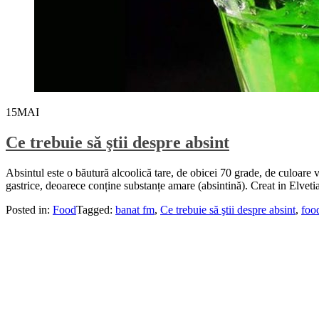
15
MAI
Ce trebuie să ştii despre absint
Absintul este o băutură alcoolică tare, de obicei 70 grade, de culoare v
gastrice, deoarece conține substanțe amare (absintină). Creat in Elvetia,
Posted in:
Food
Tagged:
banat fm
,
Ce trebuie să ştii despre absint
,
foo