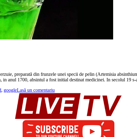
erzuie, preparată din frunzele unei specii de pelin (Artemisia absinthium)
 in anul 1700, absintul a fost initial destinat medicinei. In secolul 19 s
d
,
google
Lasă un comentariu