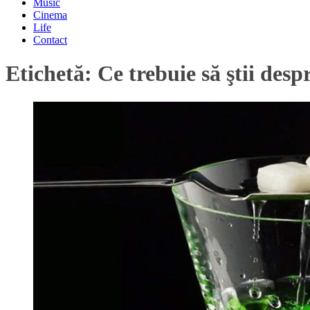
Music
Cinema
Life
Contact
Etichetă:
Ce trebuie să ştii desp