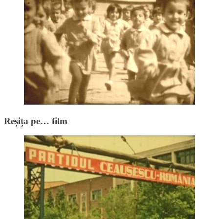
Reșița pe… film