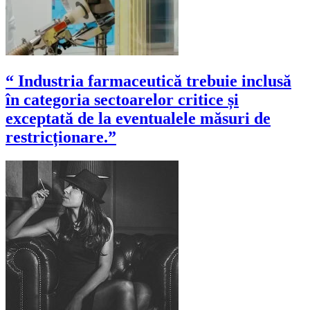
“ Industria farmaceutică trebuie inclusă
în categoria sectoarelor critice și
exceptată de la eventualele măsuri de
restricționare.”