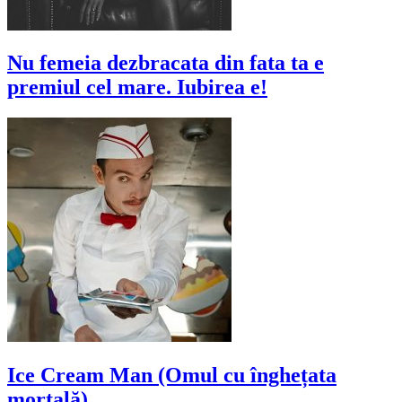
Nu femeia dezbracata din fata ta e
premiul cel mare. Iubirea e!
Ice Cream Man (Omul cu înghețata
mortală)