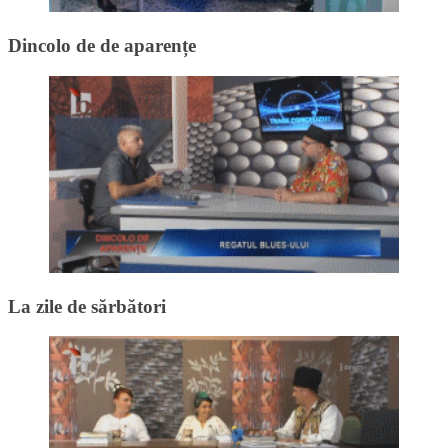
Dincolo de de aparențe
La zile de sărbători