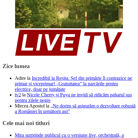
Zice lumea
Adire
la
Incredibil la Reșița: Șef din primărie îi contrazice pe
primar și viceprimar! „Gratuitatea” la parcările pentru
electrice, doar pe jumătate
tv2
la
Nicole Cherry și Puya ne invită să ridicăm paharul sus
pentru zilele negre
Mircea Apostol
la
„Ne dorim să asigurăm o dezvoltare robustă
a României în următorii ani”
Cele mai noi titluri
Mira surprinde publicul cu o versiune live, orchestrală, a