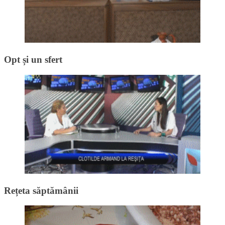
Opt și un sfert
Rețeta săptămânii