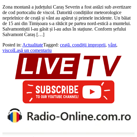
Zona montană a județului Caraș Severin a fost astăzi sub avertizare
de cod portocaliu de viscol. Datorită condițiilor meteorologice
neprielnice de ceață și vânt au apărut și primele incidente. Un băiat
de 15 ani din Timișoara s-a rătăcit pe partea nord-estică a muntelui.
Salvamontiștii l-au găsit și l-au adus în stațiune. Conform șefului
Salvamont Caraș […]
Posted in:
Actualitate
Tagged:
ceață. condiții improprii
,
vânt
,
viscol
Lasă un comentariu