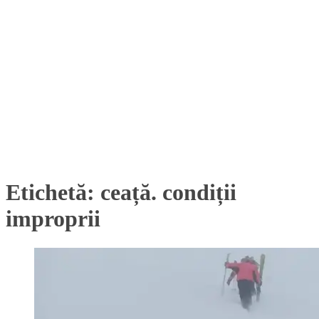
Etichetă:
ceață. condiții
improprii