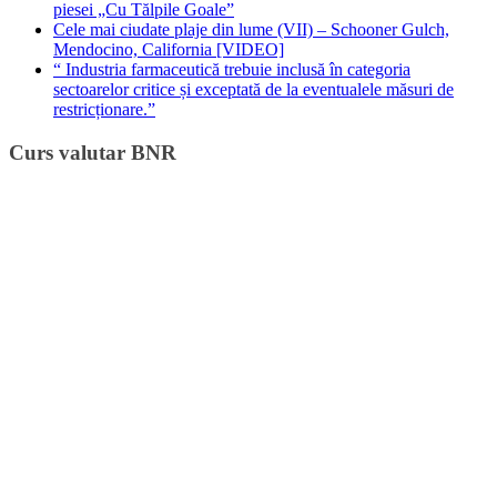
piesei „Cu Tălpile Goale”
Cele mai ciudate plaje din lume (VII) – Schooner Gulch,
Mendocino, California [VIDEO]
“ Industria farmaceutică trebuie inclusă în categoria
sectoarelor critice și exceptată de la eventualele măsuri de
restricționare.”
Curs valutar BNR