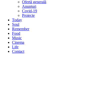
Ofertă generală
Anunțuri
Covid-19
Proiecte
Today
Soul
Remember
Food
Music
Cinema
Life
Contact