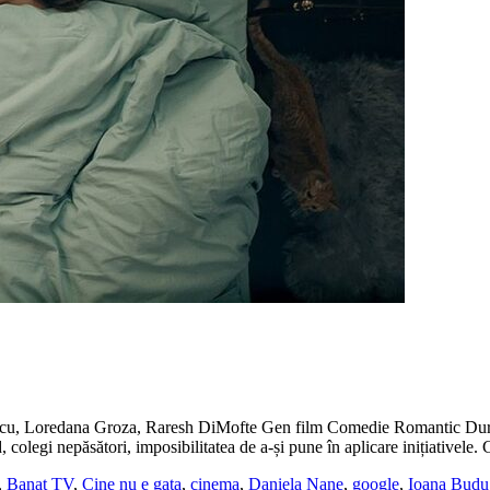
cu, Loredana Groza, Raresh DiMofte Gen film Comedie Romantic Durat
 colegi nepăsători, imposibilitatea de a-și pune în aplicare inițiativele
,
Banat TV
,
Cine nu e gata
,
cinema
,
Daniela Nane
,
google
,
Ioana Budu