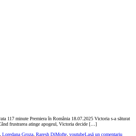
a 117 minute Premiera în România 18.07.2025 Victoria s-a săturat
. Când frustrarea atinge apogeul, Victoria decide […]
,
Loredana Groza
,
Raresh DiMofte
,
youtube
Lasă un comentariu