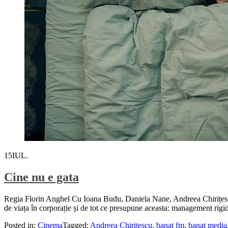
15
IUL.
Cine nu e gata
Regia Florin Anghel Cu Ioana Budu, Daniela Nane, Andreea Chirițes
de viața în corporație și de tot ce presupune aceasta: management rigid,
Posted in:
Cinema
Tagged:
Andreea Chirițescu
,
banat fm
,
banat media