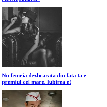
Nu femeia dezbracata din fata ta e
premiul cel mare. Iubirea e!