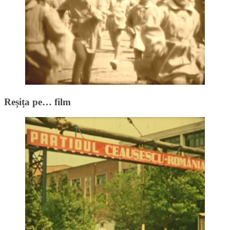
Reșița pe… film