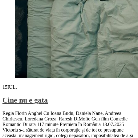
15
IUL.
Cine nu e gata
Regia Florin Anghel Cu Ioana Budu, Daniela Nane, Andreea
Chirițescu, Loredana Groza, Raresh DiMofte Gen film Comedie
Romantic Durata 117 minute Premiera în România 18.07.2025
Victoria s-a săturat de viața în corporație și de tot ce presupune
aceasta: management rigid, colegi nepăsători, imposibilitatea de a-și