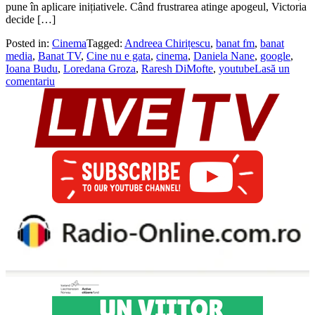
pune în aplicare inițiativele. Când frustrarea atinge apogeul, Victoria
decide […]
Posted in:
Cinema
Tagged:
Andreea Chirițescu
,
banat fm
,
banat
media
,
Banat TV
,
Cine nu e gata
,
cinema
,
Daniela Nane
,
google
,
Ioana Budu
,
Loredana Groza
,
Raresh DiMofte
,
youtube
Lasă un
comentariu