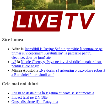
Zice lumea
Adire
la
Incredibil la Reșița: Șef din primărie îi contrazice pe
primar și viceprimar! „Gratuitatea” la parcările pentru
electrice, doar pe jumătate
tv2
la
Nicole Cherry și Puya ne invită să ridicăm paharul sus
pentru zilele negre
Mircea Apostol
la
„Ne dorim să asigurăm o dezvoltare robustă
a României în următorii ani”
Cele mai noi titluri
Feli ni se destăinuia în legătură cu viața sa sentimentală
Impact fatal pe DN 58B
Oraşe dispărute (I) – Patagonia