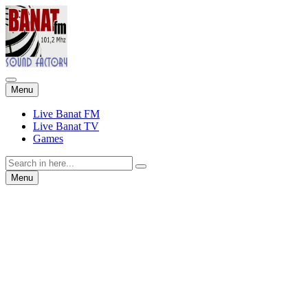
Skip
Menu
to
content
Live Banat FM
Live Banat TV
Games
Search
for:
Skip
Menu
to
content