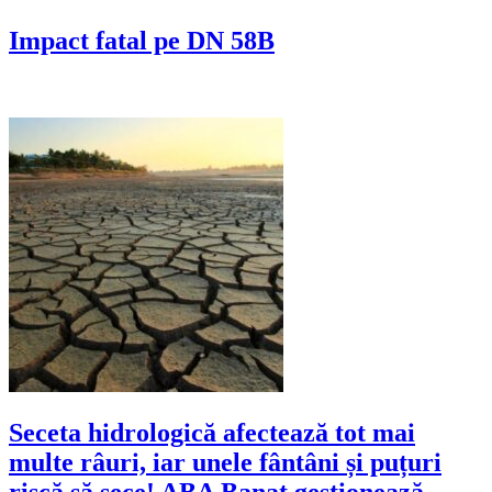
Impact fatal pe DN 58B
Seceta hidrologică afectează tot mai
multe râuri, iar unele fântâni și puțuri
riscă să sece! ABA Banat gestionează