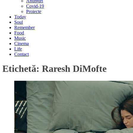
Anunțuri
Covid-19
Proiecte
Today
Soul
Remember
Food
Music
Cinema
Life
Contact
Etichetă:
Raresh DiMofte