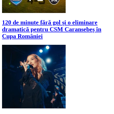
120 de minute fără gol și o eliminare
dramatică pentru CSM Caransebeș în
Cupa României