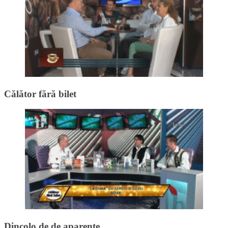
Călător fără bilet
Dincolo de de aparențe