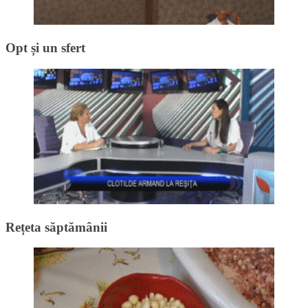
Opt și un sfert
Rețeta săptămânii