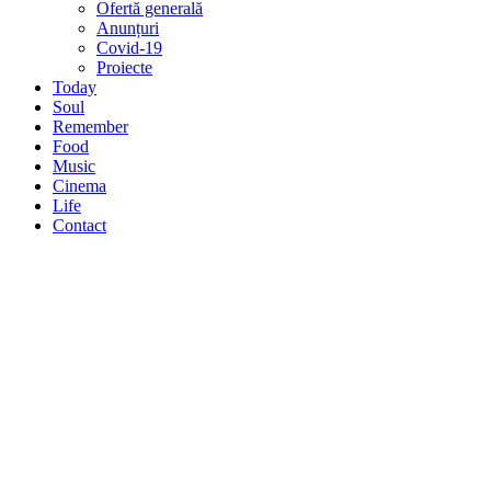
Ofertă generală
Anunțuri
Covid-19
Proiecte
Today
Soul
Remember
Food
Music
Cinema
Life
Contact