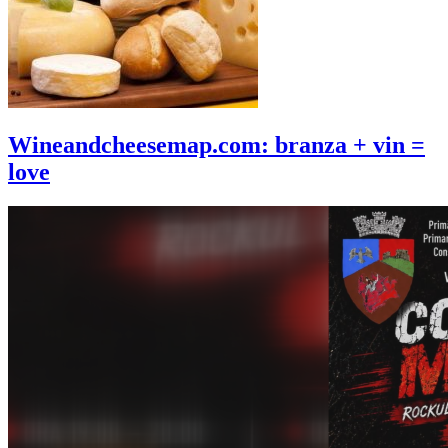
Wineandcheesemap.com: branza + vin =
love