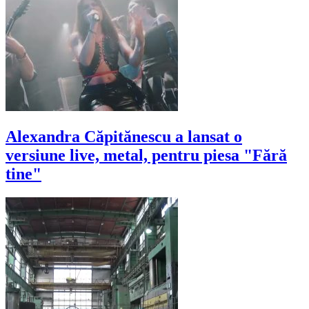
Alexandra Căpitănescu a lansat o
versiune live, metal, pentru piesa "Fără
tine"