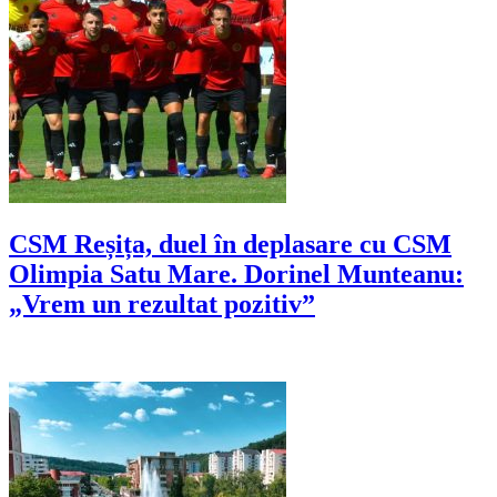
CSM Reșița, duel în deplasare cu CSM
Olimpia Satu Mare. Dorinel Munteanu:
„Vrem un rezultat pozitiv”