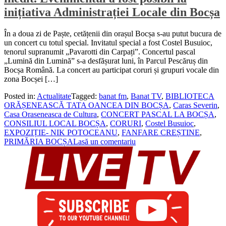
inițiativa Administrației Locale din Bocșa
În a doua zi de Paște, cetățenii din orașul Bocșa s-au putut bucura de
un concert cu totul special. Invitatul special a fost Costel Busuioc,
tenorul supranumit „Pavarotti din Carpați”. Concertul pascal
„Lumină din Lumină” s-a desfășurat luni, în Parcul Pescăruș din
Bocșa Română. La concert au participat coruri și grupuri vocale din
zona Bocșei […]
Posted in:
Actualitate
Tagged:
banat fm
,
Banat TV
,
BIBLIOTECA
ORĂȘENEASCĂ TATA OANCEA DIN BOCȘA
,
Caras Severin
,
Casa Oraseneasca de Cultura
,
CONCERT PASCAL LA BOCȘA
,
CONSILIUL LOCAL BOCȘA
,
CORURI
,
Costel Busuioc
,
EXPOZIȚIE- NIK POTOCEANU
,
FANFARE CREȘTINE
,
PRIMĂRIA BOCȘA
Lasă un comentariu