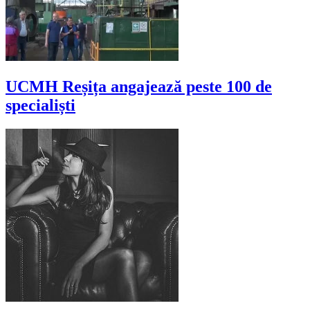
UCMH Reșița angajează peste 100 de
specialiști