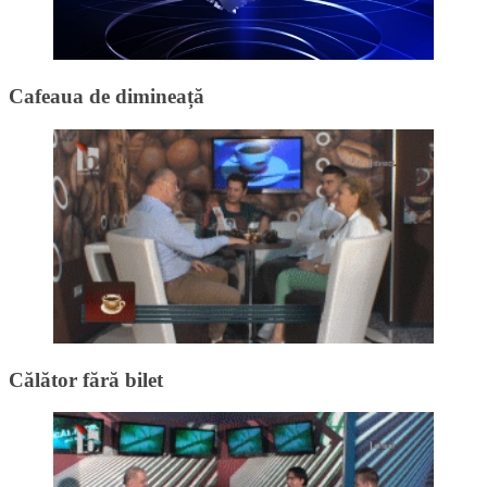
Cafeaua de dimineață
Călător fără bilet