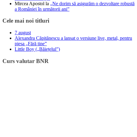
Mircea Apostol
la
„Ne dorim să asigurăm o dezvoltare robustă
a României în următorii ani”
Cele mai noi titluri
7 august
Alexandra Căpitănescu a lansat o versiune live, metal, pentru
piesa „Fără tine”
Little Boy („Băiețelul”)
Curs valutar BNR