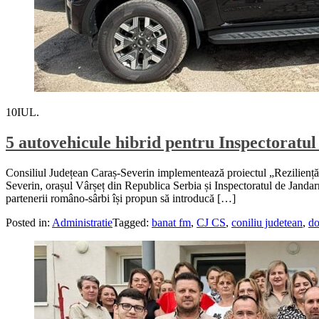
10
IUL.
5 autovehicule hibrid pentru Inspectoratu
Consiliul Județean Caraș-Severin implementează proiectul „Reziliență T
Severin, orașul Vârșeț din Republica Serbia și Inspectoratul de Jandarm
partenerii româno-sârbi își propun să introducă […]
Posted in:
Administratie
Tagged:
banat fm
,
CJ CS
,
coniliu judetean
,
do