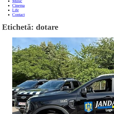
Music
Cinema
Life
Contact
Etichetă:
dotare