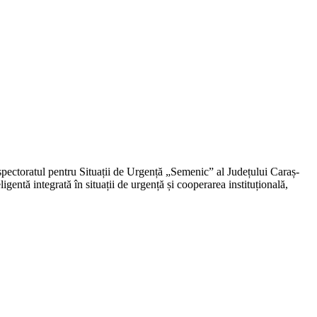
nspectoratul pentru Situații de Urgență „Semenic” al Județului Caraș-
entă integrată în situații de urgență și cooperarea instituțională,