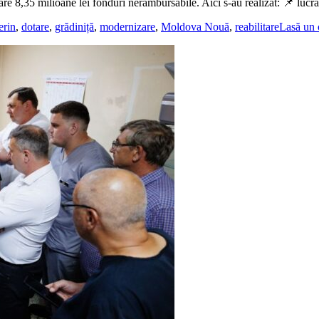
care 8,35 milioane lei fonduri nerambursabile. Aici s-au realizat: 📌 lucr
erin
,
dotare
,
grădiniță
,
modernizare
,
Moldova Nouă
,
reabilitare
Lasă un 