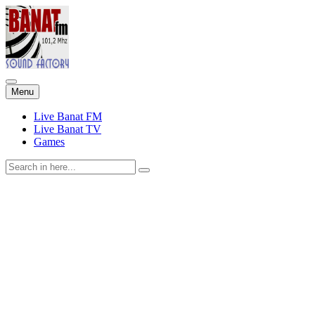
Skip
Menu
to
content
Live Banat FM
Live Banat TV
Games
Search
for: