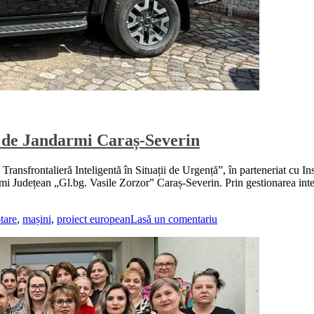
l de Jandarmi Caraș-Severin
ransfrontalieră Inteligentă în Situații de Urgență”, în parteneriat cu I
i Județean „Gl.bg. Vasile Zorzor” Caraș-Severin. Prin gestionarea intelig
tare
,
mașini
,
proiect european
Lasă un comentariu