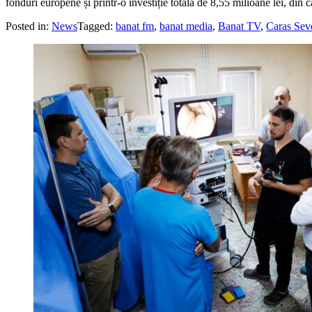
fonduri europene și printr-o investiție totală de 8,55 milioane lei, din 
Posted in:
News
Tagged:
banat fm
,
banat media
,
Banat TV
,
Caras Sev