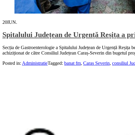
20
IUN.
Spitalului Județean de Urgență Reșița a pr
Secția de Gastroenterologie a Spitalului Județean de Urgență Reșița b
achiziționat de către Consiliul Județean Caraș-Severin din bugetul pr
Posted in:
Administratie
Tagged:
banat fm
,
Caras Severin
,
consiliul Ju