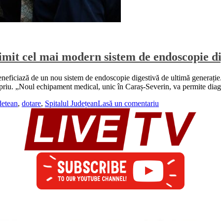
imit cel mai modern sistem de endoscopie d
eneficiază de un nou sistem de endoscopie digestivă de ultimă generație
opriu. „Noul echipament medical, unic în Caraș-Severin, va permite diagn
detean
,
dotare
,
Spitalul Județean
Lasă un comentariu