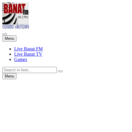
Skip
Menu
to
content
Live Banat FM
Live Banat TV
Games
Search
for:
Skip
Menu
to
content