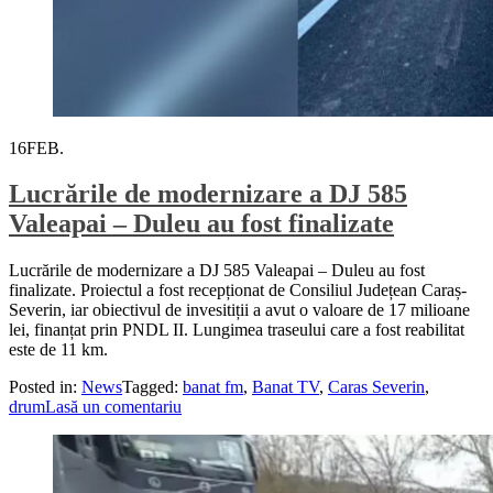
16
FEB.
Lucrările de modernizare a DJ 585
Valeapai – Duleu au fost finalizate
Lucrările de modernizare a DJ 585 Valeapai – Duleu au fost
finalizate. Proiectul a fost recepționat de Consiliul Județean Caraș-
Severin, iar obiectivul de invesitiții a avut o valoare de 17 milioane
lei, finanțat prin PNDL II. Lungimea traseului care a fost reabilitat
este de 11 km.
Posted in:
News
Tagged:
banat fm
,
Banat TV
,
Caras Severin
,
drum
Lasă un comentariu