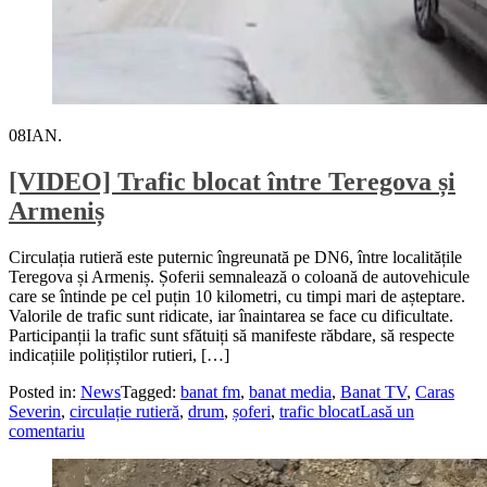
08
IAN.
[VIDEO] Trafic blocat între Teregova și
Armeniș
Circulația rutieră este puternic îngreunată pe DN6, între localitățile
Teregova și Armeniș. Șoferii semnalează o coloană de autovehicule
care se întinde pe cel puțin 10 kilometri, cu timpi mari de așteptare.
Valorile de trafic sunt ridicate, iar înaintarea se face cu dificultate.
Participanții la trafic sunt sfătuiți să manifeste răbdare, să respecte
indicațiile polițiștilor rutieri, […]
Posted in:
News
Tagged:
banat fm
,
banat media
,
Banat TV
,
Caras
Severin
,
circulație rutieră
,
drum
,
șoferi
,
trafic blocat
Lasă un
comentariu