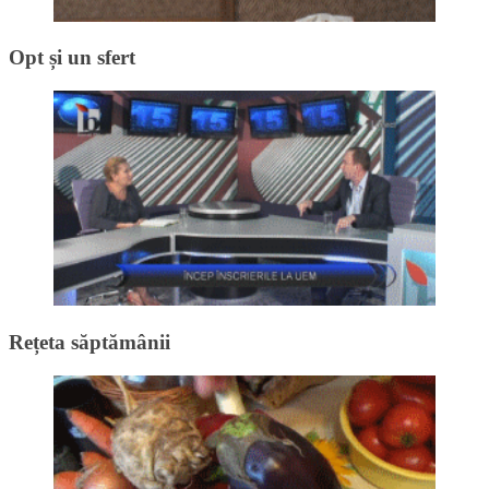
Opt și un sfert
Rețeta săptămânii