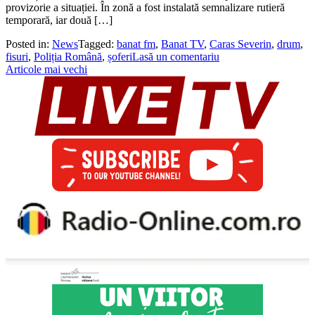
provizorie a situației. În zonă a fost instalată semnalizare rutieră
temporară, iar două […]
Posted in:
News
Tagged:
banat fm
,
Banat TV
,
Caras Severin
,
drum
,
fisuri
,
Poliția Română
,
șoferi
Lasă un comentariu
Navigare
Articole mai vechi
în
articole