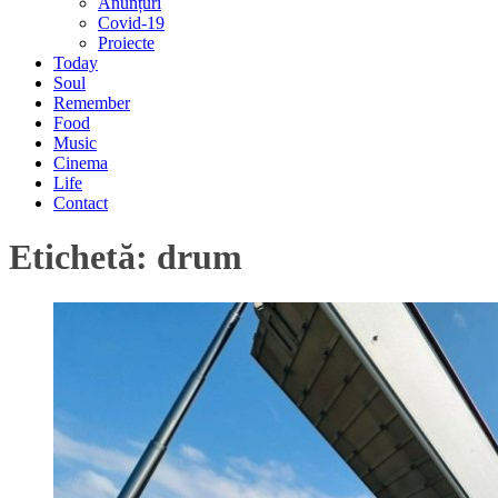
Anunțuri
Covid-19
Proiecte
Today
Soul
Remember
Food
Music
Cinema
Life
Contact
Etichetă:
drum