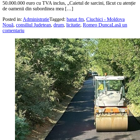
50.000.000 euro cu TVA inclus, „Caietul de sarcini, făcut cu atenție
de oamenii din subordinea mea […]
Posted in:
Administratie
Tagged:
banat fm
,
Ciuchici - Moldova
Nouă
,
consiliul Judetean
,
drum
,
licitatie
,
Romeo Dunca
Lasă un
comentariu