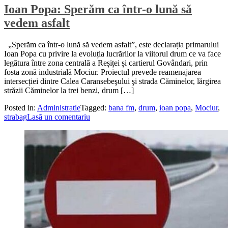
Ioan Popa: Sperăm ca într-o lună să
vedem asfalt
„Sperăm ca într-o lună să vedem asfalt”, este declarația primarului
Ioan Popa cu privire la evoluția lucrărilor la viitorul drum ce va face
legătura între zona centrală a Reșiței și cartierul Govândari, prin
fosta zonă industrială Mociur. Proiectul prevede reamenajarea
intersecției dintre Calea Caransebeşului şi strada Căminelor, lărgirea
străzii Căminelor la trei benzi, drum […]
Posted in:
Administratie
Tagged:
bana fm
,
drum
,
ioan popa
,
Mociur
,
strabag
Lasă un comentariu