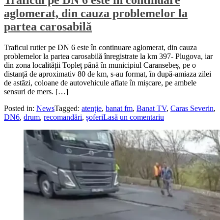
Traficul pe DN 6 este în continuare
aglomerat, din cauza problemelor la
partea carosabilă
Traficul rutier pe DN 6 este în continuare aglomerat, din cauza
problemelor la partea carosabilă înregistrate la km 397- Plugova, iar
din zona localității Topleț până în municipiul Caransebeș, pe o
distanță de aproximativ 80 de km, s-au format, în după-amiaza zilei
de astăzi, coloane de autovehicule aflate în mișcare, pe ambele
sensuri de mers. […]
Posted in:
News
Tagged:
atenție
,
banat fm
,
Banat TV
,
Caras Severin
,
DN6
,
drum
,
recomandări
,
șoferi
Lasă un comentariu