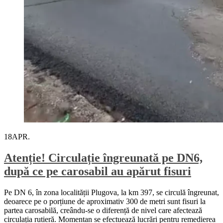
18
APR.
Atenție! Circulație îngreunată pe DN6,
după ce pe carosabil au apărut fisuri
Pe DN 6, în zona localității Plugova, la km 397, se circulă îngreunat,
deoarece pe o porțiune de aproximativ 300 de metri sunt fisuri la
partea carosabilă, creându-se o diferență de nivel care afectează
circulația rutieră. Momentan se efectuează lucrări pentru remedierea