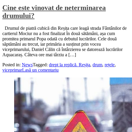
Cine este vinovat de neterminarea
drumului?
Drumul de piatră cubică din Reșița care leagă strada Fântânilor de
cartierul Mociur nu a fost finalizat în două sătămâni, așa cum
promitea primarul Popa odată cu debutul lucrărilor. Cele două
săptămâni au trecut, iar primăria a susținut prin vocea
viceprimarului, Daniel Călin că întârzierea se datorează lucrărilor
Aquacaraș. Câteva ore mai târziu a […]
Posted in:
News
Tagged:
drept la replică. Reșița
,
drum
,
rețele
,
viceprimar
Lasă un comentariu