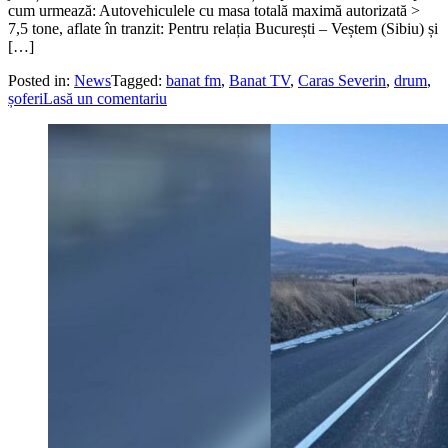
cum urmează: Autovehiculele cu masa totală maximă autorizată >
7,5 tone, aflate în tranzit: Pentru relația București – Veștem (Sibiu) și
[…]
Posted in:
News
Tagged:
banat fm
,
Banat TV
,
Caras Severin
,
drum
,
șoferi
Lasă un comentariu