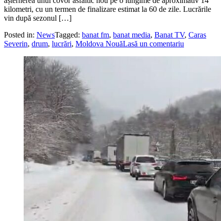
așternerea unui covor asfaltic nou pe o lungime de aproximativ 14
kilometri, cu un termen de finalizare estimat la 60 de zile. Lucrările
vin după sezonul […]
Posted in:
News
Tagged:
banat fm
,
banat media
,
Banat TV
,
Caras
Severin
,
drum
,
lucrări
,
Moldova Nouă
Lasă un comentariu