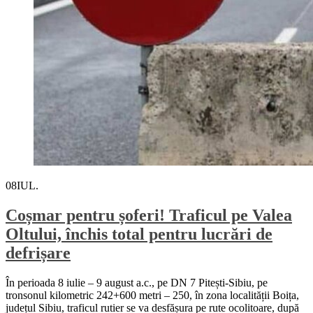
08
IUL.
Coșmar pentru șoferi! Traficul pe Valea
Oltului, închis total pentru lucrări de
defrișare
În perioada 8 iulie – 9 august a.c., pe DN 7 Pitești-Sibiu, pe
tronsonul kilometric 242+600 metri – 250, în zona localității Boița,
județul Sibiu, traficul rutier se va desfășura pe rute ocolitoare, după