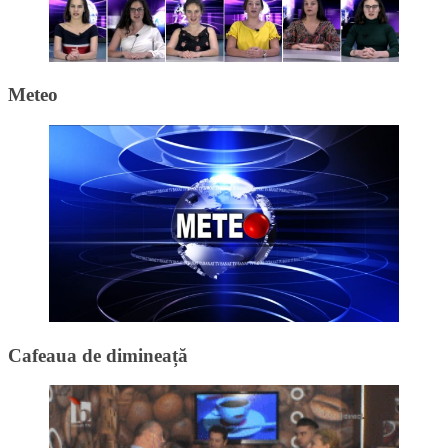
Meteo
Cafeaua de dimineață