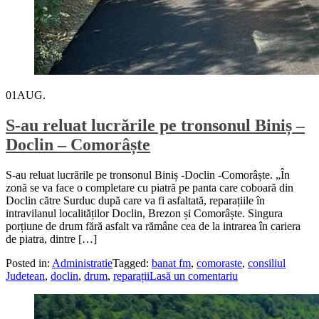
01
AUG.
S-au reluat lucrările pe tronsonul Biniș –
Doclin – Comorâște
S-au reluat lucrările pe tronsonul Biniș -Doclin -Comorâște. „În
zonă se va face o completare cu piatră pe panta care coboară din
Doclin către Surduc după care va fi asfaltată, reparațiile în
intravilanul localităților Doclin, Brezon și Comorâște. Singura
porțiune de drum fără asfalt va rămâne cea de la intrarea în cariera
de piatra, dintre […]
Posted in:
Administratie
Tagged:
banat fm
,
comoraste
,
consiliul
Judetean
,
doclin
,
drum
,
reparații
Lasă un comentariu