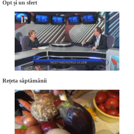
Opt și un sfert
Rețeta săptămânii