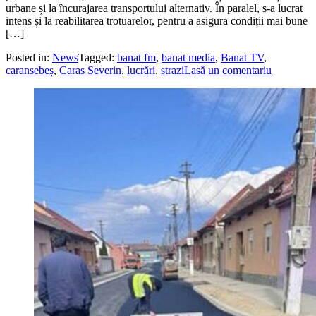
urbane și la încurajarea transportului alternativ. În paralel, s-a lucrat
intens și la reabilitarea trotuarelor, pentru a asigura condiții mai bune
[…]
Posted in:
News
Tagged:
banat fm
,
banat media
,
Banat TV
,
caransebeș
,
Caras Severin
,
lucrări
,
strazi
Lasă un comentariu