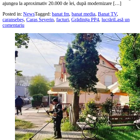
ajungea la aproximativ 20.000 de lei, după modernizare […]
Posted in:
News
Tagged:
banat fm
,
banat media
,
Banat TV
,
caransebeș
,
Caras Severin
,
facturi
,
Grădinița PP4
,
lucrări
Lasă un
comentariu