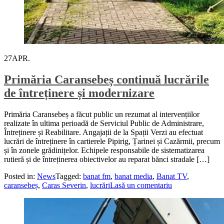
27
APR.
Primăria Caransebeș continuă lucrările
de întreținere și modernizare
Primăria Caransebeș a făcut public un rezumat al intervențiilor
realizate în ultima perioadă de Serviciul Public de Administrare,
Întreținere și Reabilitare. Angajații de la Spații Verzi au efectuat
lucrări de întreținere în cartierele Pipirig, Țarinei și Cazărmii, precum
și în zonele grădinițelor. Echipele responsabile de sistematizarea
rutieră și de întreținerea obiectivelor au reparat bănci stradale […]
Posted in:
News
Tagged:
banat fm
,
banat media
,
Banat TV
,
caransebeș
,
Caras Severin
,
lucrări
Lasă un comentariu