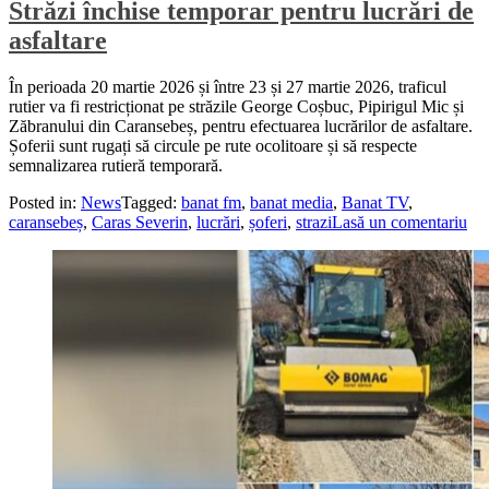
Străzi închise temporar pentru lucrări de
asfaltare
În perioada 20 martie 2026 și între 23 și 27 martie 2026, traficul
rutier va fi restricționat pe străzile George Coșbuc, Pipirigul Mic și
Zăbranului din Caransebeș, pentru efectuarea lucrărilor de asfaltare.
Șoferii sunt rugați să circule pe rute ocolitoare și să respecte
semnalizarea rutieră temporară.
Posted in:
News
Tagged:
banat fm
,
banat media
,
Banat TV
,
caransebeș
,
Caras Severin
,
lucrări
,
șoferi
,
strazi
Lasă un comentariu