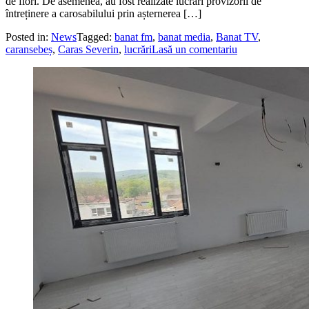
de flori. De asemenea, au fost realizate lucrări provizorii de
întreținere a carosabilului prin așternerea […]
Posted in:
News
Tagged:
banat fm
,
banat media
,
Banat TV
,
caransebeș
,
Caras Severin
,
lucrări
Lasă un comentariu