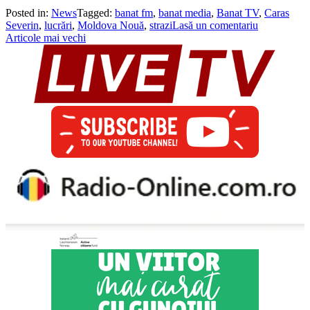
Posted in:
News
Tagged:
banat fm
,
banat media
,
Banat TV
,
Caras
Severin
,
lucrări
,
Moldova Nouă
,
strazi
Lasă un comentariu
Navigare
Articole mai vechi
în
articole