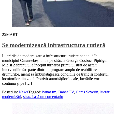
25
MART.
Se modernizează infrastructura rutieră
Lucrările de modernizare a infrastructurii rutiere continuă în
municipiul Caransebeș, unde pe străzile George Coșbuc, Pipirigul
Mic și Zăbranului a început turnarea primului strat de asfalt.
Intervențiile fac parte dintr-un program amplu de reabilitare a
drumurilor, menit să îmbunătățească condițiile de trafic și confortul
locuitorilor din zonă. Potrivit autorităților locale, lucrările vor
continua și pe […]
Posted in:
News
Tagged:
banat fm
,
Banat TV
,
Caras Severin
,
lucrări
,
modernizări
,
strazi
Lasă un comentariu