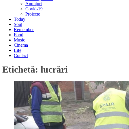
Anunțuri
Covid-19
Proiecte
Today
Soul
Remember
Food
Music
Cinema
Life
Contact
Etichetă:
lucrări