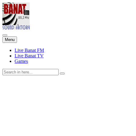
Skip
Menu
to
content
Live Banat FM
Live Banat TV
Games
Search
for: