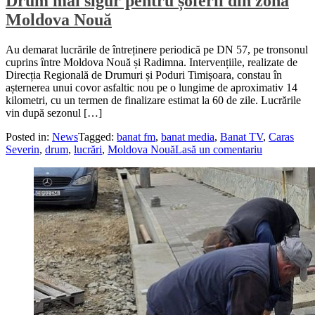
Drum mai sigur pentru șoferii din zona
Moldova Nouă
Au demarat lucrările de întreținere periodică pe DN 57, pe tronsonul
cuprins între Moldova Nouă și Radimna. Intervențiile, realizate de
Direcția Regională de Drumuri și Poduri Timișoara, constau în
așternerea unui covor asfaltic nou pe o lungime de aproximativ 14
kilometri, cu un termen de finalizare estimat la 60 de zile. Lucrările
vin după sezonul […]
Posted in:
News
Tagged:
banat fm
,
banat media
,
Banat TV
,
Caras
Severin
,
drum
,
lucrări
,
Moldova Nouă
Lasă un comentariu