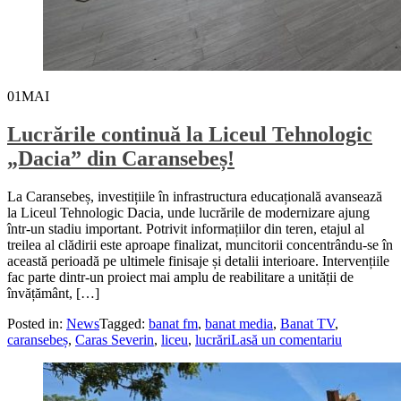
01
MAI
Lucrările continuă la Liceul Tehnologic
„Dacia” din Caransebeș!
La Caransebeș, investițiile în infrastructura educațională avansează
la Liceul Tehnologic Dacia, unde lucrările de modernizare ajung
într-un stadiu important. Potrivit informațiilor din teren, etajul al
treilea al clădirii este aproape finalizat, muncitorii concentrându-se în
această perioadă pe ultimele finisaje și detalii interioare. Intervențiile
fac parte dintr-un proiect mai amplu de reabilitare a unității de
învățământ, […]
Posted in:
News
Tagged:
banat fm
,
banat media
,
Banat TV
,
caransebeș
,
Caras Severin
,
liceu
,
lucrări
Lasă un comentariu