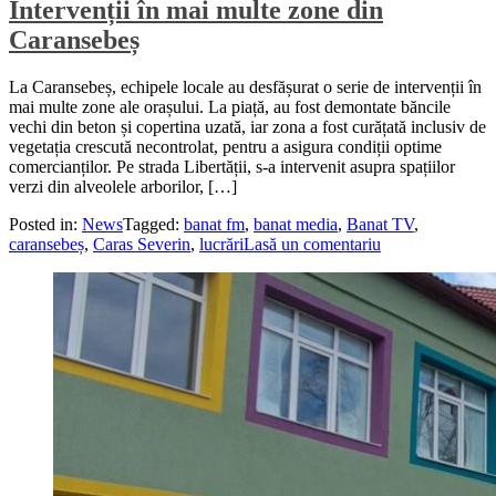
Intervenții în mai multe zone din
Caransebeș
La Caransebeș, echipele locale au desfășurat o serie de intervenții în
mai multe zone ale orașului. La piață, au fost demontate băncile
vechi din beton și copertina uzată, iar zona a fost curățată inclusiv de
vegetația crescută necontrolat, pentru a asigura condiții optime
comercianților. Pe strada Libertății, s-a intervenit asupra spațiilor
verzi din alveolele arborilor, […]
Posted in:
News
Tagged:
banat fm
,
banat media
,
Banat TV
,
caransebeș
,
Caras Severin
,
lucrări
Lasă un comentariu