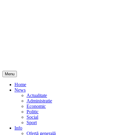
Skip
Menu
to
content
Home
News
Actualitate
Administratie
Economic
Politic
Social
Sport
Info
Ofertă generală