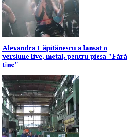
Alexandra Căpitănescu a lansat o
versiune live, metal, pentru piesa "Fără
tine"