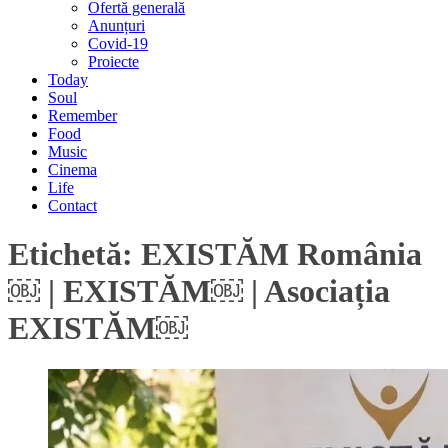
Ofertă generală
Anunțuri
Covid-19
Proiecte
Today
Soul
Remember
Food
Music
Cinema
Life
Contact
Etichetă:
EXISTĂM România
￼ | EXISTĂM￼ | Asociația
EXISTĂM￼