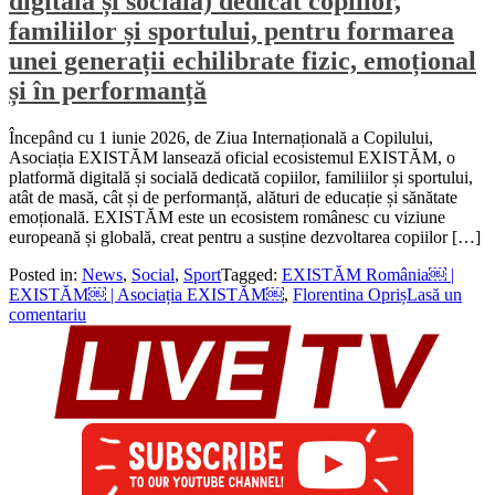
digitală și socială) dedicat copiilor,
familiilor și sportului, pentru formarea
unei generații echilibrate fizic, emoțional
și în performanță
Începând cu 1 iunie 2026, de Ziua Internațională a Copilului,
Asociația EXISTĂM lansează oficial ecosistemul EXISTĂM, o
platformă digitală și socială dedicată copiilor, familiilor și sportului,
atât de masă, cât și de performanță, alături de educație și sănătate
emoțională. EXISTĂM este un ecosistem românesc cu viziune
europeană și globală, creat pentru a susține dezvoltarea copiilor […]
Posted in:
News
,
Social
,
Sport
Tagged:
EXISTĂM România￼ |
EXISTĂM￼ | Asociația EXISTĂM￼
,
Florentina Opriș
Lasă un
comentariu