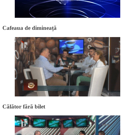
Cafeaua de dimineață
Călător fără bilet