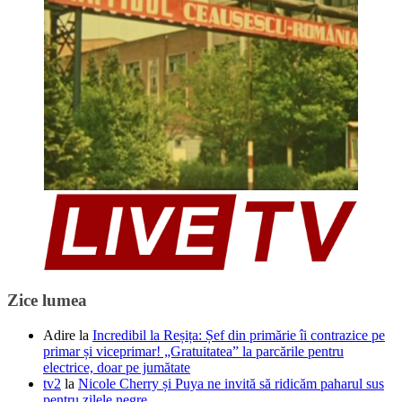
Zice lumea
Adire
la
Incredibil la Reșița: Șef din primărie îi contrazice pe
primar și viceprimar! „Gratuitatea” la parcările pentru
electrice, doar pe jumătate
tv2
la
Nicole Cherry și Puya ne invită să ridicăm paharul sus
pentru zilele negre