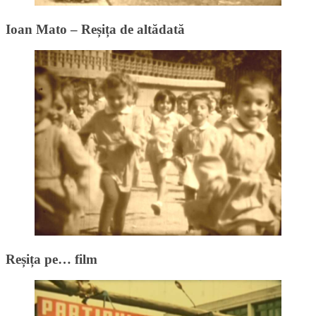
Ioan Mato – Reșița de altădată
Reșița pe… film