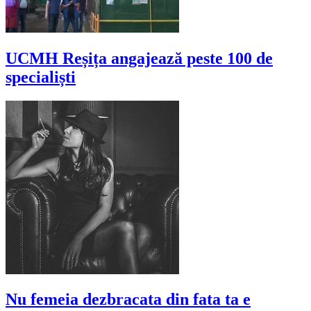
UCMH Reșița angajează peste 100 de
specialiști
Nu femeia dezbracata din fata ta e