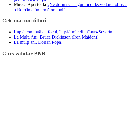
Mircea Apostol
la
„Ne dorim să asigurăm o dezvoltare robustă
a României în următorii ani”
Cele mai noi titluri
Luptă continuă cu focul, în pădurile din Caraș-Severin
La Mulți Ani, Bruce Dickinson (Iron Maiden)!
La mulți ani, Dorian Popa!
Curs valutar BNR