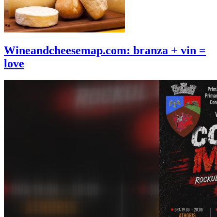
Wineandcheesemap.com: branza + vin =
love