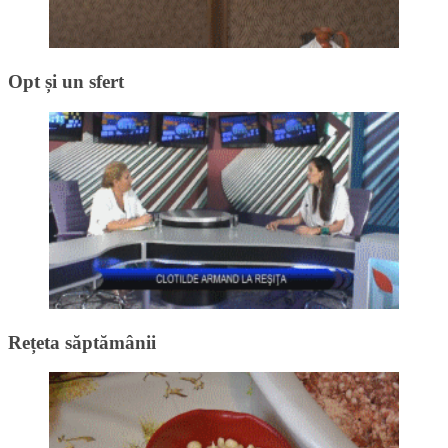
Opt și un sfert
Rețeta săptămânii