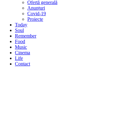
Ofertă generală
Anunțuri
Covid-19
Proiecte
Today
Soul
Remember
Food
Music
Cinema
Life
Contact