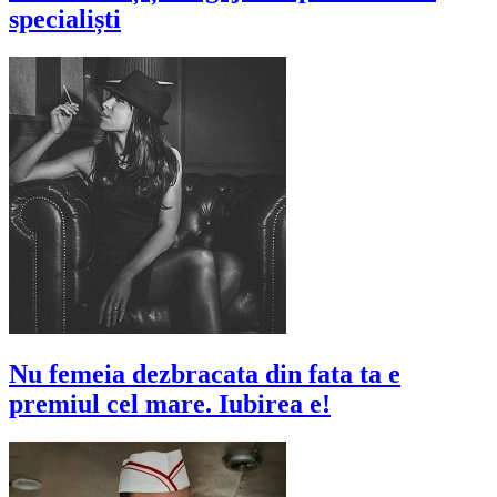
specialiști
Nu femeia dezbracata din fata ta e
premiul cel mare. Iubirea e!