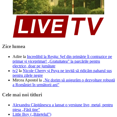
Zice lumea
Adire
la
Incredibil la Reșița: Șef din primărie îi contrazice pe
primar și viceprimar! „Gratuitatea” la parcările pentru
electrice, doar pe jumătate
tv2
la
Nicole Cherry și Puya ne invită să ridicăm paharul sus
pentru zilele negre
Mircea Apostol
la
„Ne dorim să asigurăm o dezvoltare robustă
a României în următorii ani”
Cele mai noi titluri
Alexandra Căpitănescu a lansat o versiune live, metal, pentru
piesa „Fără tine”
Little Boy („Băiețelul”)