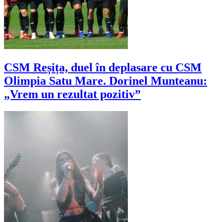
CSM Reșița, duel în deplasare cu CSM
Olimpia Satu Mare. Dorinel Munteanu:
„Vrem un rezultat pozitiv”