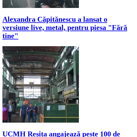
Alexandra Căpitănescu a lansat o
versiune live, metal, pentru piesa "Fără
tine"
UCMH Reșița angajează peste 100 de