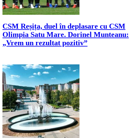
CSM Reșița, duel în deplasare cu CSM
Olimpia Satu Mare. Dorinel Munteanu:
„Vrem un rezultat pozitiv”