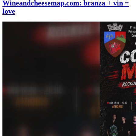
Wineandcheesemap.com: branza + vin =
love