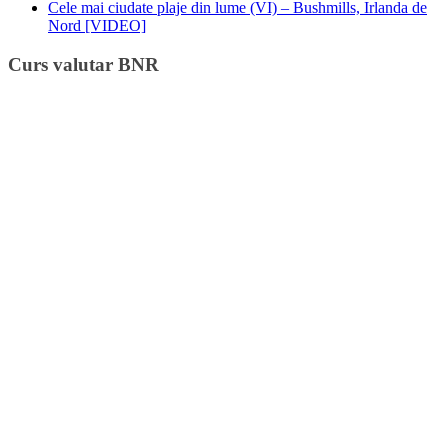
Cele mai ciudate plaje din lume (VI) – Bushmills, Irlanda de
Nord [VIDEO]
Curs valutar BNR