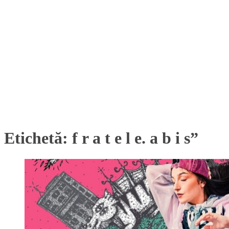
Etichetă:
f r a t e l e. a b i s”