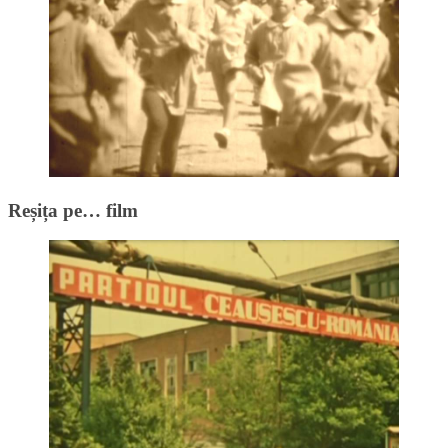
Reșița pe… film