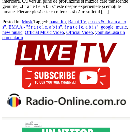
interioară. Cu versuri pline de profunzime și muzică care transcende
genurile, „f r a t e l e. a b i s” este despre experiențele și emoțiile
umane. Fiecare piesă este ca o fereastră către sufletul […]
Posted in:
Music
Tagged:
banat fm
,
Banat TV
,
e r o s & t h a n a t o
s"
,
EMAA - "f r a t e l e. a b i s"
,
f r a t e l e. a b i s"
,
google
,
music
,
new music
,
Official Music Video
,
Official Video
,
youtube
Lasă un
comentariu