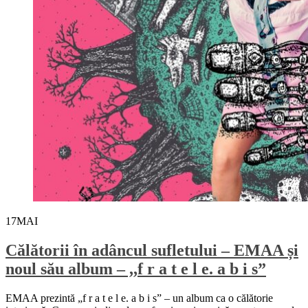
17
MAI
Călătorii în adâncul sufletului – EMAA și
noul său album – ,,f r a t e l e. a b i s”
EMAA prezintă „f r a t e l e. a b i s” – un album ca o călătorie