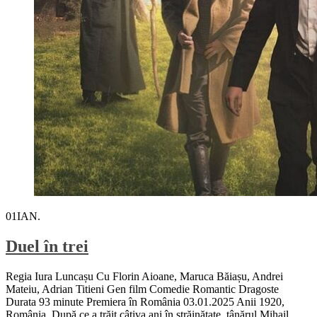
01
IAN.
Duel în trei
Regia Iura Luncașu Cu Florin Aioane, Maruca Băiașu, Andrei
Mateiu, Adrian Titieni Gen film Comedie Romantic Dragoste
Durata 93 minute Premiera în România 03.01.2025 Anii 1920,
România. După ce a trăit câțiva ani în străinătate, tânărul Mihail