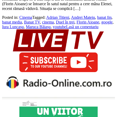
(Florin Aioane) se întoarce în satul natal pentru a cere mâna Elenei,
recent rămasă văduvă. Situația se complică […]
Posted in:
Cinema
Tagged:
Adrian Titieni
,
Andrei Mateiu
,
banat fm
,
banat media
,
Banat TV
,
cinema
,
Duel în trei
,
Florin Aioane
,
google
,
Iura Luncașu
,
Maruca Băiașu
,
youtube
Lasă un comentariu