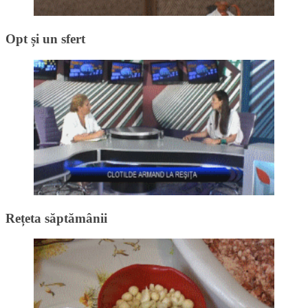
Opt și un sfert
Rețeta săptămânii