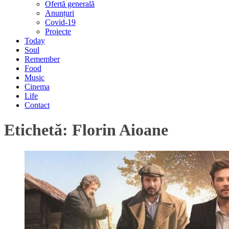
Ofertă generală
Anunțuri
Covid-19
Proiecte
Today
Soul
Remember
Food
Music
Cinema
Life
Contact
Etichetă:
Florin Aioane