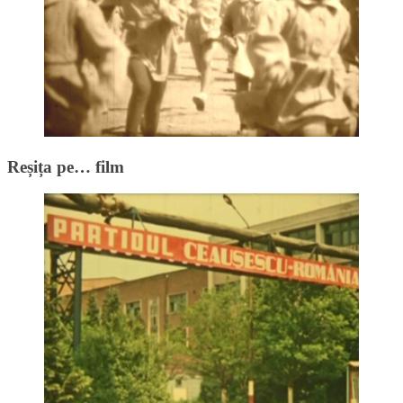
Reșița pe… film