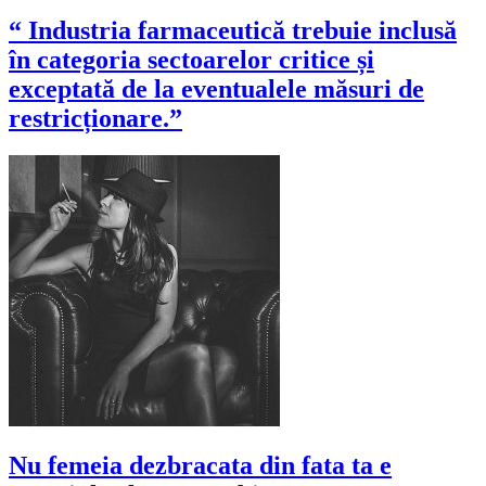
“ Industria farmaceutică trebuie inclusă
în categoria sectoarelor critice și
exceptată de la eventualele măsuri de
restricționare.”
Nu femeia dezbracata din fata ta e