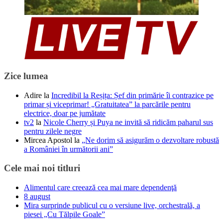
Zice lumea
Adire
la
Incredibil la Reșița: Șef din primărie îi contrazice pe
primar și viceprimar! „Gratuitatea” la parcările pentru
electrice, doar pe jumătate
tv2
la
Nicole Cherry și Puya ne invită să ridicăm paharul sus
pentru zilele negre
Mircea Apostol
la
„Ne dorim să asigurăm o dezvoltare robustă
a României în următorii ani”
Cele mai noi titluri
Alimentul care creează cea mai mare dependenţă
8 august
Mira surprinde publicul cu o versiune live, orchestrală, a
piesei „Cu Tălpile Goale”