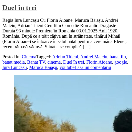
Duel în trei
Regia Iura Luncașu Cu Florin Aioane, Maruca Băiașu, Andrei
Mateiu, Adrian Titieni Gen film Comedie Romantic Dragoste
Durata 93 minute Premiera în România 03.01.2025 Anii 1920,
România. După ce a trăit câțiva ani în străinătate, tânărul Mihail
(Florin Aioane) se întoarce în satul natal pentru a cere mâna Elenei,
recent rămasă văduvă. Situația se complică […]
Posted in:
Cinema
Tagged:
Adrian Titieni
,
Andrei Mateiu
,
banat fm
,
banat media
,
Banat TV
,
cinema
,
Duel în trei
,
Florin Aioane
,
google
,
Iura Luncașu
,
Maruca Băiașu
,
youtube
Lasă un comentariu