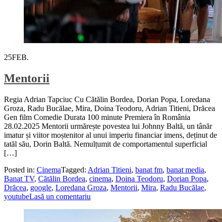
25
FEB.
Mentorii
Regia Adrian Tapciuc Cu Cătălin Bordea, Dorian Popa, Loredana
Groza, Radu Bucălae, Mira, Doina Teodoru, Adrian Titieni, Drăcea
Gen film Comedie Durata 100 minute Premiera în România
28.02.2025 Mentorii urmărește povestea lui Johnny Baltă, un tânăr
imatur și viitor moștenitor al unui imperiu financiar imens, deținut de
tatăl său, Dorin Baltă. Nemulțumit de comportamentul superficial
[…]
Posted in:
Cinema
Tagged:
Adrian Titieni
,
banat fm
,
banat media
,
Banat TV
,
Cătălin Bordea
,
cinema
,
Doina Teodoru
,
Dorian Popa
,
Drăcea
,
google
,
Loredana Groza
,
Mentorii
,
Mira
,
Radu Bucălae
,
youtube
Lasă un comentariu