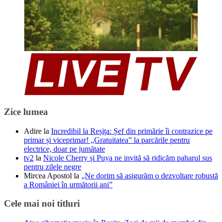
Zice lumea
Adire
la
Incredibil la Reșița: Șef din primărie îi contrazice pe
primar și viceprimar! „Gratuitatea” la parcările pentru
electrice, doar pe jumătate
tv2
la
Nicole Cherry și Puya ne invită să ridicăm paharul sus
pentru zilele negre
Mircea Apostol
la
„Ne dorim să asigurăm o dezvoltare robustă
a României în următorii ani”
Cele mai noi titluri