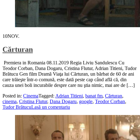
10
NOV.
Cărturan
Premiera in Romania 08.11.2019 Regia Liviu Sandulescu Cu
Teodor Corban, Dana Dogaru, Cristina Flutur, Adrian Titieni, Tudor
Brătucu Gen film Dramă Viaţa lui Cărturan, un bărbat de 60 de ani
care trăieşte într-o comună, este dată peste cap când află că, din
cauza unei boli incurabile despre care nu ştia nimic, mai are de […]
Posted in:
Cinema
Tagged:
Adrian Titieni
,
banat fm
,
Cărturan
,
cinema
,
Cristina Flutur
,
Dana Dogaru
,
google
,
Teodor Corban
,
Tudor Brătucu
Lasă un comentariu