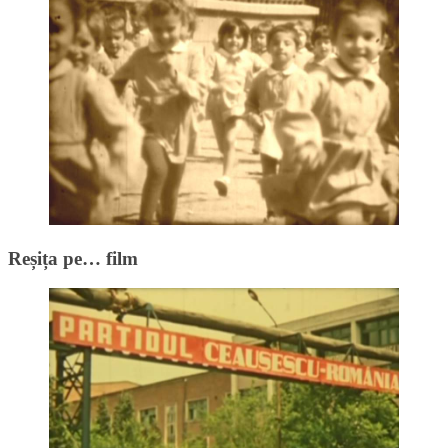
Reșița pe… film