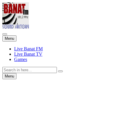
Skip
Menu
to
content
Live Banat FM
Live Banat TV
Games
Search
for:
Skip
Menu
to
content