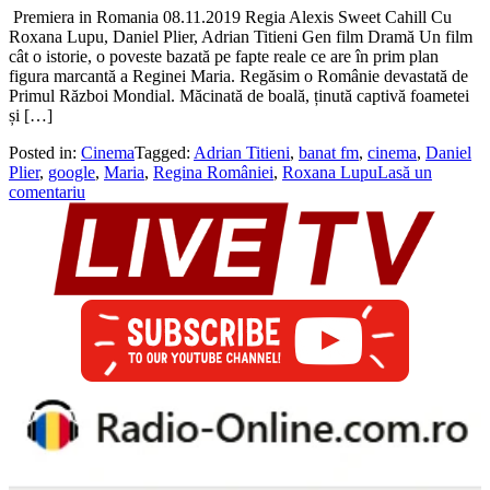
Premiera in Romania 08.11.2019 Regia Alexis Sweet Cahill Cu
Roxana Lupu, Daniel Plier, Adrian Titieni Gen film Dramă Un film
cât o istorie, o poveste bazată pe fapte reale ce are în prim plan
figura marcantă a Reginei Maria. Regăsim o Românie devastată de
Primul Război Mondial. Măcinată de boală, ținută captivă foametei
și […]
Posted in:
Cinema
Tagged:
Adrian Titieni
,
banat fm
,
cinema
,
Daniel
Plier
,
google
,
Maria
,
Regina României
,
Roxana Lupu
Lasă un
comentariu