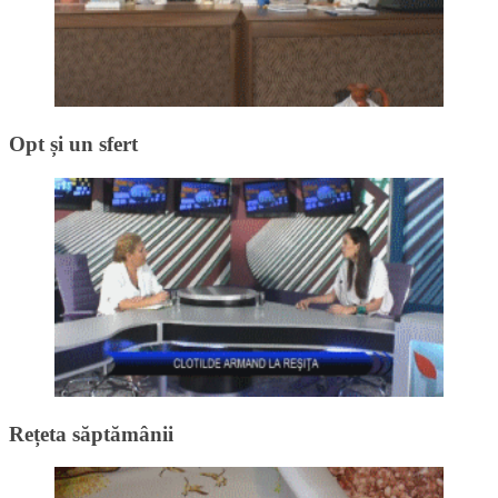
Opt și un sfert
Rețeta săptămânii