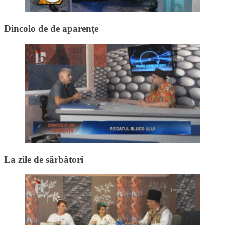
Dincolo de de aparențe
La zile de sărbători