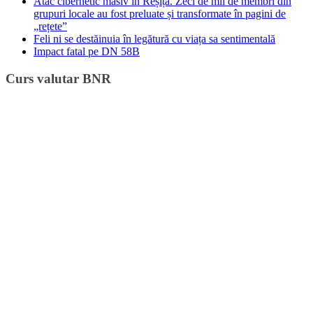
Atac cibernetic masiv în Reșița. Zeci de mii de membri din
grupuri locale au fost preluate și transformate în pagini de
„rețete”
Feli ni se destăinuia în legătură cu viața sa sentimentală
Impact fatal pe DN 58B
Curs valutar BNR