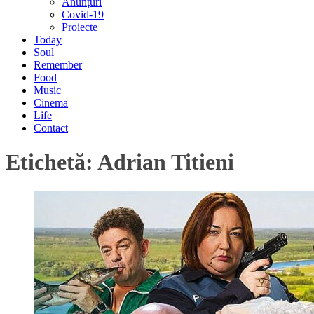
Anunțuri
Covid-19
Proiecte
Today
Soul
Remember
Food
Music
Cinema
Life
Contact
Etichetă:
Adrian Titieni