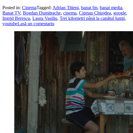
Posted in:
Cinema
Tagged:
Adrian Titieni
,
banat fm
,
banat media
,
Banat TV
,
Bogdan Dumitrache
,
cinema
,
Ciprian Chiujdea
,
google
,
Ingrid Berescu
,
Laura Vasiliu
,
Trei kilometri până la capătul lumii
,
youtube
Lasă un comentariu