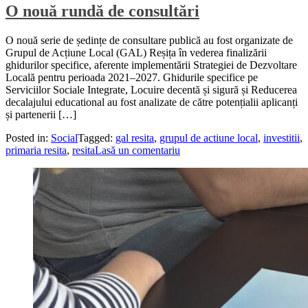
O nouă rundă de consultări
O nouă serie de ședințe de consultare publică au fost organizate de
Grupul de Acțiune Local (GAL) Reșița în vederea finalizării
ghidurilor specifice, aferente implementării Strategiei de Dezvoltare
Locală pentru perioada 2021–2027. Ghidurile specifice pe
Serviciilor Sociale Integrate, Locuire decentă și sigură și Reducerea
decalajului educational au fost analizate de către potențialii aplicanți
și partenerii […]
Posted in:
Social
Tagged:
gal resita
,
grupul de actiune local
,
investitii
,
primaria resita
,
resita
Lasă un comentariu