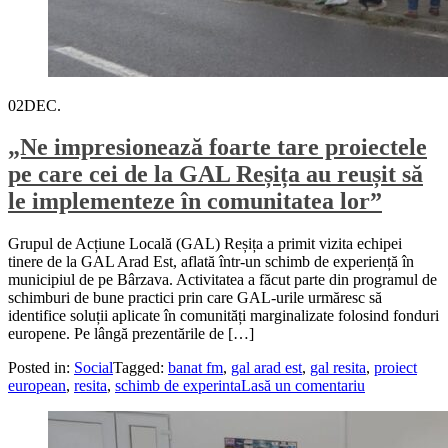
02
DEC.
„Ne impresionează foarte tare proiectele
pe care cei de la GAL Reșița au reușit să
le implementeze în comunitatea lor”
Grupul de Acțiune Locală (GAL) Reșița a primit vizita echipei
tinere de la GAL Arad Est, aflată într-un schimb de experiență în
municipiul de pe Bârzava. Activitatea a făcut parte din programul de
schimburi de bune practici prin care GAL-urile urmăresc să
identifice soluții aplicate în comunități marginalizate folosind fonduri
europene. Pe lângă prezentările de […]
Posted in:
Social
Tagged:
banat fm
,
gal arad est
,
gal resita
,
proiect
european
,
resita
,
schimb de experinta
Lasă un comentariu