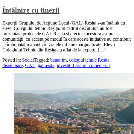
Întâlnire cu tinerii
Experții Grupului de Acțiune Local (GAL) Reșița s-au întâlnit cu
elevii Colegiului tehnic Reșița. În cadrul discuțiilor, au fost
prezentate proiectele GAL Reșița și efectele acestora asupra
comunității, cu accent pe modul în care aceste inițiative au contribuit
la îmbunătățirea vieții în zonele urbane marginalizate. Elevii
Colegiului Tehnic din Reșița au aflat de la experții […]
Posted in:
Social
Tagged:
banat fm
,
colegiul tehnic Resita
,
diseminare
,
GAL
,
gal resita
,
investitii
Lasă un comentariu