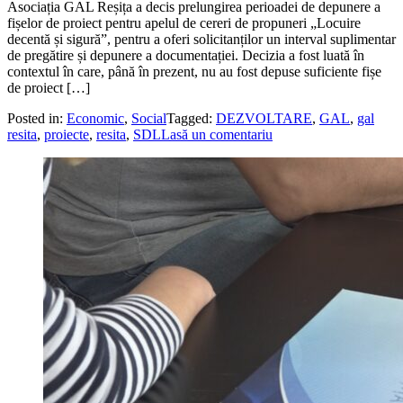
Asociația GAL Reșița a decis prelungirea perioadei de depunere a
fișelor de proiect pentru apelul de cereri de propuneri „Locuire
decentă și sigură”, pentru a oferi solicitanților un interval suplimentar
de pregătire și depunere a documentației. Decizia a fost luată în
contextul în care, până în prezent, nu au fost depuse suficiente fișe
de proiect […]
Posted in:
Economic
,
Social
Tagged:
DEZVOLTARE
,
GAL
,
gal
resita
,
proiecte
,
resita
,
SDL
Lasă un comentariu