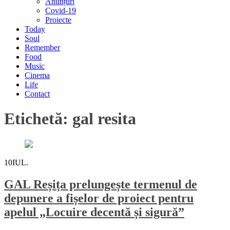
Anunțuri
Covid-19
Proiecte
Today
Soul
Remember
Food
Music
Cinema
Life
Contact
Etichetă:
gal resita
10
IUL.
GAL Reșița prelungește termenul de
depunere a fișelor de proiect pentru
apelul „Locuire decentă și sigură”