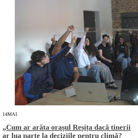
14
MAI
„Cum ar arăta orașul Reșița dacă tinerii
ar lua parte la deciziile pentru climă?