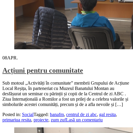
08
APR.
Acțiuni pentru comunitate
Sub motoul „Activități în comunitate” membrii Grupului de Acțiune
Local Reșița, în parteneriat cu Muzeul Banatului Montan au
desfășurat un seminar cu părinții și copii de la Centrul de zi ABC .
Ziua Internațională a Romilor a fost un prilej de a celebra valorile și
simbolurile acestei comunități, precum și de a afla nevoile și […]
Posted in:
Social
Tagged:
banafm
,
centrul de zi abc
,
gal resita
,
primariua resita
,
proiecte
,
zum zuf
Lasă un comentariu