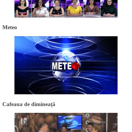
Meteo
Cafeaua de dimineață