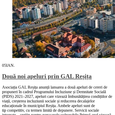
05
IAN.
Două noi apeluri prin GAL Reșița
Asociația GAL Reșița anunță lansarea a două apeluri de cereri de
propuneri în cadrul Programului Incluziune și Demnitate Socială
(PIDS) 2021–2027, apeluri care vizează îmbunătățirea condițiilor de
viață, creșterea incluziunii sociale și reducerea decalajelor
educaționale în municipiul Reșița. Ambele apeluri sunt de
tip competitiv, cu termen limită de depunere. Servicii sociale
integrate – sprijin pentru persoanele vulnerabile Primul apel vizează