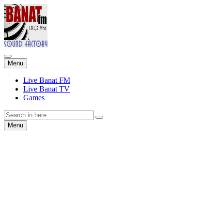
Skip
Menu
to
content
Live Banat FM
Live Banat TV
Games
Search
for:
Skip
Menu
to
content