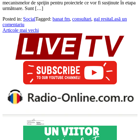
mecanismelor de sprijin pentru proiectele ce vor fi susținute în etapa
următoare. Sunt […]
Posted in:
Social
Tagged:
banat fm
,
consultari
,
gal resita
Lasă un
comentariu
Navigare
Articole mai vechi
în
articole