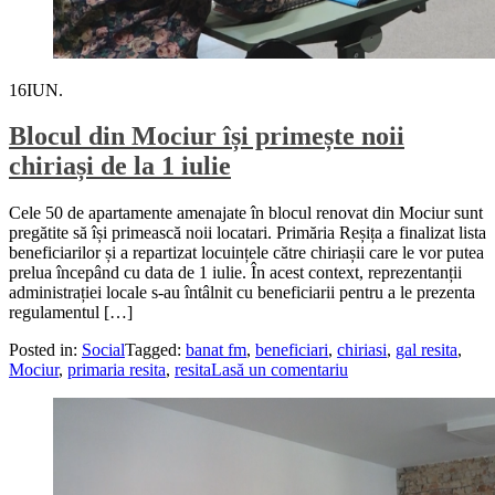
16
IUN.
Blocul din Mociur își primește noii
chiriași de la 1 iulie
Cele 50 de apartamente amenajate în blocul renovat din Mociur sunt
pregătite să își primească noii locatari. Primăria Reșița a finalizat lista
beneficiarilor și a repartizat locuințele către chiriașii care le vor putea
prelua începând cu data de 1 iulie. În acest context, reprezentanții
administrației locale s-au întâlnit cu beneficiarii pentru a le prezenta
regulamentul […]
Posted in:
Social
Tagged:
banat fm
,
beneficiari
,
chiriasi
,
gal resita
,
Mociur
,
primaria resita
,
resita
Lasă un comentariu