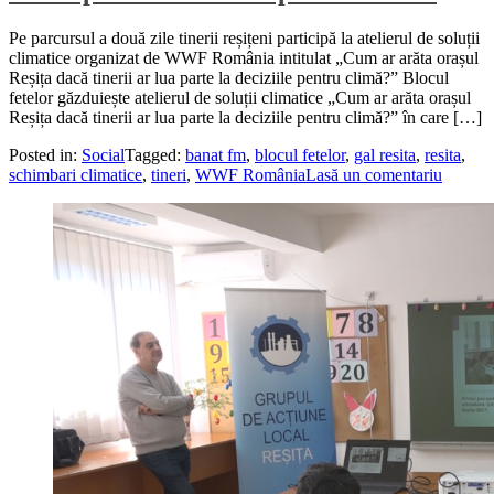
Pe parcursul a două zile tinerii reșițeni participă la atelierul de soluții
climatice organizat de WWF România intitulat „Cum ar arăta orașul
Reșița dacă tinerii ar lua parte la deciziile pentru climă?” Blocul
fetelor găzduiește atelierul de soluții climatice „Cum ar arăta orașul
Reșița dacă tinerii ar lua parte la deciziile pentru climă?” în care […]
Posted in:
Social
Tagged:
banat fm
,
blocul fetelor
,
gal resita
,
resita
,
schimbari climatice
,
tineri
,
WWF România
Lasă un comentariu