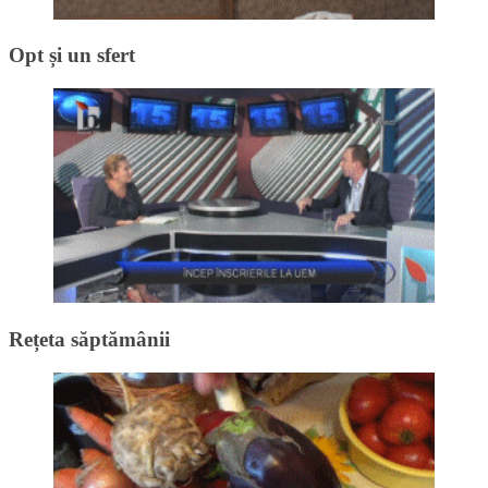
Opt și un sfert
Rețeta săptămânii