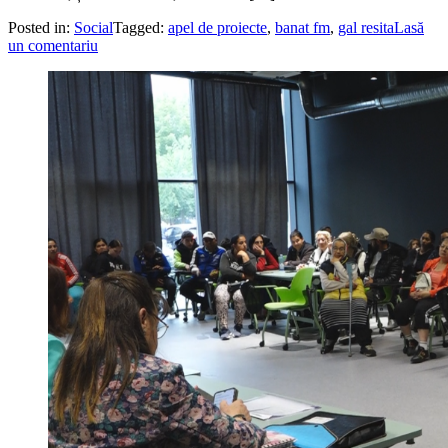
Posted in:
Social
Tagged:
apel de proiecte
,
banat fm
,
gal resita
Lasă
un comentariu