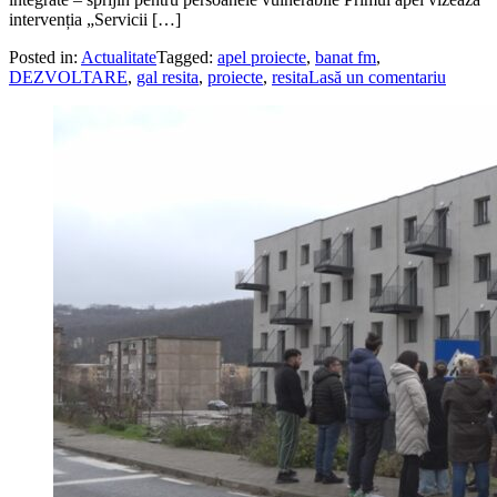
intervenția „Servicii […]
Posted in:
Actualitate
Tagged:
apel proiecte
,
banat fm
,
DEZVOLTARE
,
gal resita
,
proiecte
,
resita
Lasă un comentariu