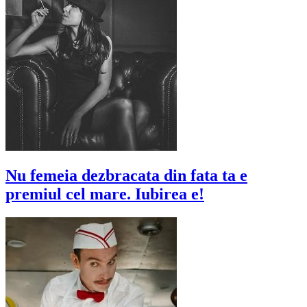
Nu femeia dezbracata din fata ta e
premiul cel mare. Iubirea e!