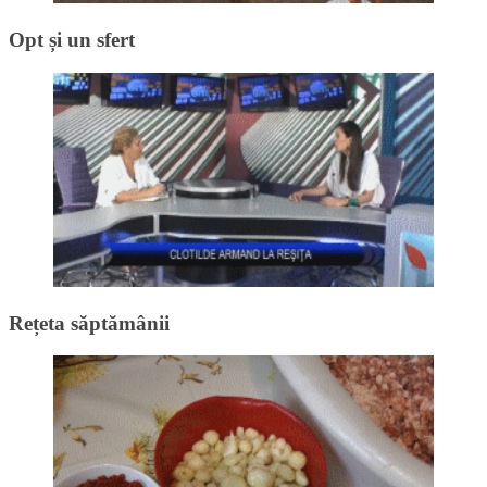
Opt și un sfert
Rețeta săptămânii