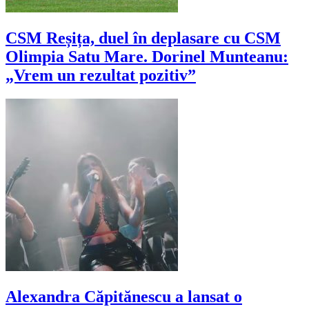
CSM Reșița, duel în deplasare cu CSM
Olimpia Satu Mare. Dorinel Munteanu:
„Vrem un rezultat pozitiv”
Alexandra Căpitănescu a lansat o