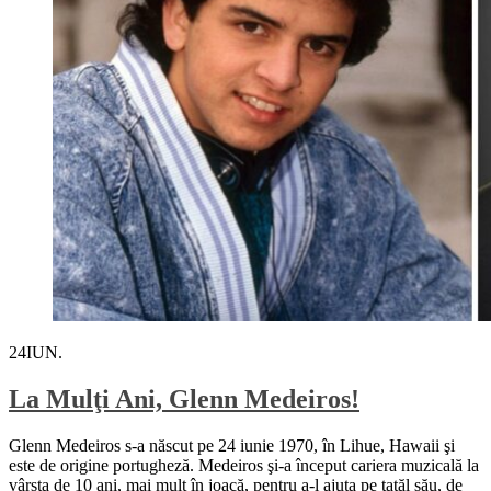
24
IUN.
La Mulţi Ani, Glenn Medeiros!
Glenn Medeiros s-a născut pe 24 iunie 1970, în Lihue, Hawaii şi
este de origine portugheză. Medeiros şi-a început cariera muzicală la
vârsta de 10 ani, mai mult în joacă, pentru a-l ajuta pe tatăl său, de