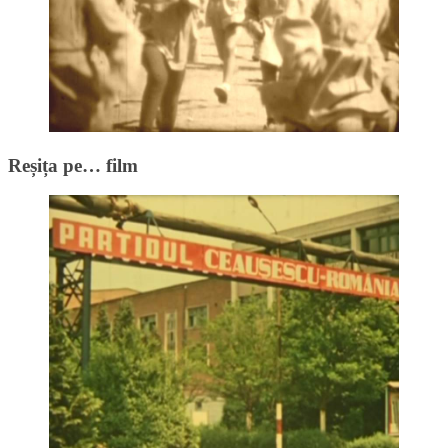
Reșița pe… film