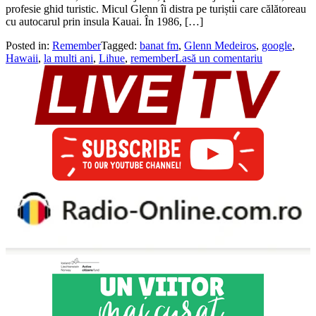
profesie ghid turistic. Micul Glenn îi distra pe turiștii care călătoreau
cu autocarul prin insula Kauai. În 1986, […]
Posted in:
Remember
Tagged:
banat fm
,
Glenn Medeiros
,
google
,
Hawaii
,
la multi ani
,
Lihue
,
remember
Lasă un comentariu