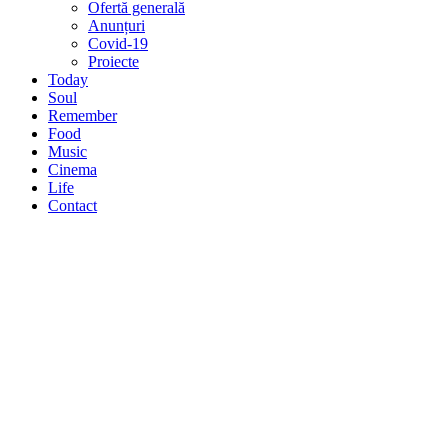
Ofertă generală
Anunțuri
Covid-19
Proiecte
Today
Soul
Remember
Food
Music
Cinema
Life
Contact