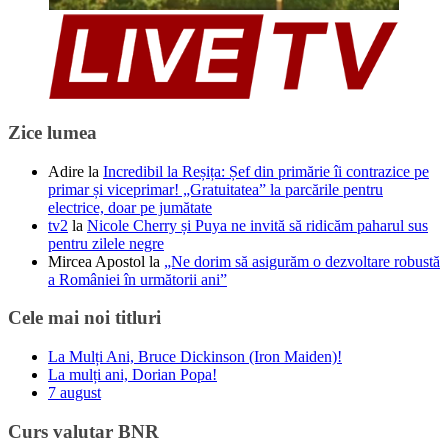
Zice lumea
Adire
la
Incredibil la Reșița: Șef din primărie îi contrazice pe
primar și viceprimar! „Gratuitatea” la parcările pentru
electrice, doar pe jumătate
tv2
la
Nicole Cherry și Puya ne invită să ridicăm paharul sus
pentru zilele negre
Mircea Apostol
la
„Ne dorim să asigurăm o dezvoltare robustă
a României în următorii ani”
Cele mai noi titluri
La Mulți Ani, Bruce Dickinson (Iron Maiden)!
La mulți ani, Dorian Popa!
7 august
Curs valutar BNR