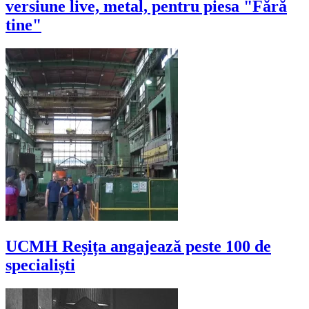
versiune live, metal, pentru piesa "Fără
tine"
UCMH Reșița angajează peste 100 de
specialiști