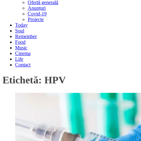
Ofertă generală
Anunțuri
Covid-19
Proiecte
Today
Soul
Remember
Food
Music
Cinema
Life
Contact
Etichetă:
HPV