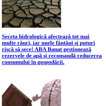
Seceta hidrologică afectează tot mai
multe râuri, iar unele fântâni și puțuri
riscă să sece! ABA Banat gestionează
rezervele de apă și recomandă reducerea
consumului în gospodării.