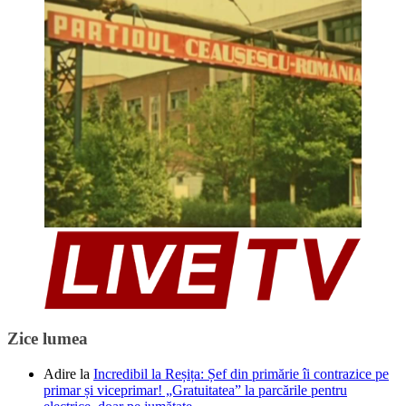
Zice lumea
Adire
la
Incredibil la Reșița: Șef din primărie îi contrazice pe
primar și viceprimar! „Gratuitatea” la parcările pentru