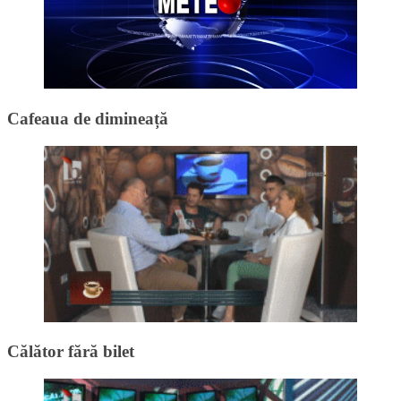
Cafeaua de dimineață
Călător fără bilet