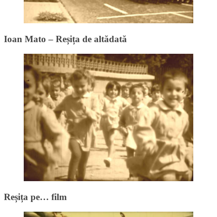
Ioan Mato – Reșița de altădată
Reșița pe… film