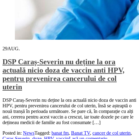
29
AUG.
DSP Caraș-Severin nu deține la ora
actuală nicio doza de vaccin anti HPV,
pentru prevenirea cancerului de col
uterin
DSP Caraș-Severin nu deține la ora actuală nicio doza de vaccin anti
HPV, pentru prevenirea cancerului de col uterin, însă se așteaptă o
nouă tranșă în perioada următoare. Se pare că, în comparație cu alți
ani, cererea pentru acest vaccin a crescut, iar toate dozele pe care le
dețineau medicii de familie au fost consumate […]
Posted in:
News
Tagged:
banat fm
,
Banat TV
,
cancer de col uterin
,
Caras Severin
,
doze
,
HPV
,
vaccin
Lasă un comentariu