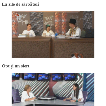
La zile de sărbători
Opt și un sfert