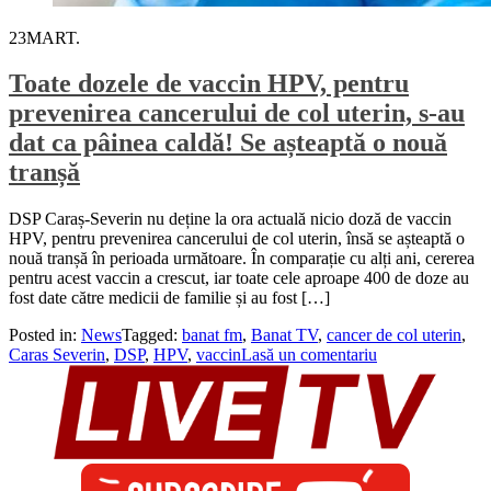
23
MART.
Toate dozele de vaccin HPV, pentru
prevenirea cancerului de col uterin, s-au
dat ca pâinea caldă! Se așteaptă o nouă
tranșă
DSP Caraș-Severin nu deține la ora actuală nicio doză de vaccin
HPV, pentru prevenirea cancerului de col uterin, însă se așteaptă o
nouă tranșă în perioada următoare. În comparație cu alți ani, cererea
pentru acest vaccin a crescut, iar toate cele aproape 400 de doze au
fost date către medicii de familie și au fost […]
Posted in:
News
Tagged:
banat fm
,
Banat TV
,
cancer de col uterin
,
Caras Severin
,
DSP
,
HPV
,
vaccin
Lasă un comentariu