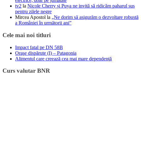
electrice, doar pe jumătate
tv2
la
Nicole Cherry și Puya ne invită să ridicăm paharul sus
pentru zilele negre
Mircea Apostol
la
„Ne dorim să asigurăm o dezvoltare robustă
a României în următorii ani”
Cele mai noi titluri
Impact fatal pe DN 58B
Oraşe dispărute (I) – Patagonia
Alimentul care creează cea mai mare dependenţă
Curs valutar BNR