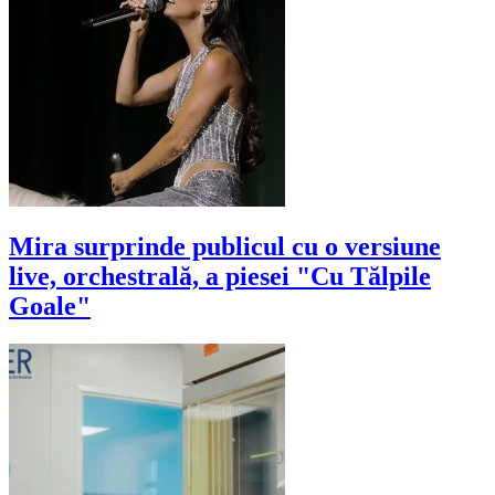
Mira surprinde publicul cu o versiune
live, orchestrală, a piesei "Cu Tălpile
Goale"