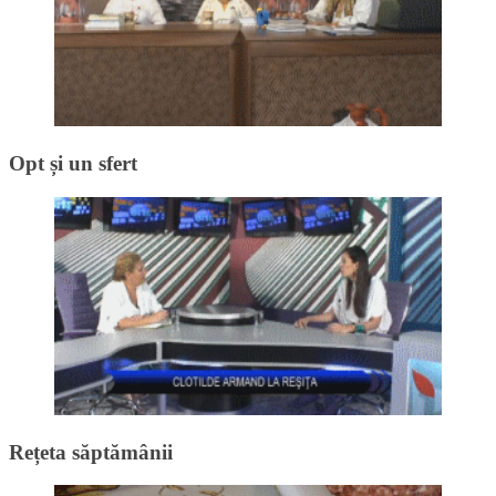
Opt și un sfert
Rețeta săptămânii