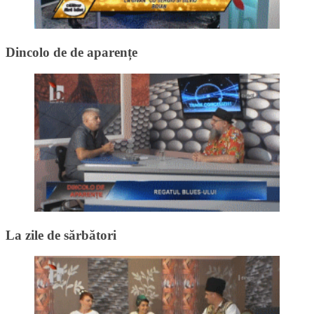
Dincolo de de aparențe
La zile de sărbători