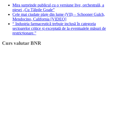
Mira surprinde publicul cu o versiune live, orchestrală, a
piesei „Cu Tălpile Goale”
Cele mai ciudate plaje din lume (VII) – Schooner Gulch,
Mendocino, California [VIDEO]
“ Industria farmaceutică trebuie inclusă în categoria
sectoarelor critice și exceptată de la eventualele măsuri de
restricționare.”
Curs valutar BNR