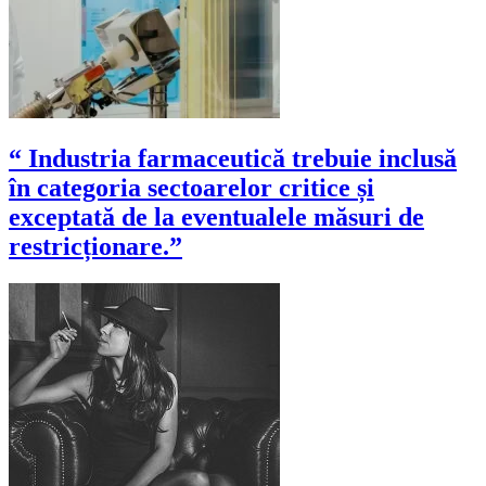
“ Industria farmaceutică trebuie inclusă
în categoria sectoarelor critice și
exceptată de la eventualele măsuri de
restricționare.”