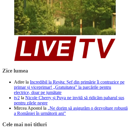
Zice lumea
Adire
la
Incredibil la Reșița: Șef din primărie îi contrazice pe
primar și viceprimar! „Gratuitatea” la parcările pentru
electrice, doar pe jumătate
tv2
la
Nicole Cherry și Puya ne invită să ridicăm paharul sus
pentru zilele negre
Mircea Apostol
la
„Ne dorim să asigurăm o dezvoltare robustă
a României în următorii ani”
Cele mai noi titluri