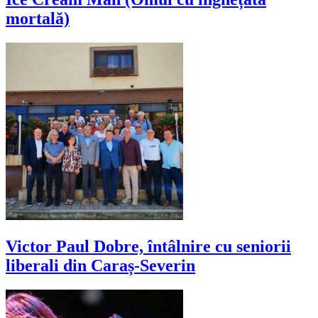
mortală)
Victor Paul Dobre, întâlnire cu seniorii
liberali din Caraș-Severin