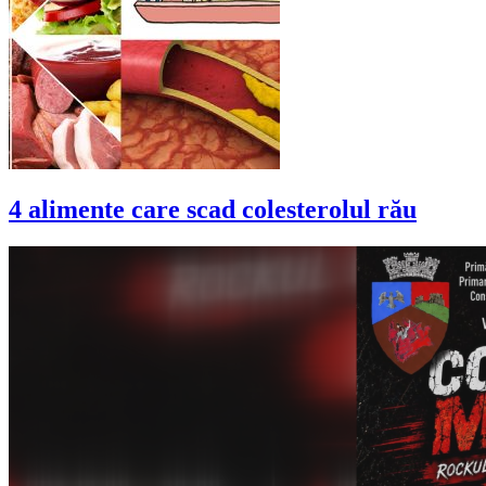
4 alimente care scad colesterolul rău