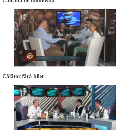
Cafeaua de dimineață
Călător fără bilet