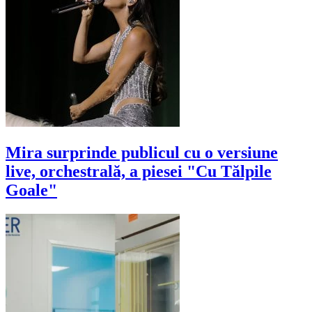
Mira surprinde publicul cu o versiune
live, orchestrală, a piesei "Cu Tălpile
Goale"