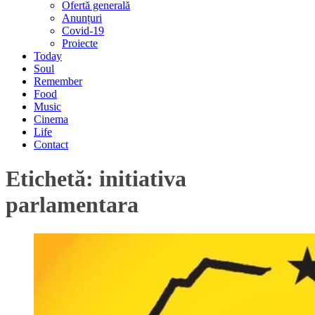
Ofertă generală
Anunțuri
Covid-19
Proiecte
Today
Soul
Remember
Food
Music
Cinema
Life
Contact
Etichetă:
initiativa
parlamentara