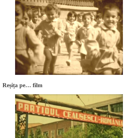
Reșița pe… film