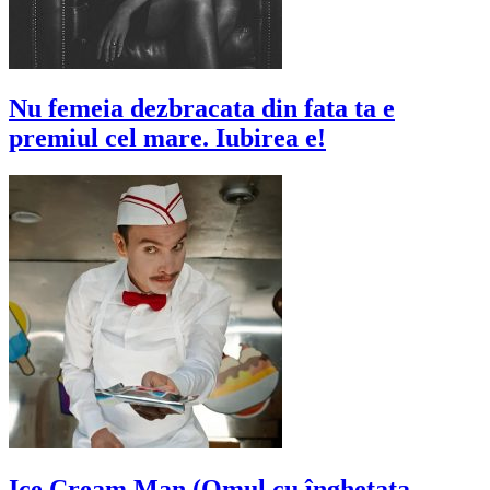
Nu femeia dezbracata din fata ta e
premiul cel mare. Iubirea e!
Ice Cream Man (Omul cu înghețata