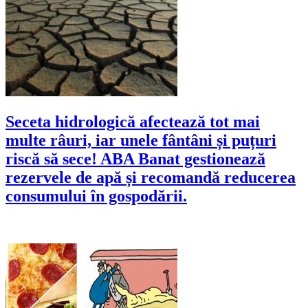
Seceta hidrologică afectează tot mai
multe râuri, iar unele fântâni și puțuri
riscă să sece! ABA Banat gestionează
rezervele de apă și recomandă reducerea
consumului în gospodării.