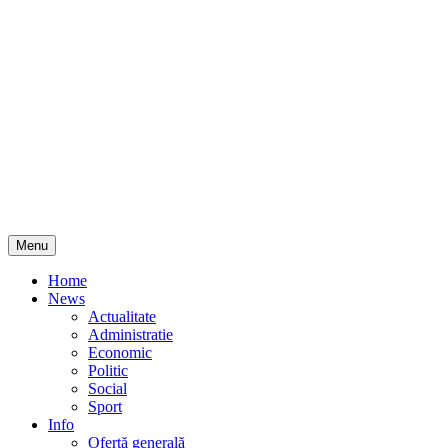
Skip
Menu
to
content
Home
News
Actualitate
Administratie
Economic
Politic
Social
Sport
Info
Ofertă generală