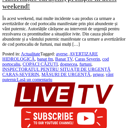
weekend!
În acest weekend, mai multe incidente s-au produs ca urmare a
avertizărilor de cod portocaliu manifestate prin ploi abundente și
vânt puternic. Autoriățile cărășene au intervenit de urgență pentru
rezolvarea cu promtitudine a situațiilor ivite. Din cauza ploilor
abundente și a vântului puternic manifestate ca urmare a avertizărilor
de cod portocaliu de furtuni, mai mulți […]
Posted in:
Actualitate
Tagged:
averse
,
AVERTIZARE
HIDROLOGICĂ
,
banat fm
,
Banat TV
,
Caras Severin
,
cod
portocaliu
,
COPACI CĂZUȚI
,
dognecea
,
furtuni
,
INSPECTORATUL PENTRU SITUAȚII DE URGENȚĂ
CARAȘ-SEVERIN
,
MĂSURI DE URGENȚĂ
,
prigor
,
vânt
puternic
Lasă un comentariu