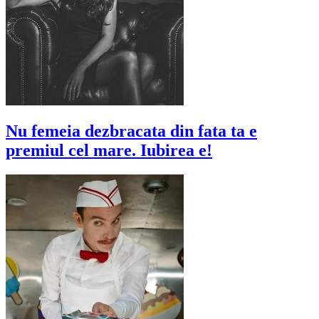
Nu femeia dezbracata din fata ta e
premiul cel mare. Iubirea e!