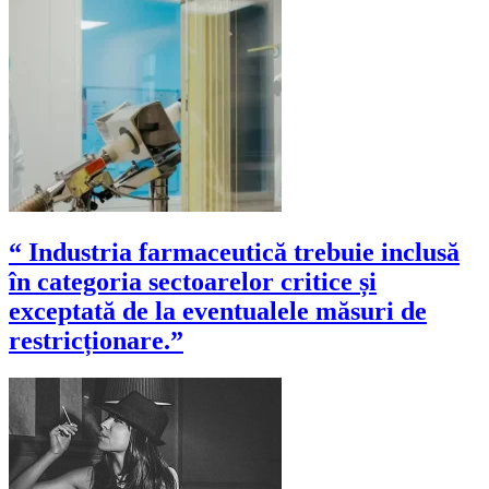
“ Industria farmaceutică trebuie inclusă
în categoria sectoarelor critice și
exceptată de la eventualele măsuri de
restricționare.”