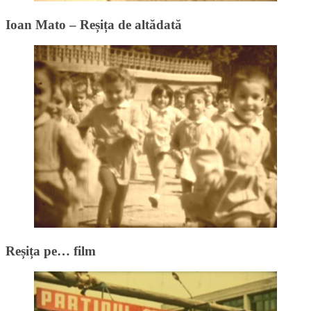
Ioan Mato – Reșița de altădată
Reșița pe… film