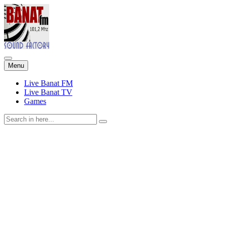
Skip
Menu
to
content
Live Banat FM
Live Banat TV
Games
Search
for: