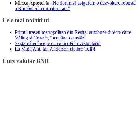
Mircea Apostol
la
„Ne dorim să asigurăm o dezvoltare robustă
a României în următorii ani”
Cele mai noi titluri
Primul traseu metropolitan din Reșița: autobuze directe către
Văliug și Crivaia, începând de astăzi
Săptămâna începe cu caniculă în vestul țării!
La Mulţi Ani, Ian Anderson (Jethro Tull)!
Curs valutar BNR