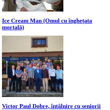
Ice Cream Man (Omul cu înghețata
mortală)
Victor Paul Dobre, întâlnire cu seniorii