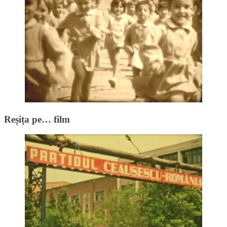
Reșița pe… film