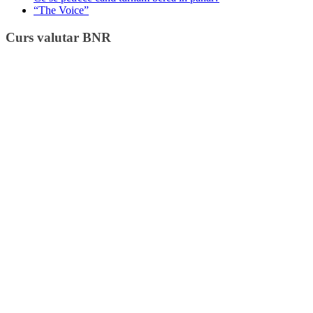
“The Voice”
Curs valutar BNR