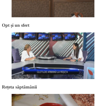
Opt și un sfert
Rețeta săptămânii