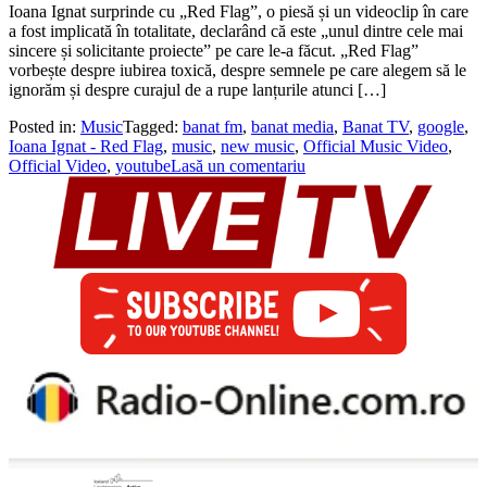
Ioana Ignat surprinde cu „Red Flag”, o piesă și un videoclip în care
a fost implicată în totalitate, declarând că este „unul dintre cele mai
sincere și solicitante proiecte” pe care le-a făcut. „Red Flag”
vorbește despre iubirea toxică, despre semnele pe care alegem să le
ignorăm și despre curajul de a rupe lanțurile atunci […]
Posted in:
Music
Tagged:
banat fm
,
banat media
,
Banat TV
,
google
,
Ioana Ignat - Red Flag
,
music
,
new music
,
Official Music Video
,
Official Video
,
youtube
Lasă un comentariu