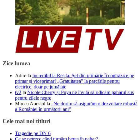
Zice lumea
Adire
la
Incredibil la Reșița: Șef din primărie îi contrazice pe
primar și viceprimar! „Gratuitatea” la parcările pentru
electrice, doar pe jumătate
tv2
la
Nicole Cherry și Puya ne invită să ridicăm paharul sus
pentru zilele negre
Mircea Apostol
la
„Ne dorim să asigurăm o dezvoltare robustă
a României în următorii ani”
Cele mai noi titluri
Tragedie pe DN 6
Ce se petrece când turnăm berea în pahar?