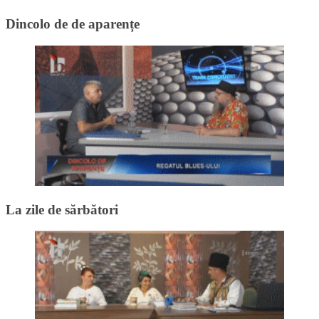
Dincolo de de aparențe
La zile de sărbători