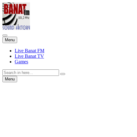
Skip
Menu
to
content
Live Banat FM
Live Banat TV
Games
Search
for:
Skip
Menu
to
content