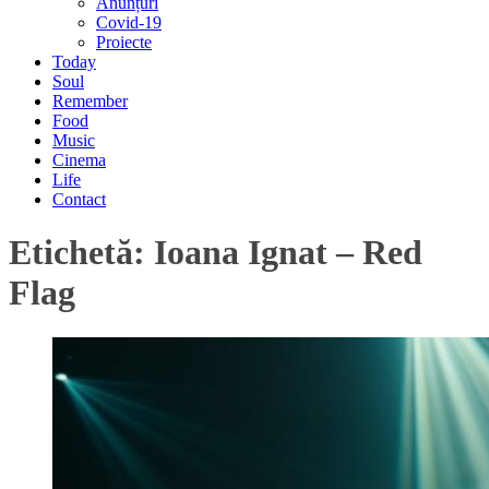
Anunțuri
Covid-19
Proiecte
Today
Soul
Remember
Food
Music
Cinema
Life
Contact
Etichetă:
Ioana Ignat – Red
Flag