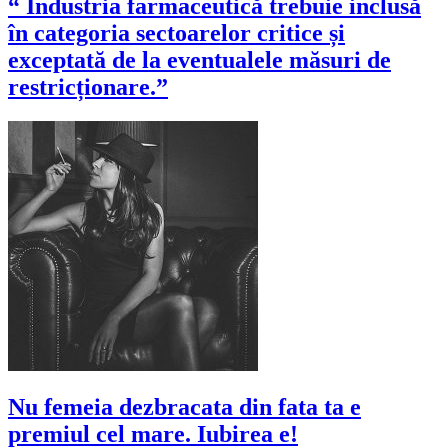
“ Industria farmaceutică trebuie inclusă
în categoria sectoarelor critice și
exceptată de la eventualele măsuri de
restricționare.”
Nu femeia dezbracata din fata ta e
premiul cel mare. Iubirea e!