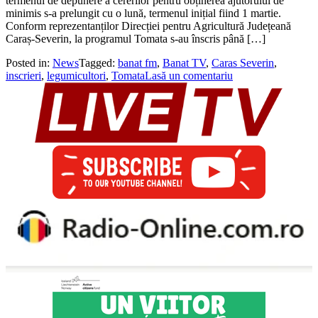
termenul de depunere a cererilor pentru obținerea ajutorului de
minimis s-a prelungit cu o lună, termenul inițial fiind 1 martie.
Conform reprezentanților Direcției pentru Agricultură Județeană
Caraș-Severin, la programul Tomata s-au înscris până […]
Posted in:
News
Tagged:
banat fm
,
Banat TV
,
Caras Severin
,
inscrieri
,
legumicultori
,
Tomata
Lasă un comentariu