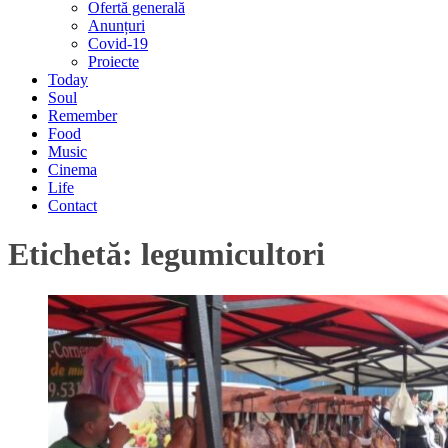
Ofertă generală
Anunțuri
Covid-19
Proiecte
Today
Soul
Remember
Food
Music
Cinema
Life
Contact
Etichetă:
legumicultori