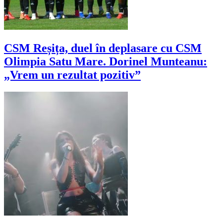
CSM Reșița, duel în deplasare cu CSM
Olimpia Satu Mare. Dorinel Munteanu:
„Vrem un rezultat pozitiv”