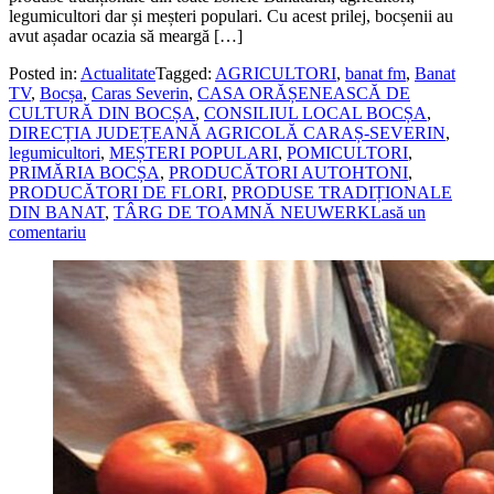
legumicultori dar și meșteri populari. Cu acest prilej, bocșenii au
avut așadar ocazia să meargă […]
Posted in:
Actualitate
Tagged:
AGRICULTORI
,
banat fm
,
Banat
TV
,
Bocșa
,
Caras Severin
,
CASA ORĂȘENEASCĂ DE
CULTURĂ DIN BOCȘA
,
CONSILIUL LOCAL BOCȘA
,
DIRECȚIA JUDEȚEANĂ AGRICOLĂ CARAȘ-SEVERIN
,
legumicultori
,
MEȘTERI POPULARI
,
POMICULTORI
,
PRIMĂRIA BOCȘA
,
PRODUCĂTORI AUTOHTONI
,
PRODUCĂTORI DE FLORI
,
PRODUSE TRADIȚIONALE
DIN BANAT
,
TÂRG DE TOAMNĂ NEUWERK
Lasă un
comentariu