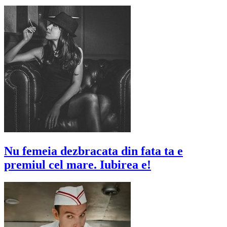
Nu femeia dezbracata din fata ta e
premiul cel mare. Iubirea e!