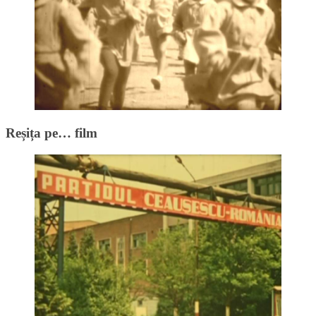
Reșița pe… film