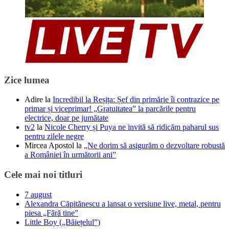
Zice lumea
Adire
la
Incredibil la Reșița: Șef din primărie îi contrazice pe
primar și viceprimar! „Gratuitatea” la parcările pentru
electrice, doar pe jumătate
tv2
la
Nicole Cherry și Puya ne invită să ridicăm paharul sus
pentru zilele negre
Mircea Apostol
la
„Ne dorim să asigurăm o dezvoltare robustă
a României în următorii ani”
Cele mai noi titluri
7 august
Alexandra Căpitănescu a lansat o versiune live, metal, pentru
piesa „Fără tine”
Little Boy („Băiețelul”)