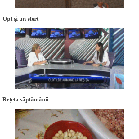
Opt și un sfert
Rețeta săptămânii