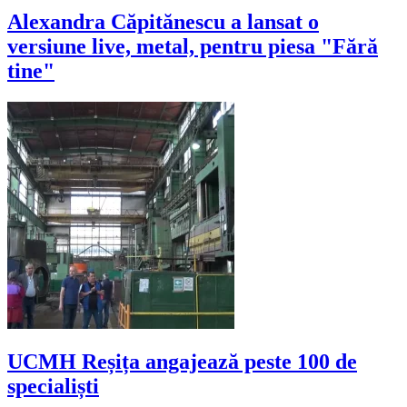
Alexandra Căpitănescu a lansat o
versiune live, metal, pentru piesa "Fără
tine"
UCMH Reșița angajează peste 100 de
specialiști