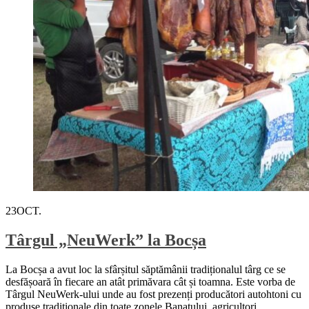
23
OCT.
Târgul „NeuWerk” la Bocșa
La Bocșa a avut loc la sfârșitul săptămânii tradiționalul târg ce se
desfășoară în fiecare an atât primăvara cât și toamna. Este vorba de
Târgul NeuWerk-ului unde au fost prezenți producători autohtoni cu
produse tradiționale din toate zonele Banatului, agricultori,