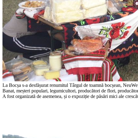
La Bocșa s-a desfășurat renumitul Târgul de toamnă bocșean, NeuWerk. 
Banat, meșteri populari, legumicultori, producători de flori, producători
A fost organizată de asemenea, și o expoziție de păsări mici ale cresc