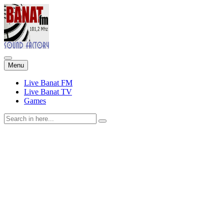
Skip
Menu
to
content
Live Banat FM
Live Banat TV
Games
Search
for: