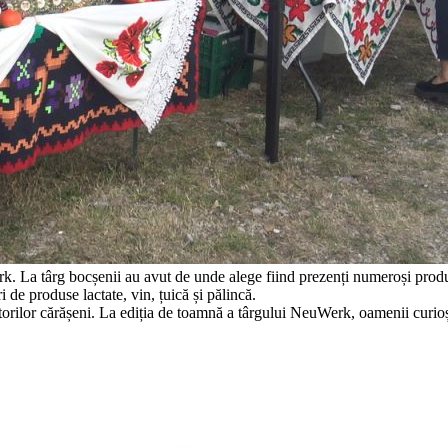
La târg bocșenii au avut de unde alege fiind prezenți numeroși producă
 de produse lactate, vin, țuică și pălincă.
ătorilor cărășeni. La ediția de toamnă a târgului NeuWerk, oamenii curio