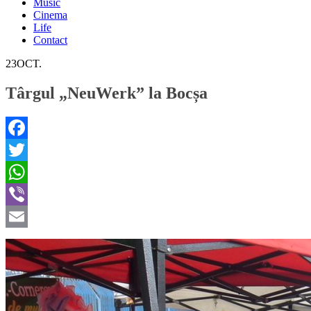
Music
Cinema
Life
Contact
23
OCT.
Târgul „NeuWerk” la Bocșa
Facebook
Twitter
WhatsApp
Viber
Email