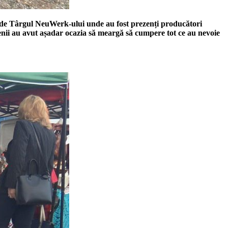
rba de Târgul NeuWerk-ului unde au fost prezenți producători
cșenii au avut așadar ocazia să meargă să cumpere tot ce au nevoie