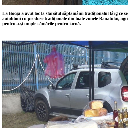
La Bocșa a avut loc la sfârșitul săptămânii tradiționalul târg ce
autohtoni cu produse tradiționale din toate zonele Banatului, agri
pentru a-și umple cămările pentru iarnă.