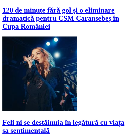
120 de minute fără gol și o eliminare
dramatică pentru CSM Caransebeș în
Cupa României
Feli ni se destăinuia în legătură cu viața
sa sentimentală