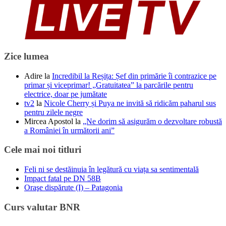
Zice lumea
Adire
la
Incredibil la Reșița: Șef din primărie îi contrazice pe
primar și viceprimar! „Gratuitatea” la parcările pentru
electrice, doar pe jumătate
tv2
la
Nicole Cherry și Puya ne invită să ridicăm paharul sus
pentru zilele negre
Mircea Apostol
la
„Ne dorim să asigurăm o dezvoltare robustă
a României în următorii ani”
Cele mai noi titluri
Feli ni se destăinuia în legătură cu viața sa sentimentală
Impact fatal pe DN 58B
Oraşe dispărute (I) – Patagonia
Curs valutar BNR