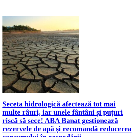
Seceta hidrologică afectează tot mai
multe râuri, iar unele fântâni și puțuri
riscă să sece! ABA Banat gestionează
rezervele de apă și recomandă reducerea
consumului în gospodării.