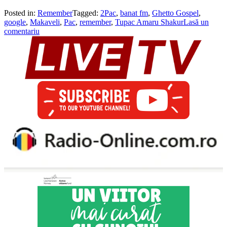
Posted in:
Remember
Tagged:
2Pac
,
banat fm
,
Ghetto Gospel
,
google
,
Makaveli
,
Pac
,
remember
,
Tupac Amaru Shakur
Lasă un
comentariu