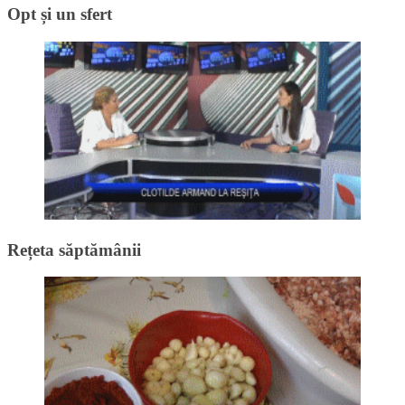
Opt și un sfert
Rețeta săptămânii