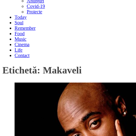
Anunțuri
Covid-19
Proiecte
Today
Soul
Remember
Food
Music
Cinema
Life
Contact
Etichetă:
Makaveli