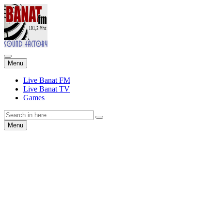
Skip
Menu
to
content
Live Banat FM
Live Banat TV
Games
Search
for:
Skip
Menu
to
content