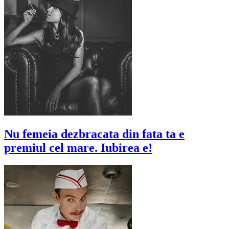
Nu femeia dezbracata din fata ta e
premiul cel mare. Iubirea e!