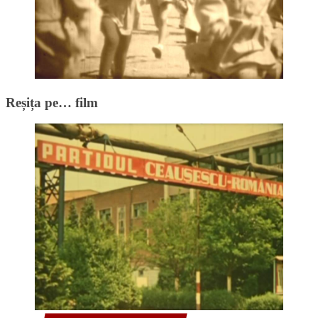
Reșița pe… film