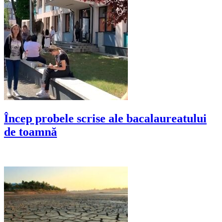
Încep probele scrise ale bacalaureatului
de toamnă