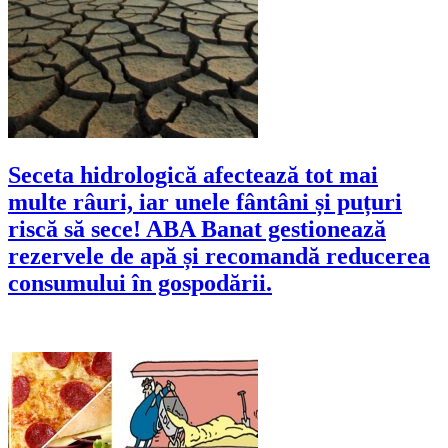
Seceta hidrologică afectează tot mai
multe râuri, iar unele fântâni și puțuri
riscă să sece! ABA Banat gestionează
rezervele de apă și recomandă reducerea
consumului în gospodării.