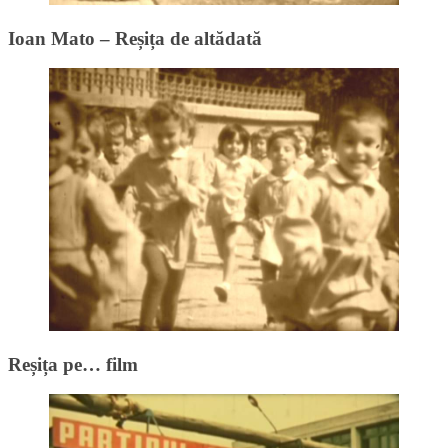
Ioan Mato – Reșița de altădată
Reșița pe… film