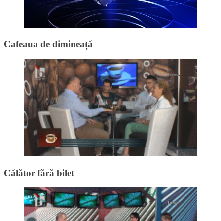
Cafeaua de dimineață
Călător fără bilet