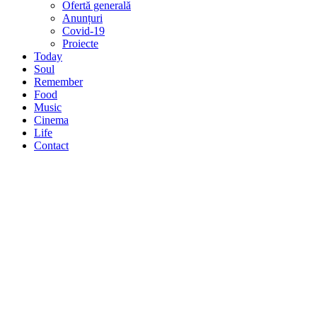
Ofertă generală
Anunțuri
Covid-19
Proiecte
Today
Soul
Remember
Food
Music
Cinema
Life
Contact