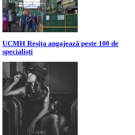
UCMH Reșița angajează peste 100 de
specialiști