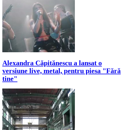
Alexandra Căpitănescu a lansat o
versiune live, metal, pentru piesa "Fără
tine"