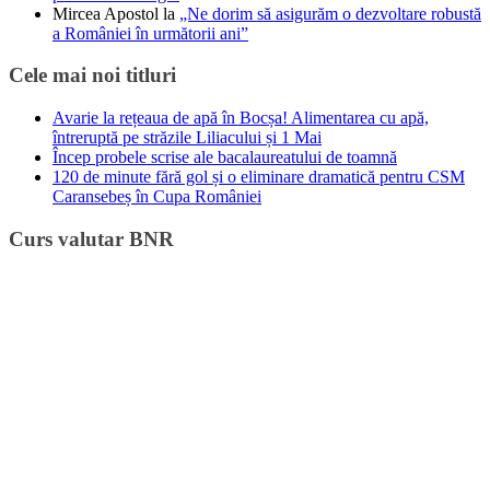
Mircea Apostol
la
„Ne dorim să asigurăm o dezvoltare robustă
a României în următorii ani”
Cele mai noi titluri
Avarie la rețeaua de apă în Bocșa! Alimentarea cu apă,
întreruptă pe străzile Liliacului și 1 Mai
Încep probele scrise ale bacalaureatului de toamnă
120 de minute fără gol și o eliminare dramatică pentru CSM
Caransebeș în Cupa României
Curs valutar BNR