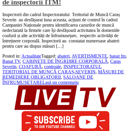
de inspectorii ITM!
Inspectorii din cadrul Inspectoratului Teritorial de Muncă Caraș
Severin au desfășurat luna aceasta, acțiuni de control în cadrul
Campaniei Naționale pentru identificarea cazurilor de muncă
nedeclarată la firmele care își desfășoară activitatea în domeniile
coafură și alte activități de înfrumusețare, respectiv activități de
întreținere corporală. Inspectorii au constatat numeroase abateri
pentru care au dispus măsuri […]
Posted in:
Actualitate
Tagged:
abateri
,
AVERTISMENTE
,
banat fm
,
Banat TV
,
CABINETE DE ÎNGRIJIRE CORPORALĂ
,
Caras
Severin
,
COAFURĂ
,
controale
,
INSPECTORATUL
TERITORIAL DE MUNCĂ CARAȘ-SEVERIN
,
MĂSURI DE
REMEDIERE OBLIGATORII
,
SALOANE DE
ÎNFRUMUSEȚARE
Lasă un comentariu