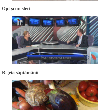
Opt și un sfert
Rețeta săptămânii