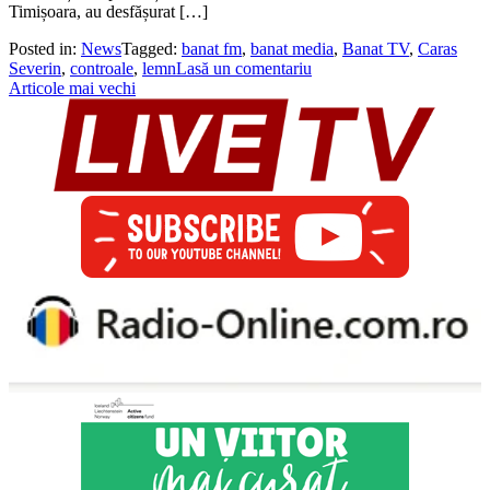
Timișoara, au desfășurat […]
Posted in:
News
Tagged:
banat fm
,
banat media
,
Banat TV
,
Caras
Severin
,
controale
,
lemn
Lasă un comentariu
Navigare
Articole mai vechi
în
articole