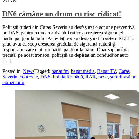
27
IAN.
DN6 rămâne un drum cu risc ridicat!
Polițiștii rutieri din Caraș-Severin au desfășurat o acțiune preventivă
pe DN6, pentru reducerea riscului rutier și creșterea siguranței
participanților la trafic. Activitățile s-au desfășurat în sistem RELEU
și au avut ca scop creșterea gradului de siguranță rutieră și
responsabilizarea tuturor participanților la trafic. Doar săptămâna
trecută, pe acest tronson, polițiștii au depistat un conducător auto
[…]
Posted in:
News
Tagged:
banat fm
,
banat media
,
Banat TV
,
Caras
Severin
,
controale
,
DN6
,
Poliția Română
,
RAR
,
razie
,
șoferi
Lasă un
comentariu