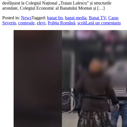
desfășurat la Colegiul Național „Traian Lalescu” și structurile
arondate, Colegiul Economic al Banatului Montan și […]
Posted in:
News
Tagged:
banat fm
,
banat media
,
Banat TV
,
Caras
Severin
,
controale
,
elevi
,
Poliția Română
,
scoli
Lasă un comentariu