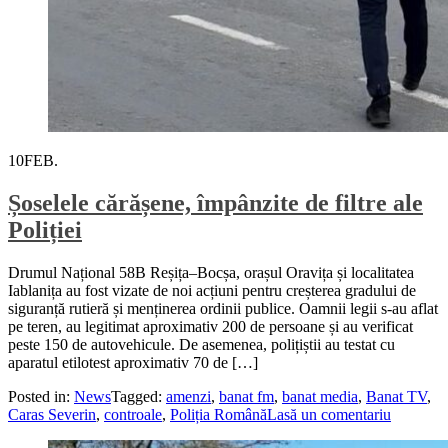
10
FEB.
Șoselele cărășene, împânzite de filtre ale
Poliției
Drumul Național 58B Reșița–Bocșa, orașul Oravița și localitatea
Iablanița au fost vizate de noi acțiuni pentru creșterea gradului de
siguranță rutieră și menținerea ordinii publice. Oamnii legii s-au aflat
pe teren, au legitimat aproximativ 200 de persoane și au verificat
peste 150 de autovehicule. De asemenea, polițiștii au testat cu
aparatul etilotest aproximativ 70 de […]
Posted in:
News
Tagged:
amenzi
,
banat fm
,
banat media
,
Banat TV
,
Caras Severin
,
controale
,
Poliția Română
Lasă un comentariu