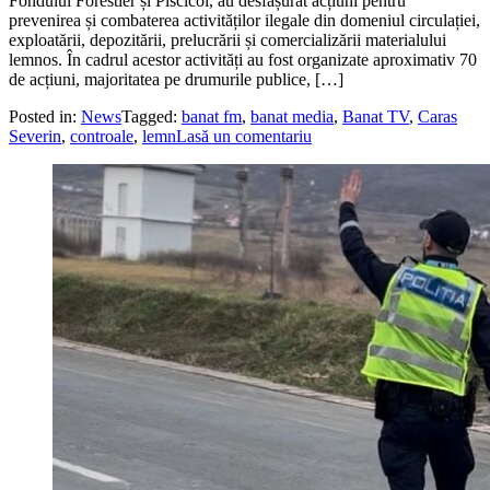
Fondului Forestier și Piscicol, au desfășurat acțiuni pentru
prevenirea și combaterea activităților ilegale din domeniul circulației,
exploatării, depozitării, prelucrării și comercializării materialului
lemnos. În cadrul acestor activități au fost organizate aproximativ 70
de acțiuni, majoritatea pe drumurile publice, […]
Posted in:
News
Tagged:
banat fm
,
banat media
,
Banat TV
,
Caras
Severin
,
controale
,
lemn
Lasă un comentariu