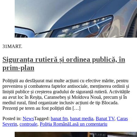
31
MART.
Siguranța rutieră și ordinea publică, în
prim-plan
Polițiștii au desfășurat mai multe acțiuni cu efective mărite, pentru
prevenirea și combaterea faptelor antisociale, menținerea ordinii și
liniștii publice și creșterea gradului de siguranță rutieră. Activitățile
au avut loc în Reșița, Caransebeș și Moldova Nouă, precum și în
mediul rural, fiind organizate inclusiv acțiuni de tip Blocada.
Prezenți pe teren au fost polițiști din […]
Posted in:
News
Tagged:
banat fm
,
banat media
,
Banat TV
,
Caras
Severin
,
controale
,
Poliția Română
Lasă un comentariu