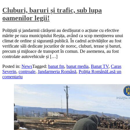
Cluburi, baruri și trafic, sub lupa
oamenilor legii!
Polițiștii și jandarmii cărășeni au desfășurat o acțiune cu efective
mărite pe raza municipiului Reșița, având ca scop menținerea unui
climat de ordine și siguranță publică. În cadrul activităților au fost
verificate săli dedicate jocurilor de noroc, cluburi, terase și baruri,
precum și mijloace de transport în comun. De asemenea, au fost
controlate autovehicule și […]
Posted in:
News
Tagged:
banat fm
,
banat media
,
Banat TV
,
Caras
Severin
,
controale
,
Jandarmeria Română
,
Poliția Română
Lasă un
comentariu