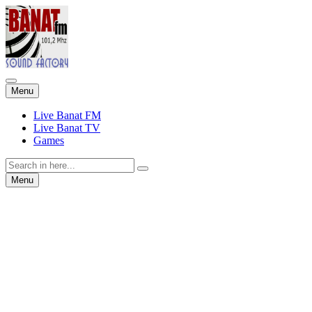
Skip
Menu
to
content
Live Banat FM
Live Banat TV
Games
Search
for:
Skip
Menu
to
content