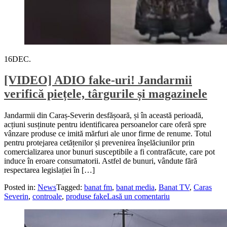
16
DEC.
[VIDEO] ADIO fake-uri! Jandarmii
verifică piețele, târgurile și magazinele
Jandarmii din Caraș-Severin desfășoară, și în această perioadă,
acțiuni susținute pentru identificarea persoanelor care oferă spre
vânzare produse ce imită mărfuri ale unor firme de renume. Totul
pentru protejarea cetățenilor și prevenirea înșelăciunilor prin
comercializarea unor bunuri susceptibile a fi contrafăcute, care pot
induce în eroare consumatorii. Astfel de bunuri, vândute fără
respectarea legislației în […]
Posted in:
News
Tagged:
banat fm
,
banat media
,
Banat TV
,
Caras
Severin
,
controale
,
produse fake
Lasă un comentariu