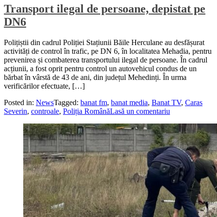
Transport ilegal de persoane, depistat pe
DN6
Polițiștii din cadrul Poliției Stațiunii Băile Herculane au desfășurat
activități de control în trafic, pe DN 6, în localitatea Mehadia, pentru
prevenirea și combaterea transportului ilegal de persoane. În cadrul
acțiunii, a fost oprit pentru control un autovehicul condus de un
bărbat în vârstă de 43 de ani, din județul Mehedinți. În urma
verificărilor efectuate, […]
Posted in:
News
Tagged:
banat fm
,
banat media
,
Banat TV
,
Caras
Severin
,
controale
,
Poliția Română
Lasă un comentariu