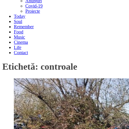
Anunțuri
Covid-19
Proiecte
Today
Soul
Remember
Food
Music
Cinema
Life
Contact
Etichetă:
controale