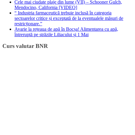
Cele mai ciudate plaje din lume (VII) – Schooner Gulch,
Mendocino, California [VIDEO]
“ Industria farmaceutică trebuie inclusă în categoria
sectoarelor critice și exceptată de la eventualele măsuri de
restricționare.”
Avarie la rețeaua de apă în Bocșa! Alimentarea cu apă,
întreruptă pe străzile Liliacului și 1 Mai
Curs valutar BNR