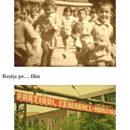
Reșița pe… film