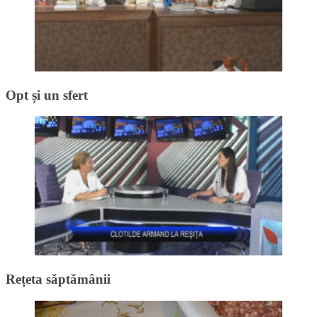
Opt și un sfert
Rețeta săptămânii