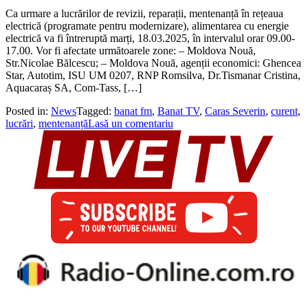
Ca urmare a lucrărilor de revizii, reparații, mentenanță în rețeaua
electrică (programate pentru modernizare), alimentarea cu energie
electrică va fi întreruptă marți, 18.03.2025, în intervalul orar 09.00-
17.00. Vor fi afectate următoarele zone: – Moldova Nouă,
Str.Nicolae Bălcescu; – Moldova Nouă, agenții economici: Ghencea
Star, Autotim, ISU UM 0207, RNP Romsilva, Dr.Tismanar Cristina,
Aquacaraș SA, Com-Tass, […]
Posted in:
News
Tagged:
banat fm
,
Banat TV
,
Caras Severin
,
curent
,
lucrări
,
mentenanță
Lasă un comentariu