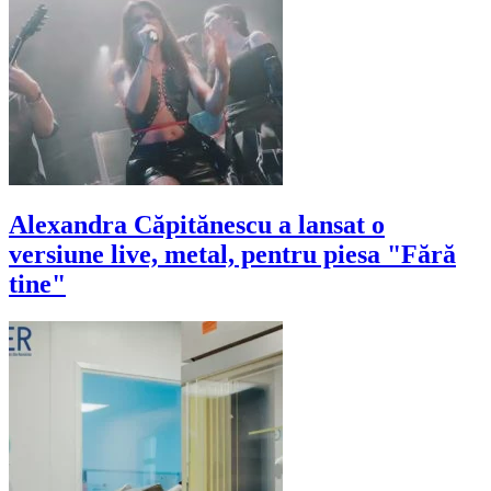
Alexandra Căpitănescu a lansat o
versiune live, metal, pentru piesa "Fără
tine"