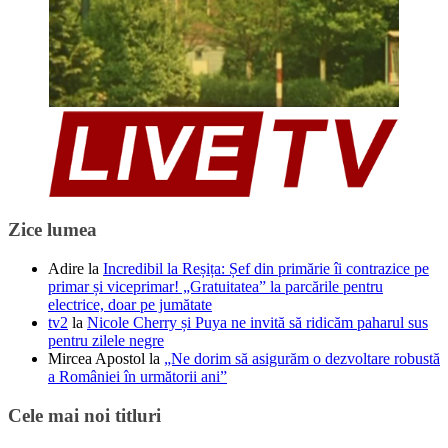
Zice lumea
Adire
la
Incredibil la Reșița: Șef din primărie îi contrazice pe
primar și viceprimar! „Gratuitatea” la parcările pentru
electrice, doar pe jumătate
tv2
la
Nicole Cherry și Puya ne invită să ridicăm paharul sus
pentru zilele negre
Mircea Apostol
la
„Ne dorim să asigurăm o dezvoltare robustă
a României în următorii ani”
Cele mai noi titluri