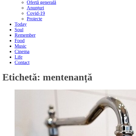
Ofertă generală
Anunțuri
Covid-19
Proiecte
Today
Soul
Remember
Food
Music
Cinema
Life
Contact
Etichetă:
mentenanță