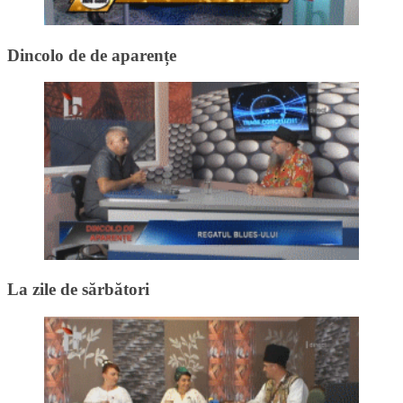
Dincolo de de aparențe
La zile de sărbători