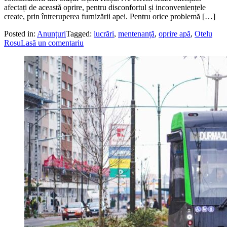
afectați de această oprire, pentru disconfortul și inconveniențele
create, prin întreruperea furnizării apei. Pentru orice problemă […]
Posted in:
Anunțuri
Tagged:
lucrări
,
mentenanță
,
oprire apă
,
Otelu
Rosu
Lasă un comentariu