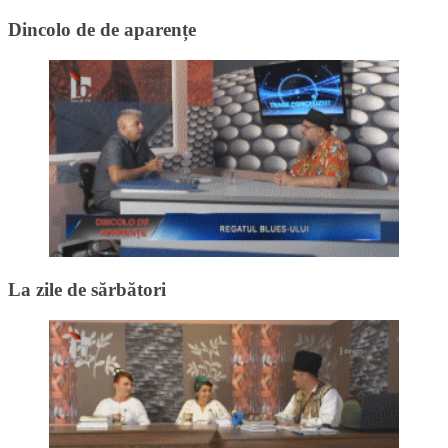
Dincolo de de aparențe
La zile de sărbători