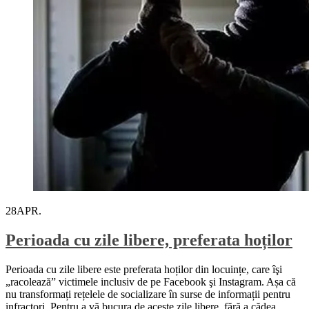
28
APR.
Perioada cu zile libere, preferata hoților
Perioada cu zile libere este preferata hoților din locuințe, care îşi
„racolează” victimele inclusiv de pe Facebook şi Instagram. Așa că
nu transformați rețelele de socializare în surse de informații pentru
infractori. Pentru a vă bucura de aceste zile libere, fără a cădea