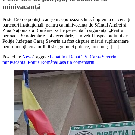
minivacanță
Peste 150 de poliţişti cărășeni acționează zilnic, împreună cu ceilalți
parteneri instituționali, pentru ca minivacanţa de Sfântul Andrei și
Ziua Națională a României să fie petrecută în siguranţă. „Pentru
perioada 30 noiembrie – 4 decembrie, la nivelul Inspectoratului de
Poliţie Judeţean Caraș-Severin au fost dispuse măsuri suplimentare
pentru menţinerea ordinii și siguranței publice, precum şi […]
Posted in:
News
Tagged:
banat fm
,
Banat TV
,
Caras Severin
,
minivacanta
,
Poliția Română
Lasă un comentariu