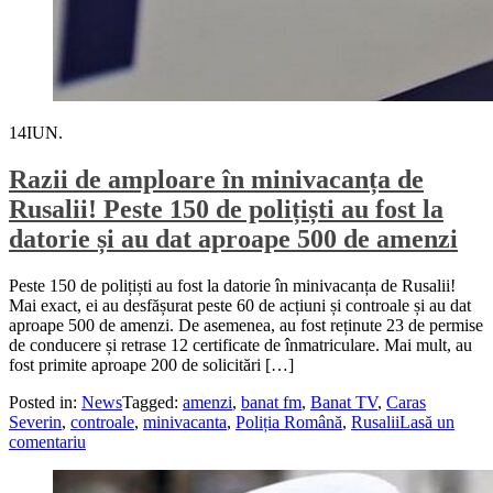
14
IUN.
Razii de amploare în minivacanța de
Rusalii! Peste 150 de polițiști au fost la
datorie și au dat aproape 500 de amenzi
Peste 150 de polițiști au fost la datorie în minivacanța de Rusalii!
Mai exact, ei au desfășurat peste 60 de acțiuni și controale și au dat
aproape 500 de amenzi. De asemenea, au fost reținute 23 de permise
de conducere și retrase 12 certificate de înmatriculare. Mai mult, au
fost primite aproape 200 de solicitări […]
Posted in:
News
Tagged:
amenzi
,
banat fm
,
Banat TV
,
Caras
Severin
,
controale
,
minivacanta
,
Poliția Română
,
Rusalii
Lasă un
comentariu