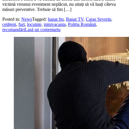
victimă vreunui eveniment neplăcut, nu uitați să vă luați câteva
măsuri preventive. Trebuie să fim […]
Posted in:
News
Tagged:
banat fm
,
Banat TV
,
Caras Severin
,
cetățeni
,
furt
,
locuinte
,
minivacanta
,
Poliția Română
,
recomandări
Lasă un comentariu