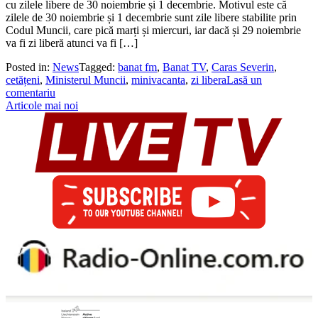
cu zilele libere de 30 noiembrie și 1 decembrie. Motivul este că
zilele de 30 noiembrie și 1 decembrie sunt zile libere stabilite prin
Codul Muncii, care pică marți și miercuri, iar dacă și 29 noiembrie
va fi zi liberă atunci va fi […]
Posted in:
News
Tagged:
banat fm
,
Banat TV
,
Caras Severin
,
cetățeni
,
Ministerul Muncii
,
minivacanta
,
zi libera
Lasă un
comentariu
Navigare
Articole mai noi
în
articole