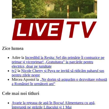
Zice lumea
Adire
la
Incredibil la Reșița: Șef din primărie îi contrazice pe
primar și viceprimar! „Gratuitatea” la parcările pentru
electrice, doar pe jumătate
tv2
la
Nicole Cherry și Puya ne invită să ridicăm paharul sus
pentru zilele negre
Mircea Apostol
la
„Ne dorim să asigurăm o dezvoltare robustă
a României în următorii ani”
Cele mai noi titluri
Avarie la rețeaua de apă în Bocșa! Alimentarea cu apă,
întreruptă pe străzile Liliacului și 1 Mai