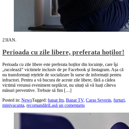
23
IAN.
Perioada cu zile libere, preferata hoților!
Perioada cu zile libere este preferata hoților din locuințe, care îşi
„racolează” victimele inclusiv de pe Facebook şi Instagram. Așa că
nu transformați rețelele de socializare în surse de informații pentru
infractori. Pentru a vă bucura de aceste zile libere, fără a cădea
victimă vreunui eveniment neplăcut, nu uitați să vă luați câteva
măsuri preventive. Trebuie să fim […]
Posted in:
News
Tagged:
banat fm
,
Banat TV
,
Caras Severin
,
furturi
,
minivacanta
,
recomandări
Lasă un comentariu