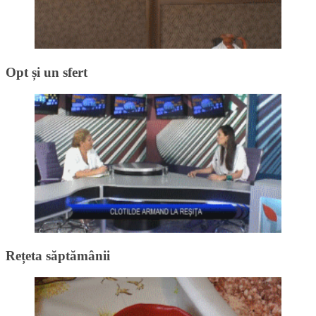
Opt și un sfert
Rețeta săptămânii