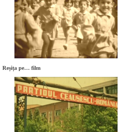
Reșița pe… film