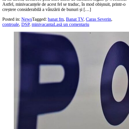
Astfel, minivacanțele de acest fel se traduc, în mod obișnuit, printr-o
creștere considerabilă a vânzării de bunuri și […]
Posted in:
News
Tagged:
banat fm
,
Banat TV
,
Caras Severin
,
controale
,
DSP
,
minivacanta
Lasă un comentariu