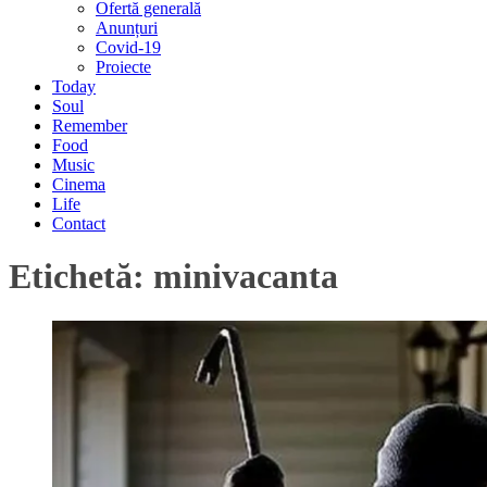
Ofertă generală
Anunțuri
Covid-19
Proiecte
Today
Soul
Remember
Food
Music
Cinema
Life
Contact
Etichetă:
minivacanta