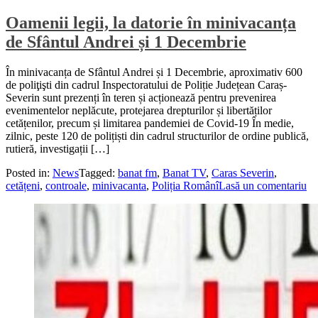
Oamenii legii, la datorie în minivacanța
de Sfântul Andrei și 1 Decembrie
În minivacanța de Sfântul Andrei și 1 Decembrie, aproximativ 600
de poliţişti din cadrul Inspectoratului de Poliție Județean Caraș-
Severin sunt prezenți în teren și acționează pentru prevenirea
evenimentelor neplăcute, protejarea drepturilor și libertăților
cetățenilor, precum și limitarea pandemiei de Covid-19 În medie,
zilnic, peste 120 de polițiști din cadrul structurilor de ordine publică,
rutieră, investigații […]
Posted in:
News
Tagged:
banat fm
,
Banat TV
,
Caras Severin
,
cetățeni
,
controale
,
minivacanta
,
Poliția Românî
Lasă un comentariu