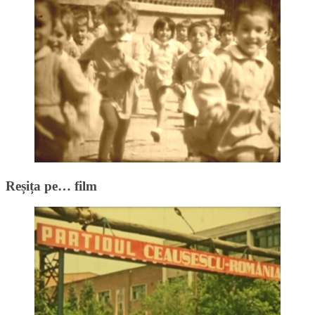
Reșița pe… film