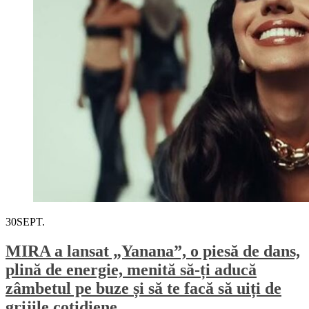
30
SEPT.
MIRA a lansat „Yanana”, o piesă de dans,
plină de energie, menită să-ți aducă
zâmbetul pe buze și să te facă să uiți de
grijile cotidiene