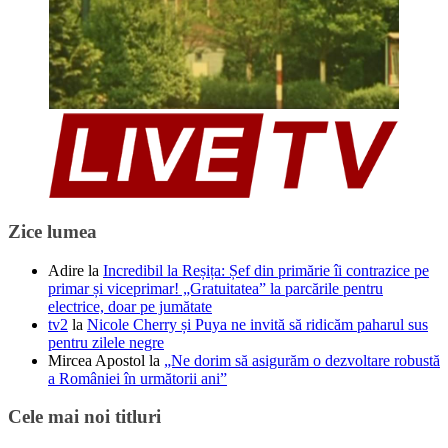
Zice lumea
Adire
la
Incredibil la Reșița: Șef din primărie îi contrazice pe
primar și viceprimar! „Gratuitatea” la parcările pentru
electrice, doar pe jumătate
tv2
la
Nicole Cherry și Puya ne invită să ridicăm paharul sus
pentru zilele negre
Mircea Apostol
la
„Ne dorim să asigurăm o dezvoltare robustă
a României în următorii ani”
Cele mai noi titluri