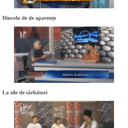
Dincolo de de aparențe
La zile de sărbători