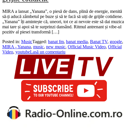
MIRA a lansat „Yanana”, o piesă de dans, plină de energie, menită
să-ți aducă zâmbetul pe buze și să te facă să uiți de grijile cotidiene.
„Yanana” îți amintește că, uneori, tot ce ai nevoie este să dai muzica
mai tare și apoi să te surprinzi dansând. Ritmul antrenant și vibe-ul
pozitiv al piesei transformă […]
Posted in:
Music
Tagged:
banat fm
,
banat media
,
Banat TV
,
google
,
MIRA - Yanana
,
music
,
new music
,
Official Music Video
,
Official
Video
,
youtube
Lasă un comentariu