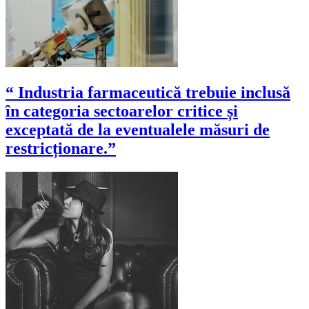
“ Industria farmaceutică trebuie inclusă
în categoria sectoarelor critice și
exceptată de la eventualele măsuri de
restricționare.”