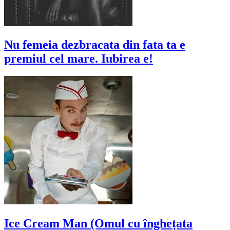
Nu femeia dezbracata din fata ta e
premiul cel mare. Iubirea e!
Ice Cream Man (Omul cu înghețata