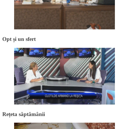
Opt și un sfert
Rețeta săptămânii