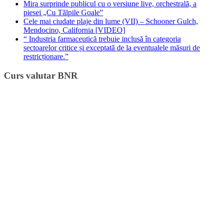
Mira surprinde publicul cu o versiune live, orchestrală, a
piesei „Cu Tălpile Goale”
Cele mai ciudate plaje din lume (VII) – Schooner Gulch,
Mendocino, California [VIDEO]
“ Industria farmaceutică trebuie inclusă în categoria
sectoarelor critice și exceptată de la eventualele măsuri de
restricționare.”
Curs valutar BNR