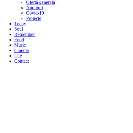
Ofertă generală
Anunțuri
Covid-19
Proiecte
Today
Soul
Remember
Food
Music
Cinema
Life
Contact