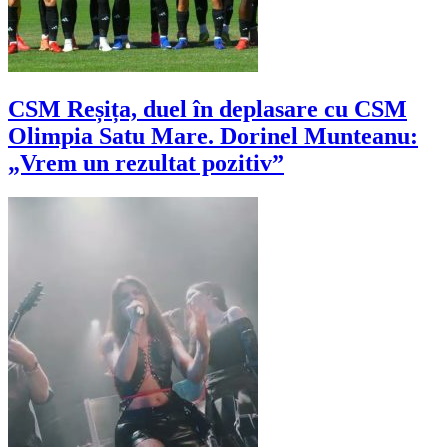
CSM Reșița, duel în deplasare cu CSM
Olimpia Satu Mare. Dorinel Munteanu:
„Vrem un rezultat pozitiv”