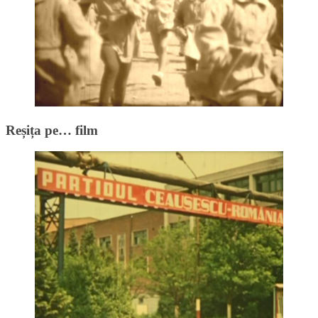
Reșița pe… film