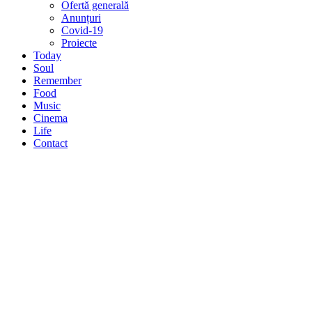
Ofertă generală
Anunțuri
Covid-19
Proiecte
Today
Soul
Remember
Food
Music
Cinema
Life
Contact