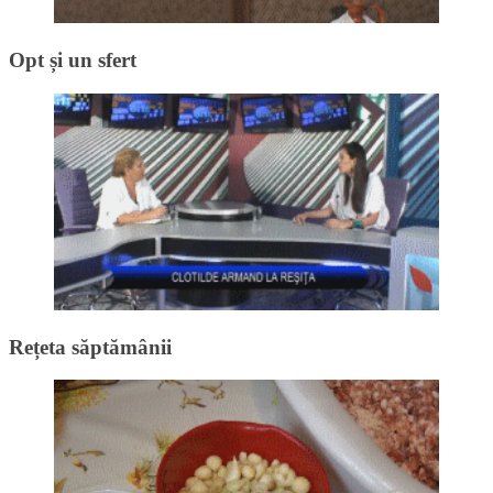
Opt și un sfert
Rețeta săptămânii