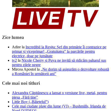
Zice lumea
Adire
la
Incredibil la Reșița: Șef din primărie îi contrazice pe
primar și viceprimar! „Gratuitatea” la parcările pentru
electrice, doar pe jumătate
tv2
la
Nicole Cherry și Puya ne invită să ridicăm paharul sus
pentru zilele negre
Mircea Apostol
la
„Ne dorim să asigurăm o dezvoltare robustă
a României în următorii ani”
Cele mai noi titluri
Alexandra Căpitănescu a lansat o versiune live, metal, pentru
piesa „Fără tine”
Little Boy („Băiețelul”)
Cele mai ciudate plaje din lume (VI) – Bushmills, Irlanda de
Nord [VIDEO]