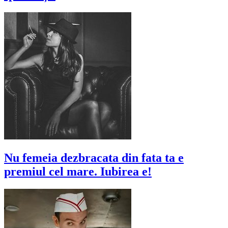
Nu femeia dezbracata din fata ta e
premiul cel mare. Iubirea e!