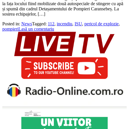
la fața locului fiind mobilizate două autospeciale de stingere cu apă
și spumă din cadrul Detașamentului de Pompieri Caransebeș. La
sosirea echipajelor, […]
Posted in:
News
Tagged:
112
,
incendiu
,
ISU
,
pericol de explozie
,
pompieri
Lasă un comentariu