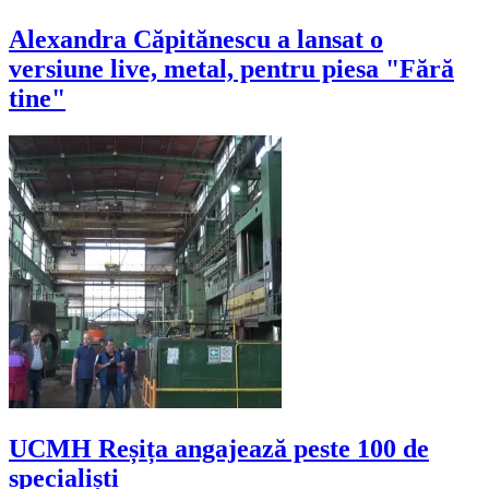
Alexandra Căpitănescu a lansat o
versiune live, metal, pentru piesa "Fără
tine"
UCMH Reșița angajează peste 100 de
specialiști