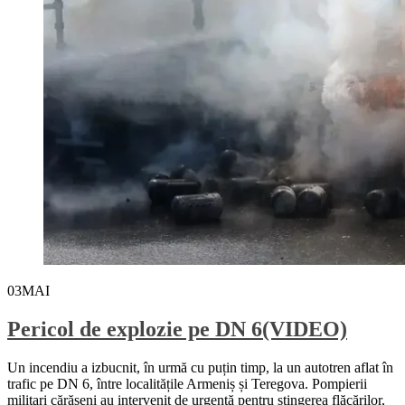
03
MAI
Pericol de explozie pe DN 6(VIDEO)
Un incendiu a izbucnit, în urmă cu puțin timp, la un autotren aflat în
trafic pe DN 6, între localitățile Armeniș și Teregova. Pompierii
militari cărășeni au intervenit de urgență pentru stingerea flăcărilor,