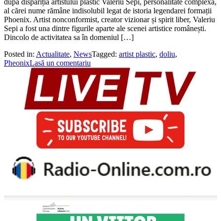
după dispariția artistului plastic Valeriu Sepi, personalitate complexă,
al cărei nume rămâne indisolubil legat de istoria legendarei formații
Phoenix. Artist nonconformist, creator vizionar și spirit liber, Valeriu
Sepi a fost una dintre figurile aparte ale scenei artistice românești.
Dincolo de activitatea sa în domeniul […]
Posted in:
Actualitate
,
News
Tagged:
artist plastic
,
doliu
,
Pheonix
Lasă un comentariu