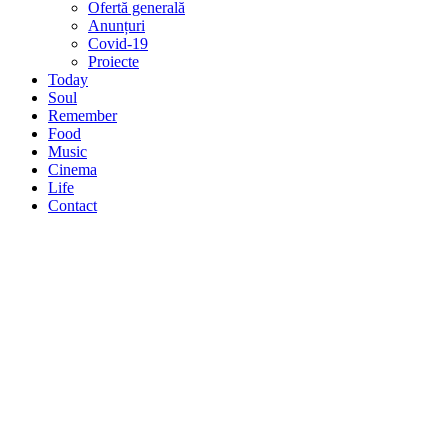
Ofertă generală
Anunțuri
Covid-19
Proiecte
Today
Soul
Remember
Food
Music
Cinema
Life
Contact