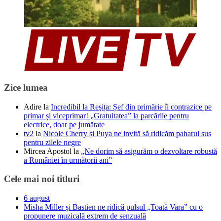
Zice lumea
Adire
la
Incredibil la Reșița: Șef din primărie îi contrazice pe
primar și viceprimar! „Gratuitatea” la parcările pentru
electrice, doar pe jumătate
tv2
la
Nicole Cherry și Puya ne invită să ridicăm paharul sus
pentru zilele negre
Mircea Apostol
la
„Ne dorim să asigurăm o dezvoltare robustă
a României în următorii ani”
Cele mai noi titluri
6 august
Misha Miller și Bastien ne ridică pulsul „Toată Vara” cu o
propunere muzicală extrem de senzuală