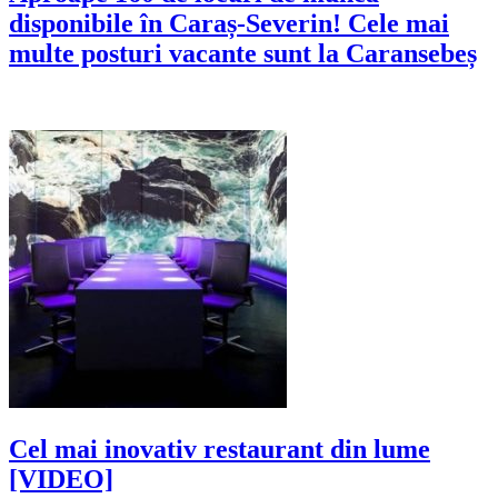
disponibile în Caraș-Severin! Cele mai
multe posturi vacante sunt la Caransebeș
Cel mai inovativ restaurant din lume
[VIDEO]