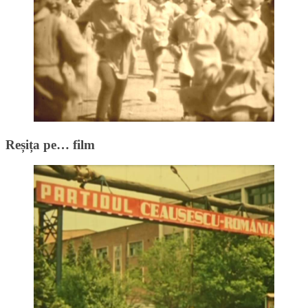
Reșița pe… film