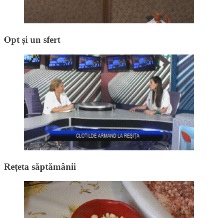
Opt și un sfert
Rețeta săptămânii