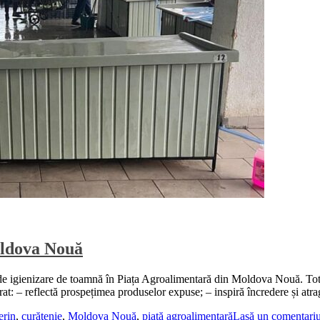
oldova Nouă
 igienizare de toamnă în Piața Agroalimentară din Moldova Nouă. Totul 
urat: – reflectă prospețimea produselor expuse; – inspiră încredere și at
erin
,
curățenie
,
Moldova Nouă
,
piață agroalimentară
Lasă un comentari