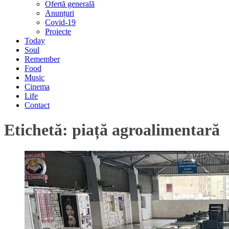
Ofertă generală
Anunțuri
Covid-19
Proiecte
Today
Soul
Remember
Food
Music
Cinema
Life
Contact
Etichetă:
piață agroalimentară