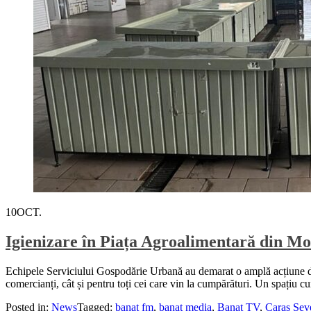
10
OCT.
Igienizare în Piața Agroalimentară din M
Echipele Serviciului Gospodărie Urbană au demarat o amplă acțiune de
comercianți, cât și pentru toți cei care vin la cumpărături. Un spațiu c
Posted in:
News
Tagged:
banat fm
,
banat media
,
Banat TV
,
Caras Sev