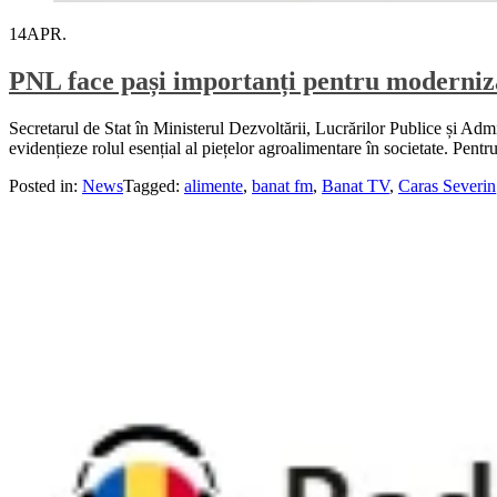
14
APR.
PNL face pași importanți pentru moderniz
Secretarul de Stat în Ministerul Dezvoltării, Lucrărilor Publice și Adm
evidențieze rolul esențial al piețelor agroalimentare în societate. Pent
Posted in:
News
Tagged:
alimente
,
banat fm
,
Banat TV
,
Caras Severin