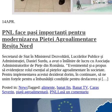
14
APR.
PNL face pași importanți pentru
modernizarea Pieței Agroalimentare
Reșița Nord
Secretarul de Stat în Ministerul Dezvoltării, Lucrărilor Publice și
Administrației, Daniel Surdu, a avut o întâlnire de lucru cu Asociația
Administratorilor de Piețe din România. ’’Evenimentul și-a propus
să evidențieze rolul esențial al piețelor agroalimentare în societate.
Pentru implementarea acestui deziderat dorim, în continuare, să ne
unim forțele pentru a îmbunătății condițiile pentru desfacerea și […]
Posted in:
News
Tagged:
alimente
,
banat fm
,
Banat TV
,
Caras
Severin
,
piață agroalimentară
,
PNL
Lasă un comentariu