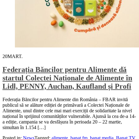
20
MART.
Federația Băncilor pentru Alimente dă
startul Colectei Naționale de Alimente în
Lidl, PENNY, Auchan, Kaufland și Profi
Federația Băncilor pentru Alimente din România – FBAR invită
publicul să se alăture ediției de primăvară a Colectei Naționale de
Alimente, unul dintre cele mai mari exerciții de solidaritate la nivel
național în sprijinul comunităților vulnerabile. Ajunsă la cea de-a 14-
a ediție, campania se va desfășura în perioada 20 – 22 martie,
simultan în 1.154 […]
Posted in:
News
Tagged:
alimente
,
banat fm
,
banat media
,
Banat TV
,