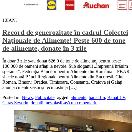
10
IAN.
Record de generozitate în cadrul Colectei
Naționale de Alimente! Peste 600 de tone
de alimente, donate în 3 zile
În doar 3 zile s-au donat 626,9 de tone de alimente, pentru peste
100.000 de oameni aflați la nevoie. Sub sloganul „Împreună hrănim
speranța”, Federația Băncilor pentru Alimente din România – FBAR
și cele nouă Bănci Regionale pentru Alimente din București, Cluj,
Roman, Brașov, Oradea, Timișoara, Constanța, Craiova și Galați
anunță cu entuziasm și recunoștință […]
Posted in:
News
,
Publicitate
Tagged:
alimente
,
banat fm
,
Banat TV
,
Caras Severin
,
donatii
,
nevoiași
Lasă un comentariu