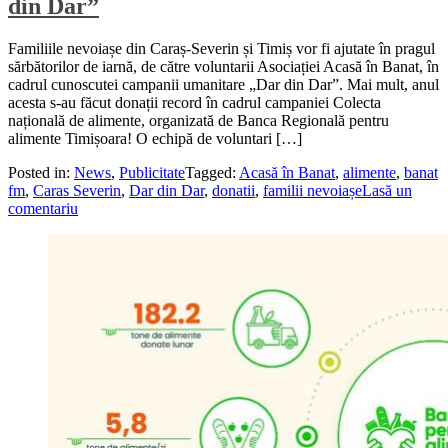
din Dar”
Familiile nevoiașe din Caraș-Severin și Timiș vor fi ajutate în pragul
sărbătorilor de iarnă, de către voluntarii Asociației Acasă în Banat, în
cadrul cunoscutei campanii umanitare „Dar din Dar”. Mai mult, anul
acesta s-au făcut donații record în cadrul campaniei Colecta
națională de alimente, organizată de Banca Regională pentru
alimente Timișoara! O echipă de voluntari […]
Posted in:
News
,
Publicitate
Tagged:
Acasă în Banat
,
alimente
,
banat
fm
,
Caras Severin
,
Dar din Dar
,
donatii
,
familii nevoiașe
Lasă un
comentariu