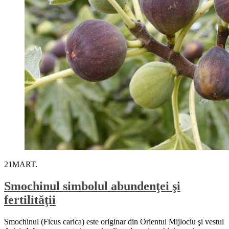
21
MART.
Smochinul simbolul abundenţei şi
fertilitǎţii
Smochinul (Ficus carica) este originar din Orientul Mijlociu şi vestul