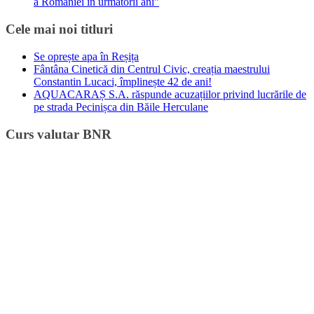
a României în următorii ani”
Cele mai noi titluri
Se oprește apa în Reșița
Fântâna Cinetică din Centrul Civic, creația maestrului
Constantin Lucaci, împlinește 42 de ani!
AQUACARAȘ S.A. răspunde acuzațiilor privind lucrările de
pe strada Pecinișca din Băile Herculane
Curs valutar BNR