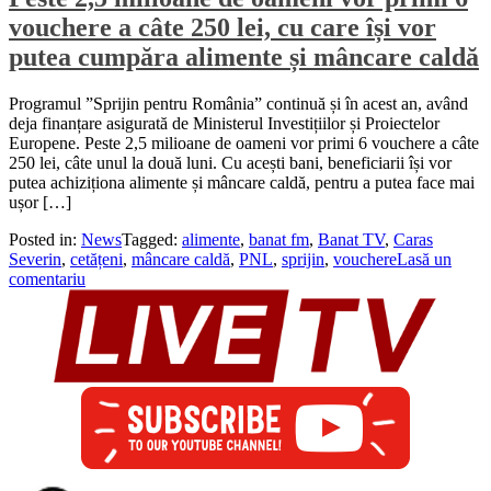
vouchere a câte 250 lei, cu care își vor
putea cumpăra alimente și mâncare caldă
Programul ”Sprijin pentru România” continuă și în acest an, având
deja finanțare asigurată de Ministerul Investițiilor și Proiectelor
Europene. Peste 2,5 milioane de oameni vor primi 6 vouchere a câte
250 lei, câte unul la două luni. Cu acești bani, beneficiarii își vor
putea achiziționa alimente și mâncare caldă, pentru a putea face mai
ușor […]
Posted in:
News
Tagged:
alimente
,
banat fm
,
Banat TV
,
Caras
Severin
,
cetățeni
,
mâncare caldă
,
PNL
,
sprijin
,
vouchere
Lasă un
comentariu