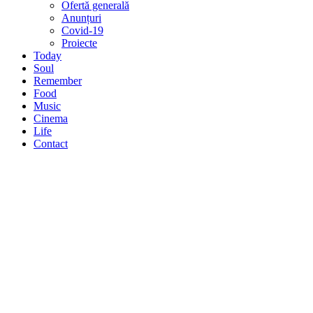
Ofertă generală
Anunțuri
Covid-19
Proiecte
Today
Soul
Remember
Food
Music
Cinema
Life
Contact