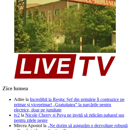
Zice lumea
Adire
la
Incredibil la Reșița: Șef din primărie îi contrazice pe
primar și viceprimar! „Gratuitatea” la parcările pentru
electrice, doar pe jumătate
tv2
la
Nicole Cherry și Puya ne invită să ridicăm paharul sus
pentru zilele negre
Mircea Apostol
la
„Ne dorim să asigurăm o dezvoltare robustă