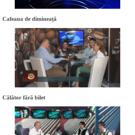
Cafeaua de dimineață
Călător fără bilet