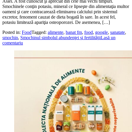
Asiei. A fost cunoscut şi apreciat din cele mai vechi timpuri.
Smochinele conţin potasiu, mineral ce lipseşte din alimentaţia multor
oameni şi care contracareazǎ eliminarea calciului prin sistemul
excretor, fenoment cauzat de dieta bogatǎ în sare. In acest fel,
potasiu limiteazǎ apariţia osteoporozei. De asemenea, […]
Posted in:
Food
Tagged:
alimente
,
banat fm
,
food
,
google
,
sanatate
,
smochin
,
Smochinul simbolul abundenţei şi fertilitǎţii
Lasă un
comentariu