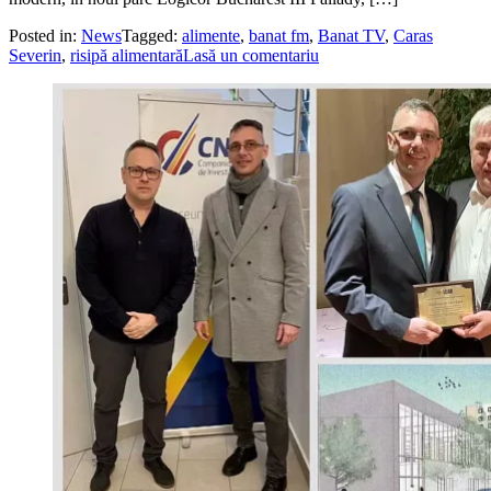
Posted in:
News
Tagged:
alimente
,
banat fm
,
Banat TV
,
Caras
Severin
,
risipă alimentară
Lasă un comentariu