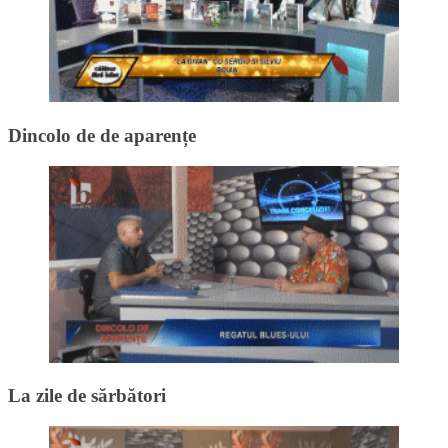
Dincolo de de aparențe
La zile de sărbători