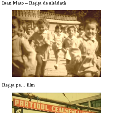
Ioan Mato – Reșița de altădată
Reșița pe… film