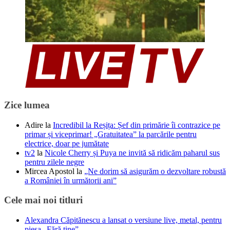
Zice lumea
Adire
la
Incredibil la Reșița: Șef din primărie îi contrazice pe
primar și viceprimar! „Gratuitatea” la parcările pentru
electrice, doar pe jumătate
tv2
la
Nicole Cherry și Puya ne invită să ridicăm paharul sus
pentru zilele negre
Mircea Apostol
la
„Ne dorim să asigurăm o dezvoltare robustă
a României în următorii ani”
Cele mai noi titluri
Alexandra Căpitănescu a lansat o versiune live, metal, pentru
piesa „Fără tine”