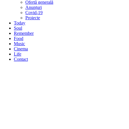
Ofertă generală
Anunțuri
Covid-19
Proiecte
Today
Soul
Remember
Food
Music
Cinema
Life
Contact