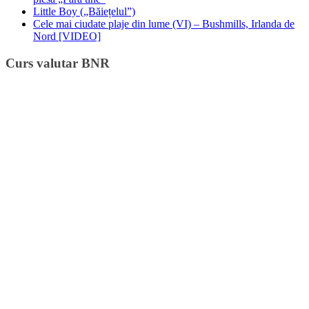
Little Boy („Băiețelul”)
Cele mai ciudate plaje din lume (VI) – Bushmills, Irlanda de
Nord [VIDEO]
Curs valutar BNR