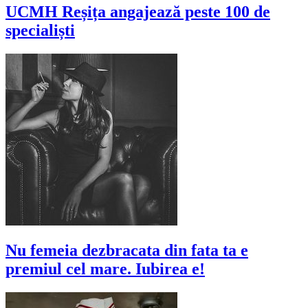
UCMH Reșița angajează peste 100 de
specialiști
Nu femeia dezbracata din fata ta e
premiul cel mare. Iubirea e!