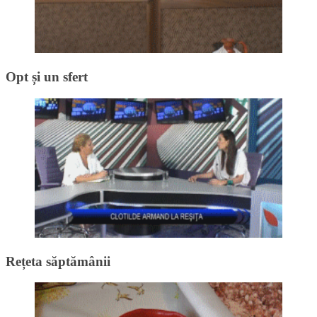
Opt și un sfert
Rețeta săptămânii