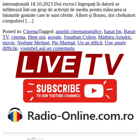
internațională 18.10.2023 Doi escroci îngropați în datorii se
infiltrează într-un grup de activiști de mediu pentru mâncarea și
băuturile gratuite care le sunt oferite. Albert și Bruno, doi cheltuitori
compulsivi […]
Posted in:
Cinema
Tagged:
aparitii cinematografice
,
banat fm
,
Banat
TV
,
cinema
,
filme noi
,
google
,
Jonathan Cohen
,
Mathieu Amalric
,
movie
,
Noémie Merlant
,
Pio Marmaï
,
Un an dificil
,
Une année
difficile
,
youtube
Lasă un comentariu