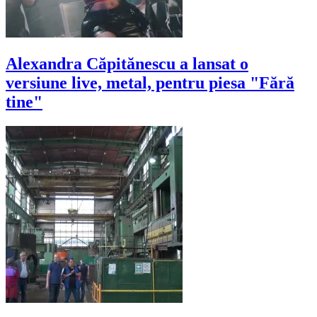
Alexandra Căpitănescu a lansat o
versiune live, metal, pentru piesa "Fără
tine"