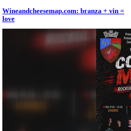
Wineandcheesemap.com: branza + vin =
love