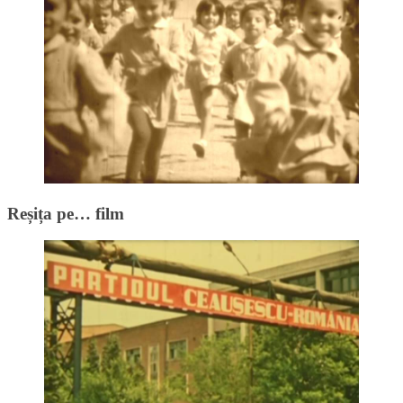
Reșița pe… film