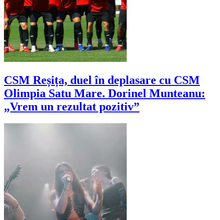
CSM Reșița, duel în deplasare cu CSM
Olimpia Satu Mare. Dorinel Munteanu:
„Vrem un rezultat pozitiv”