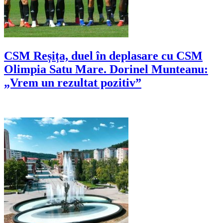
CSM Reșița, duel în deplasare cu CSM
Olimpia Satu Mare. Dorinel Munteanu:
„Vrem un rezultat pozitiv”