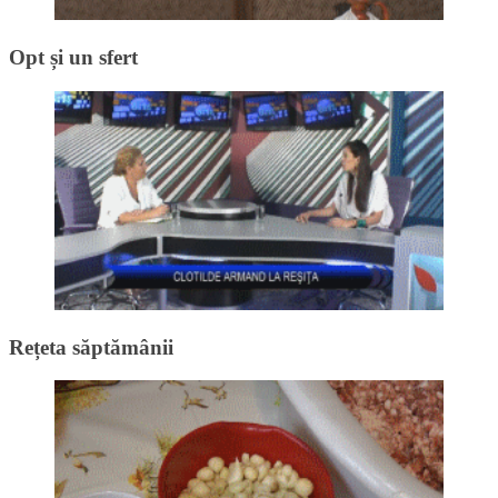
Opt și un sfert
Rețeta săptămânii