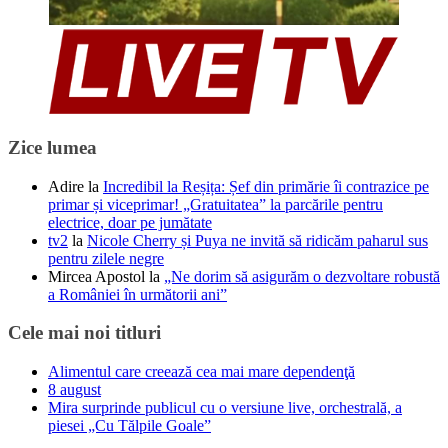
Zice lumea
Adire
la
Incredibil la Reșița: Șef din primărie îi contrazice pe
primar și viceprimar! „Gratuitatea” la parcările pentru
electrice, doar pe jumătate
tv2
la
Nicole Cherry și Puya ne invită să ridicăm paharul sus
pentru zilele negre
Mircea Apostol
la
„Ne dorim să asigurăm o dezvoltare robustă
a României în următorii ani”
Cele mai noi titluri
Alimentul care creează cea mai mare dependenţă
8 august
Mira surprinde publicul cu o versiune live, orchestrală, a
piesei „Cu Tălpile Goale”