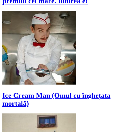
premiul cel mare. Iubirea e!
Ice Cream Man (Omul cu înghețata
mortală)