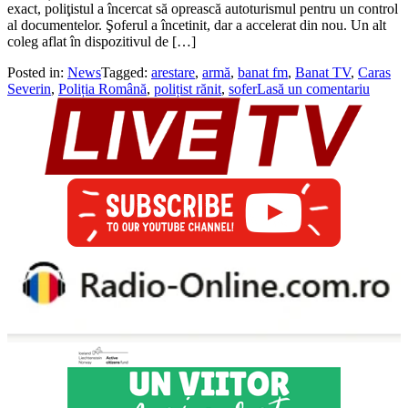
exact, poliţistul a încercat să oprească autoturismul pentru un control
al documentelor. Şoferul a încetinit, dar a accelerat din nou. Un alt
coleg aflat în dispozitivul de […]
Posted in:
News
Tagged:
arestare
,
armă
,
banat fm
,
Banat TV
,
Caras
Severin
,
Poliția Română
,
polițist rănit
,
sofer
Lasă un comentariu