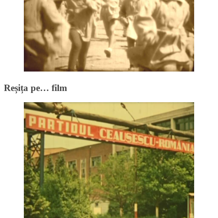
Reșița pe… film