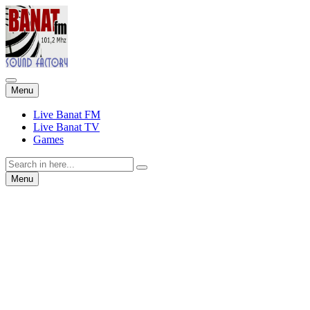
Skip
Menu
to
content
Live Banat FM
Live Banat TV
Games
Search
for:
Skip
Menu
to
content