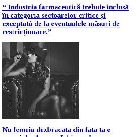
“ Industria farmaceutică trebuie inclusă
în categoria sectoarelor critice și
exceptată de la eventualele măsuri de
restricționare.”
Nu femeia dezbracata din fata ta e