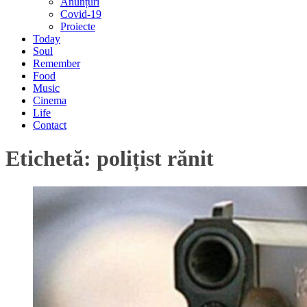
Anunțuri
Covid-19
Proiecte
Today
Soul
Remember
Food
Music
Cinema
Life
Contact
Etichetă:
polițist rănit