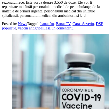
sezonului rece. Este vorba despre 3.550 de doze. Ele vor fi
repartizate mai întâi personalului medical de pe ambulanțe, de la
unitățile de primiri urgențe, personalului medical din unitațile
spitalicești, personalului medical din ambulatorii și […]
Posted in:
News
Tagged:
banat fm
,
Banat TV
,
Caras Severin
,
DSP
,
populatie
,
vaccin antigripal
Lasă un comentariu