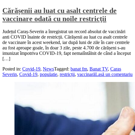
Cărășenii au luat cu asalt centrele de
vaccinare odată cu noile restricţii
Județul Caraș-Severin a înregistrat un record absolut de vaccinări
anti COVID înainte de restricții. Cărășenii au luat cu asalt centrele
de vaccinare în acest weekend, iar după luni de zile în care centrele
au fost aproape goale, în doar 3 zile, peste 4.700 de cărășeni s-au
imunizat împotriva COVID-19, fapt nemaiîntâlnit de când a început
[…]
Posted in:
Covid-19
,
News
Tagged:
banat fm
,
Banat TV
,
Caras
Severin
,
Covid-19
,
populatie
,
restricții
,
vaccinară
Lasă un comentariu