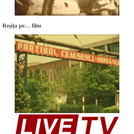
Reșița pe… film