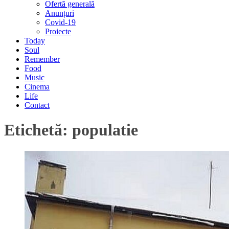
Ofertă generală
Anunțuri
Covid-19
Proiecte
Today
Soul
Remember
Food
Music
Cinema
Life
Contact
Etichetă:
populatie