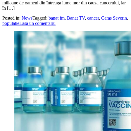
milioane de oameni din întreaga lume mor din cauza cancerului, iar
în […]
Posted in:
News
Tagged:
banat fm
,
Banat TV
,
cancer
,
Caras Severin
,
populatie
Lasă un comentariu