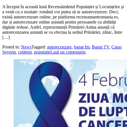
A început în această lună Recensământul Populației și Locuințelor și
a venit cu o noutate: românii vor putea să se autorecenzeze. Deci,
există autorecenzare online, pe platforma recensamantromania.ro,
dar și autorecenzare online asistată pentru persoanele cu abilități
digitale reduse. Astfel, reprezentanții Primăriei Anina anunță că
autorecenzarea asistată se va efectua la sediul Primăriei, zilnic, între
[…]
Posted in:
News
Tagged:
autorecenzare
,
banat fm
,
Banat TV
,
Caras
Severin
,
cetățeni
,
populatie
Lasă un comentariu