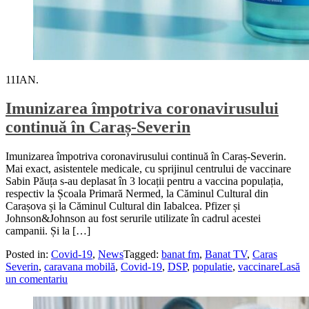
11
IAN.
Imunizarea împotriva coronavirusului
continuă în Caraș-Severin
Imunizarea împotriva coronavirusului continuă în Caraș-Severin.
Mai exact, asistentele medicale, cu sprijinul centrului de vaccinare
Sabin Păuța s-au deplasat în 3 locații pentru a vaccina populația,
respectiv la Școala Primară Nermed, la Căminul Cultural din
Carașova și la Căminul Cultural din Iabalcea. Pfizer și
Johnson&Johnson au fost serurile utilizate în cadrul acestei
campanii. Și la […]
Posted in:
Covid-19
,
News
Tagged:
banat fm
,
Banat TV
,
Caras
Severin
,
caravana mobilă
,
Covid-19
,
DSP
,
populatie
,
vaccinare
Lasă
un comentariu