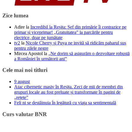
Zice lumea
Adire
la
Incredibil la Reșița: Șef din primărie îi contrazice pe
primar și viceprimar! „Gratuitatea” la parcările pentru
electrice, doar pe jumătate
tv2
la
Nicole Cherry și Puya ne invită să ridicăm paharul sus
pentru zilele negre
Mircea Apostol
la
„Ne dorim să asigurăm o dezvoltare robustă
a României în următorii ani”
Cele mai noi titluri
9 august
Atac cibernetic masiv în Reșița. Zeci de mii de membri din
grupuri locale au fost preluate și transformate în pagini de
„rețete”
Feli ni se destăinuia în legătură cu viața sa sentimentală
Curs valutar BNR