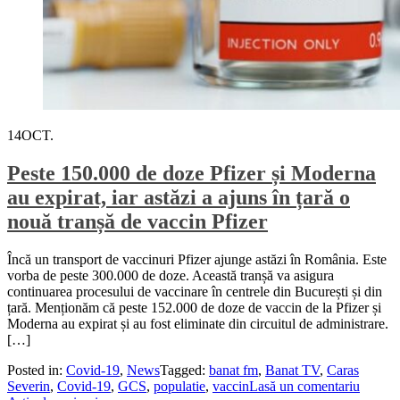
14
OCT.
Peste 150.000 de doze Pfizer și Moderna
au expirat, iar astăzi a ajuns în țară o
nouă tranșă de vaccin Pfizer
Încă un transport de vaccinuri Pfizer ajunge astăzi în România. Este
vorba de peste 300.000 de doze. Această tranșă va asigura
continuarea procesului de vaccinare în centrele din București și din
țară. Menționăm că peste 152.000 de doze de vaccin de la Pfizer și
Moderna au expirat și au fost eliminate din circuitul de administrare.
[…]
Posted in:
Covid-19
,
News
Tagged:
banat fm
,
Banat TV
,
Caras
Severin
,
Covid-19
,
GCS
,
populatie
,
vaccin
Lasă un comentariu