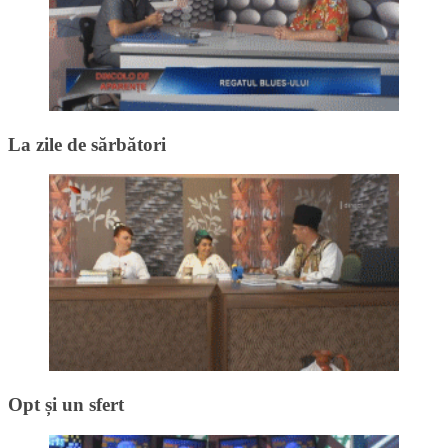
La zile de sărbători
Opt și un sfert