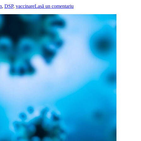
n
,
DSP
,
vaccinare
Lasă un comentariu