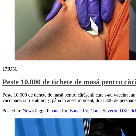
17
IUN.
Peste 10.000 de tichete de masă pentru cără
Peste 10.000 de tichete de masă pentru cărășenii care s-au vaccinat an
vaccinare, iar de atunci și până în acest moment, doar 300 de persoane 
Posted in:
News
Tagged:
banat fm
,
Banat TV
,
Caras Severin
,
DSP
,
tic