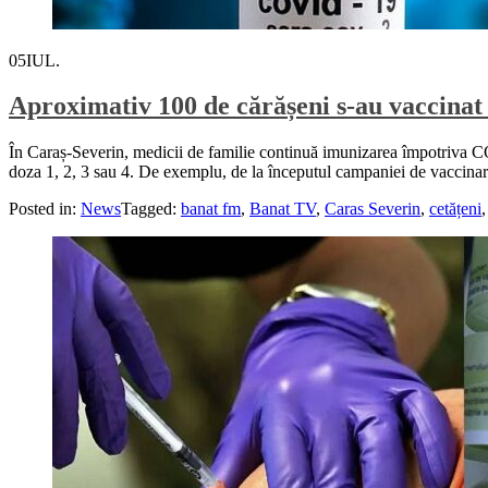
05
IUL.
Aproximativ 100 de cărășeni s-au vaccinat 
În Caraș-Severin, medicii de familie continuă imunizarea împotriva COV
doza 1, 2, 3 sau 4. De exemplu, de la începutul campaniei de vaccinar
Posted in:
News
Tagged:
banat fm
,
Banat TV
,
Caras Severin
,
cetățeni