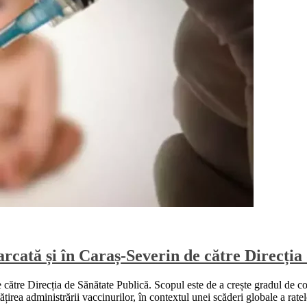
cată și în Caraș-Severin de către Direcția
tre Direcția de Sănătate Publică. Scopul este de a crește gradul de conș
țirea administrării vaccinurilor, în contextul unei scăderi globale a rat