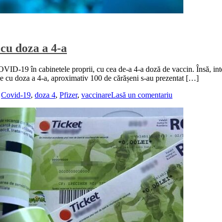
cu doza a 4-a
ID-19 în cabinetele proprii, cu cea de-a 4-a doză de vaccin. Însă, inter
e cu doza a 4-a, aproximativ 100 de cărășeni s-au prezentat […]
,
Covid-19
,
doza 4
,
Pfizer
,
vaccinare
Lasă un comentariu