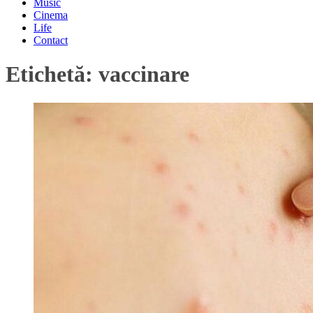
Music
Cinema
Life
Contact
Etichetă:
vaccinare