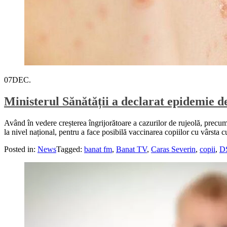
07
DEC.
Ministerul Sănătății a declarat epidemie 
Având în vedere creșterea îngrijorătoare a cazurilor de rujeolă, precum ș
la nivel național, pentru a face posibilă vaccinarea copiilor cu vârsta 
Posted in:
News
Tagged:
banat fm
,
Banat TV
,
Caras Severin
,
copii
,
D