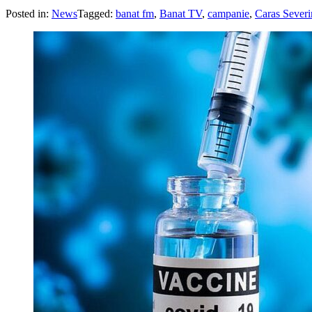
Posted in:
News
Tagged:
banat fm
,
Banat TV
,
campanie
,
Caras Severi