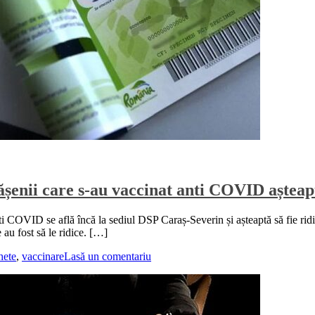
șenii care s-au vaccinat anti COVID așteapt
ti COVID se află încă la sediul DSP Caraș-Severin și așteaptă să fie rid
au fost să le ridice. […]
hete
,
vaccinare
Lasă un comentariu