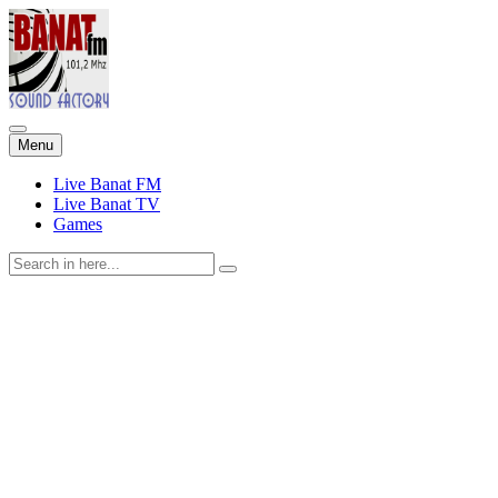
Skip
Menu
to
content
Live Banat FM
Live Banat TV
Games
Search
for: