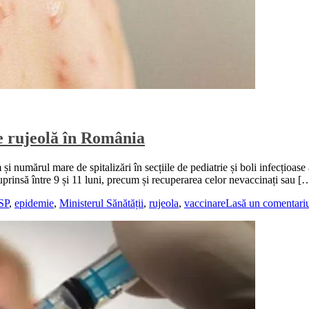
de rujeolă în România
i numărul mare de spitalizări în secțiile de pediatrie și boli infecțioase 
cuprinsă între 9 și 11 luni, precum și recuperarea celor nevaccinați sau [
SP
,
epidemie
,
Ministerul Sănătății
,
rujeola
,
vaccinare
Lasă un comentari