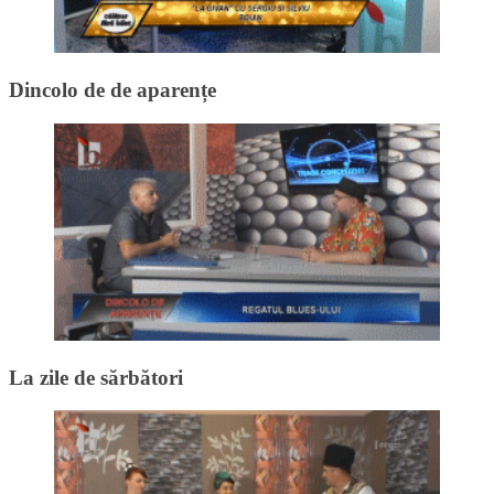
Dincolo de de aparențe
La zile de sărbători