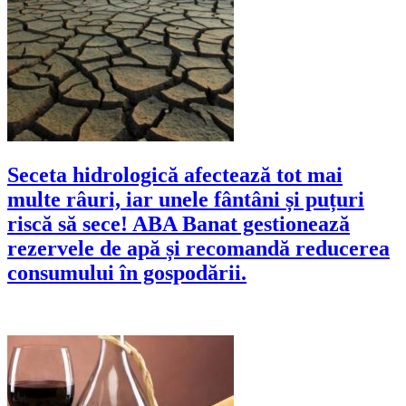
Seceta hidrologică afectează tot mai
multe râuri, iar unele fântâni și puțuri
riscă să sece! ABA Banat gestionează
rezervele de apă și recomandă reducerea
consumului în gospodării.