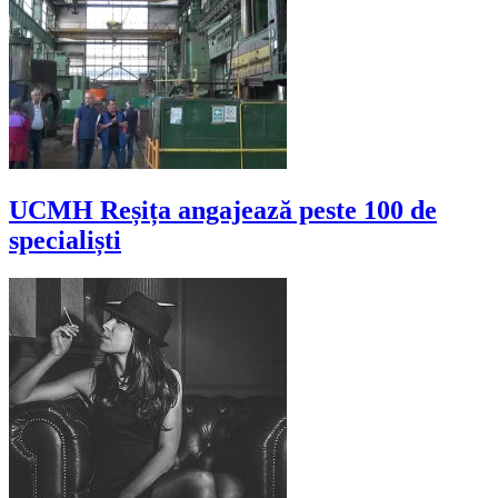
UCMH Reșița angajează peste 100 de
specialiști