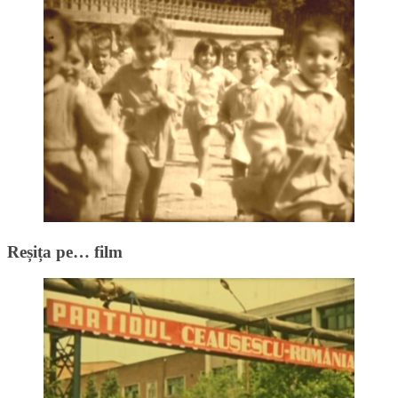
Reșița pe… film