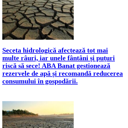
Seceta hidrologică afectează tot mai
multe râuri, iar unele fântâni și puțuri
riscă să sece! ABA Banat gestionează
rezervele de apă și recomandă reducerea
consumului în gospodării.