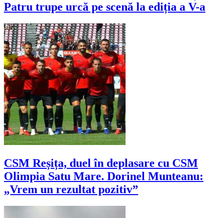
Patru trupe urcă pe scenă la ediția a V-a
CSM Reșița, duel în deplasare cu CSM
Olimpia Satu Mare. Dorinel Munteanu:
„Vrem un rezultat pozitiv”