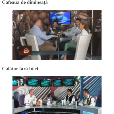
Cafeaua de dimineață
Călător fără bilet