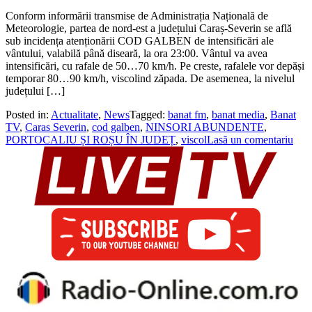
Conform informării transmise de Administrația Națională de
Meteorologie, partea de nord-est a județului Caraș-Severin se află
sub incidența atenționării COD GALBEN de intensificări ale
vântului, valabilă până diseară, la ora 23:00. Vântul va avea
intensificări, cu rafale de 50…70 km/h. Pe creste, rafalele vor depăși
temporar 80…90 km/h, viscolind zăpada. De asemenea, la nivelul
județului […]
Posted in:
Actualitate
,
News
Tagged:
banat fm
,
banat media
,
Banat
TV
,
Caras Severin
,
cod galben
,
NINSORI ABUNDENTE
,
PORTOCALIU ȘI ROȘU ÎN JUDEȚ
,
viscol
Lasă un comentariu