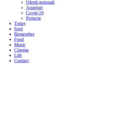
Ofertă generală
Anunțuri
Covid-19
Proiecte
Today
Soul
Remember
Food
Music
Cinema
Life
Contact