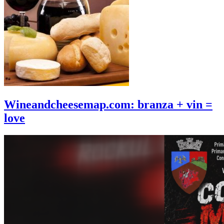
Wineandcheesemap.com: branza + vin =
love