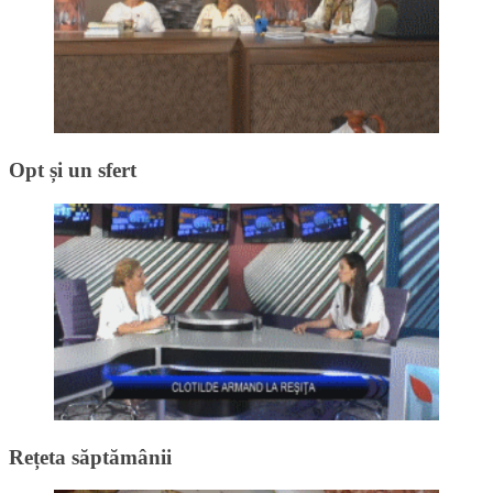
Opt și un sfert
Rețeta săptămânii