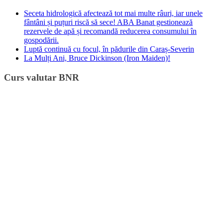
Seceta hidrologică afectează tot mai multe râuri, iar unele
fântâni și puțuri riscă să sece! ABA Banat gestionează
rezervele de apă și recomandă reducerea consumului în
gospodării.
Luptă continuă cu focul, în pădurile din Caraș-Severin
La Mulți Ani, Bruce Dickinson (Iron Maiden)!
Curs valutar BNR