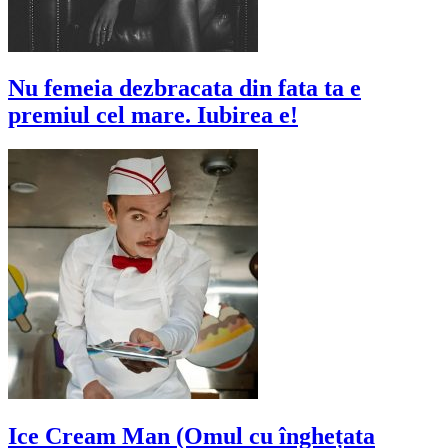
Nu femeia dezbracata din fata ta e
premiul cel mare. Iubirea e!
Ice Cream Man (Omul cu înghețata