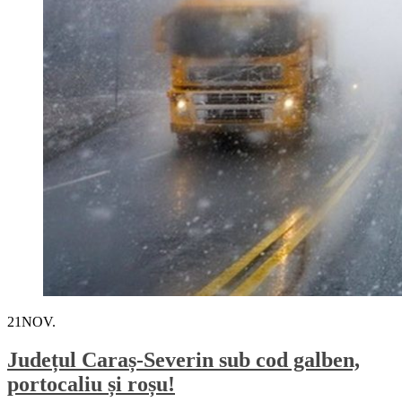
21
NOV.
Județul Caraș-Severin sub cod galben,
portocaliu și roșu!