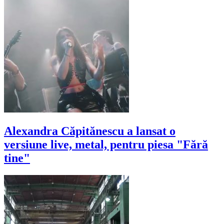
Alexandra Căpitănescu a lansat o
versiune live, metal, pentru piesa "Fără
tine"