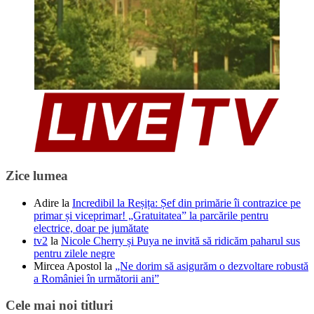
Zice lumea
Adire
la
Incredibil la Reșița: Șef din primărie îi contrazice pe
primar și viceprimar! „Gratuitatea” la parcările pentru
electrice, doar pe jumătate
tv2
la
Nicole Cherry și Puya ne invită să ridicăm paharul sus
pentru zilele negre
Mircea Apostol
la
„Ne dorim să asigurăm o dezvoltare robustă
a României în următorii ani”
Cele mai noi titluri