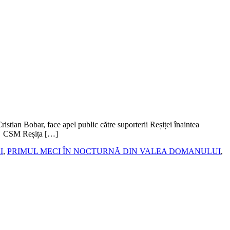
tian Bobar, face apel public către suporterii Reșiței înaintea
f!” CSM Reșița […]
I
,
PRIMUL MECI ÎN NOCTURNĂ DIN VALEA DOMANULUI
,