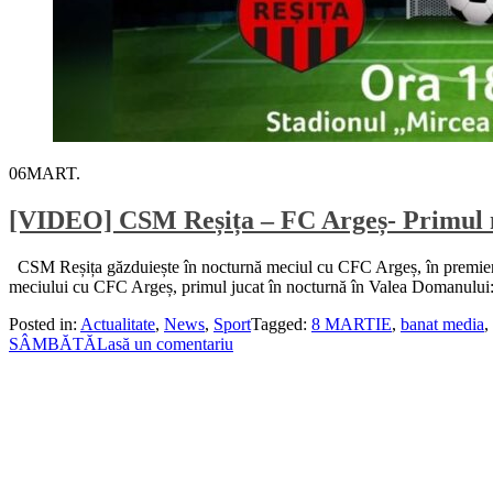
06
MART.
[VIDEO] CSM Reșița – FC Argeș- Primul m
CSM Reșița găzduiește în nocturnă meciul cu CFC Argeș, în premieră pe
meciului cu CFC Argeș, primul jucat în nocturnă în Valea Domanului: ”
Posted in:
Actualitate
,
News
,
Sport
Tagged:
8 MARTIE
,
banat media
,
SÂMBĂTĂ
Lasă un comentariu