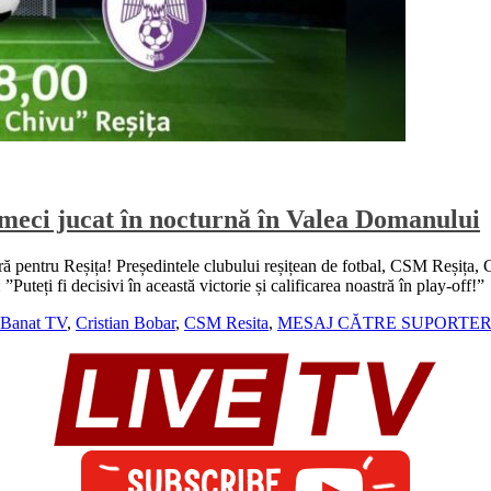
eci jucat în nocturnă în Valea Domanului
ntru Reșița! Președintele clubului reșițean de fotbal, CSM Reșița, Cris
Puteți fi decisivi în această victorie și calificarea noastră în play-of
Banat TV
,
Cristian Bobar
,
CSM Resita
,
MESAJ CĂTRE SUPORTER