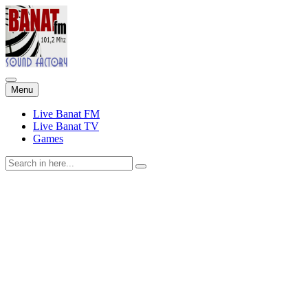
Skip
Menu
to
content
Live Banat FM
Live Banat TV
Games
Search
for: