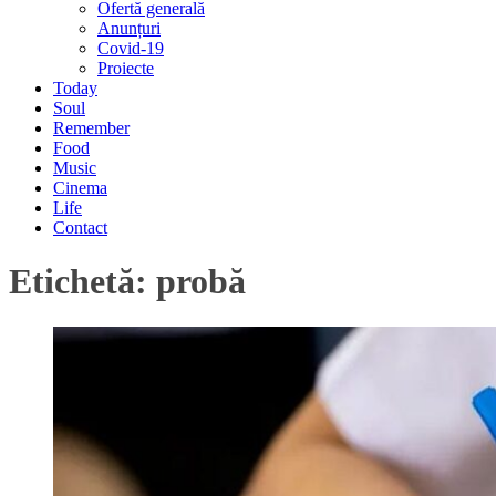
Ofertă generală
Anunțuri
Covid-19
Proiecte
Today
Soul
Remember
Food
Music
Cinema
Life
Contact
Etichetă:
probă