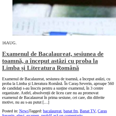
16
AUG.
Examenul de Bacalaureat, sesiunea de
toamnă, a început astăzi cu proba la
Limba și Literatura Română
Examenul de Bacalaureat, sesiunea de toamnă, a început astăzi, cu
proba la Limba și Literatura Română. În Caraș-Severin, aproape 560
de candidați s-au înscris pentru a susține examenul, în 3 centre
organizate. Astfel, absolvenții de liceu care nu au promovat
examenul de Bacalaureat în prima sesiune, cei care, din diferite
motive, nu au s-au putut […]
Posted in:
News
Tagged:
bacalaureat
,
banat fm
,
Banat TV
,
Caras
Severin
,
elevi
,
examen
,
probă
Lasă un comentariu