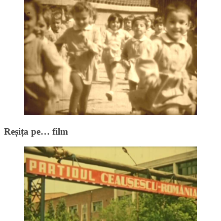
Reșița pe… film