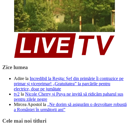
Zice lumea
Adire
la
Incredibil la Reșița: Șef din primărie îi contrazice pe
primar și viceprimar! „Gratuitatea” la parcările pentru
electrice, doar pe jumătate
tv2
la
Nicole Cherry și Puya ne invită să ridicăm paharul sus
pentru zilele negre
Mircea Apostol
la
„Ne dorim să asigurăm o dezvoltare robustă
a României în următorii ani”
Cele mai noi titluri