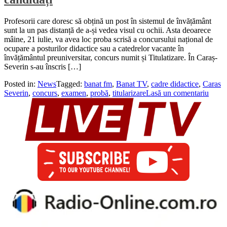
Profesorii care doresc să obțină un post în sistemul de învățământ
sunt la un pas distanță de a-și vedea visul cu ochii. Asta deoarece
mâine, 21 iulie, va avea loc proba scrisă a concursului național de
ocupare a posturilor didactice sau a catedrelor vacante în
învățământul preuniversitar, concurs numit și Titulatizare. În Caraș-
Severin s-au înscris […]
Posted in:
News
Tagged:
banat fm
,
Banat TV
,
cadre didactice
,
Caras
Severin
,
concurs
,
examen
,
probă
,
titularizare
Lasă un comentariu