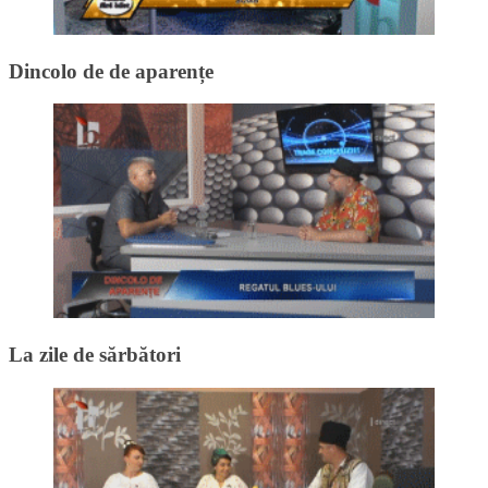
Dincolo de de aparențe
La zile de sărbători