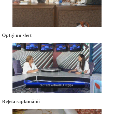
Opt și un sfert
Rețeta săptămânii