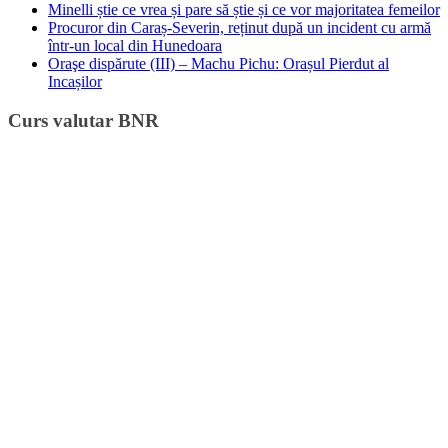
Minelli știe ce vrea și pare să știe și ce vor majoritatea femeilor
Procuror din Caraș-Severin, reținut după un incident cu armă
într-un local din Hunedoara
Oraşe dispărute (III) – Machu Pichu: Orașul Pierdut al
Incașilor
Curs valutar BNR