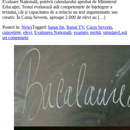
Evaluare Națională, potrivit calendarului aprobat de Ministerul
Educaţiei. Testul evaluează atât competențele de înțelegere a
textului, cât și capacitatea de a redacta un text argumentativ sau
creativ. În Caraș-Severin, aproape 2.000 de elevi au […]
Posted in:
News
Tagged:
banat fm
,
Banat TV
,
Caras Severin
,
cunoștințe
,
elevi
,
Evaluarea Națională
,
examen
,
probă
,
simulare
Lasă
un comentariu