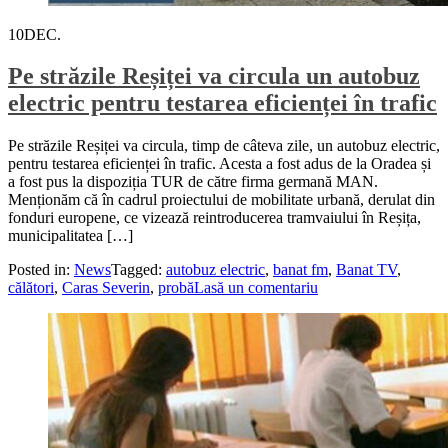
10
DEC.
Pe străzile Reșiței va circula un autobuz
electric pentru testarea eficienței în trafic
Pe străzile Reșiței va circula, timp de câteva zile, un autobuz electric,
pentru testarea eficienței în trafic. Acesta a fost adus de la Oradea și
a fost pus la dispoziția TUR de către firma germană MAN.
Menționăm că în cadrul proiectului de mobilitate urbană, derulat din
fonduri europene, ce vizează reintroducerea tramvaiului în Reșița,
municipalitatea […]
Posted in:
News
Tagged:
autobuz electric
,
banat fm
,
Banat TV
,
călători
,
Caras Severin
,
probă
Lasă un comentariu