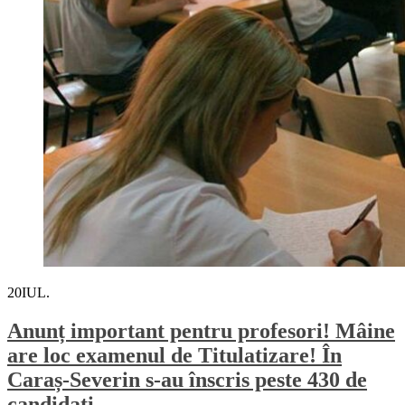
20
IUL.
Anunț important pentru profesori! Mâine
are loc examenul de Titulatizare! În
Caraș-Severin s-au înscris peste 430 de
candidați