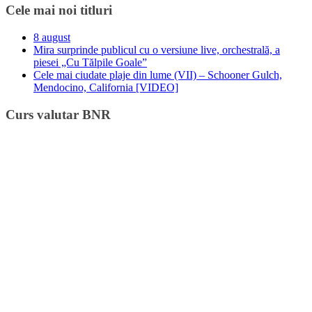
Cele mai noi titluri
8 august
Mira surprinde publicul cu o versiune live, orchestrală, a
piesei „Cu Tălpile Goale”
Cele mai ciudate plaje din lume (VII) – Schooner Gulch,
Mendocino, California [VIDEO]
Curs valutar BNR