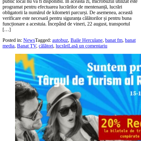
public local nu va fi disponibil. În această zi, microbuzul utilizat este
programat pentru efectuarea lucrărilor de mentenanță, lucrări
obligatorii la numărul de kilometri parcurși. De asemenea, această
verificare este necesară pentru siguranța călătorilor și pentru buna
funcționare a acestuia. Începând de vineri, 22 august, transportul
[…]
Posted in:
News
Tagged:
autobuz
,
Baile Herculane
,
banat fm
,
banat
media
,
Banat TV
,
călători
,
lucrări
Lasă un comentariu