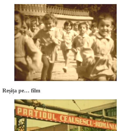
Reșița pe… film