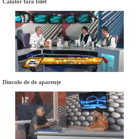
Călător fără bilet
Dincolo de de aparențe