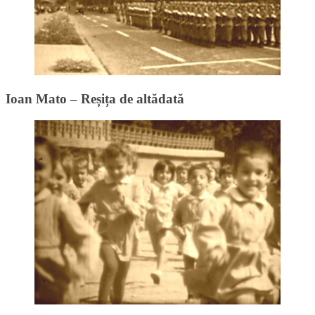
Ioan Mato – Reșița de altădată