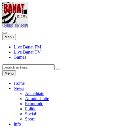
Skip
Menu
to
content
Live Banat FM
Live Banat TV
Games
Search
for:
Skip
Menu
to
content
Home
News
Actualitate
Administratie
Economic
Politic
Social
Sport
Info