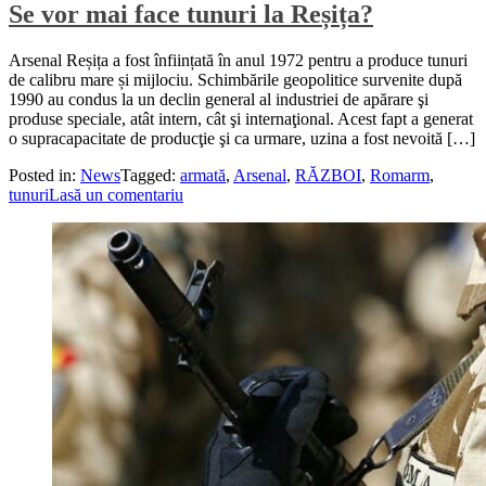
Se vor mai face tunuri la Reșița?
Arsenal Reșița a fost înființată în anul 1972 pentru a produce tunuri
de calibru mare și mijlociu. Schimbările geopolitice survenite după
1990 au condus la un declin general al industriei de apărare şi
produse speciale, atât intern, cât şi internaţional. Acest fapt a generat
o supracapacitate de producţie şi ca urmare, uzina a fost nevoită […]
Posted in:
News
Tagged:
armată
,
Arsenal
,
RĂZBOI
,
Romarm
,
tunuri
Lasă un comentariu