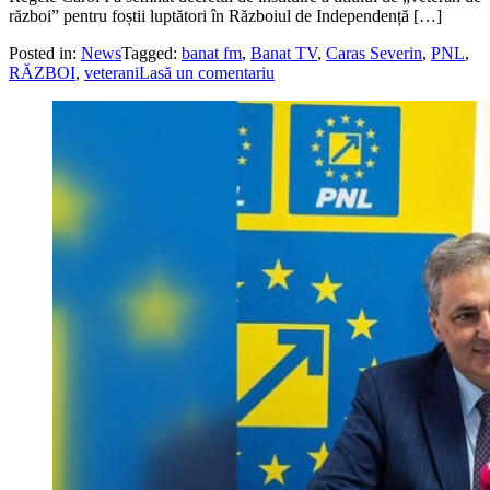
război” pentru foștii luptători în Războiul de Independență […]
Posted in:
News
Tagged:
banat fm
,
Banat TV
,
Caras Severin
,
PNL
,
RĂZBOI
,
veterani
Lasă un comentariu