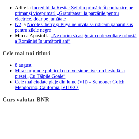
Adire
la
Incredibil la Reșița: Șef din primărie îi contrazice pe
primar și viceprimar! „Gratuitatea” la parcările pentru
electrice, doar pe jumătate
tv2
la
Nicole Cherry și Puya ne invită să ridicăm paharul sus
pentru zilele negre
Mircea Apostol
la
„Ne dorim să asigurăm o dezvoltare robustă
a României în următorii ani”
Cele mai noi titluri
8 august
Mira surprinde publicul cu o versiune live, orchestrală, a
piesei „Cu Tălpile Goale”
Cele mai ciudate plaje din lume (VII) – Schooner Gulch,
Mendocino, California [VIDEO]
Curs valutar BNR