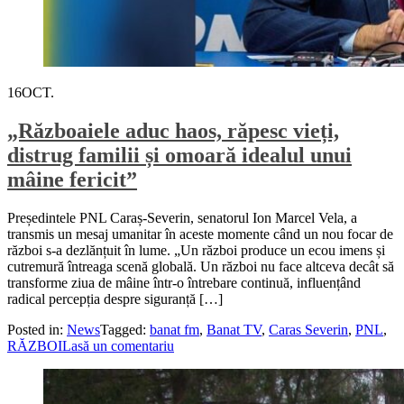
16
OCT.
„Războaiele aduc haos, răpesc vieți,
distrug familii și omoară idealul unui
mâine fericit”
Președintele PNL Caraș-Severin, senatorul Ion Marcel Vela, a
transmis un mesaj umanitar în aceste momente când un nou focar de
război s-a dezlănțuit în lume. „Un război produce un ecou imens și
cutremură întreaga scenă globală. Un război nu face altceva decât să
transforme ziua de mâine într-o întrebare continuă, influențând
radical percepția despre siguranță […]
Posted in:
News
Tagged:
banat fm
,
Banat TV
,
Caras Severin
,
PNL
,
RĂZBOI
Lasă un comentariu