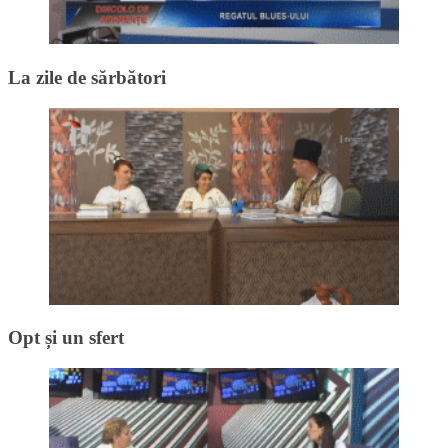
La zile de sărbători
Opt și un sfert