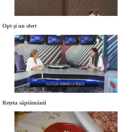
Opt și un sfert
Rețeta săptămânii