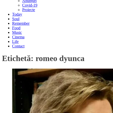
Anunțuri
Covid-19
Proiecte
Today
Soul
Remember
Food
Music
Cinema
Life
Contact
Etichetă:
romeo dyunca