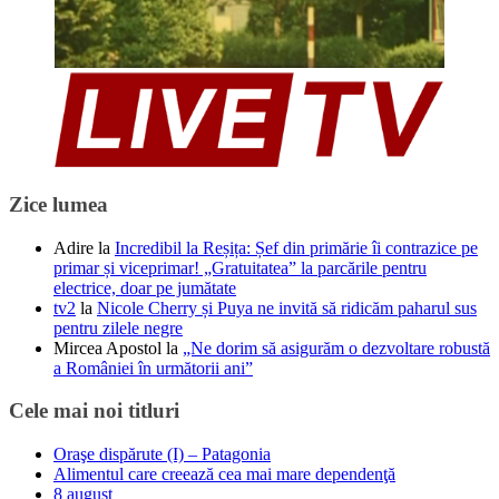
Zice lumea
Adire
la
Incredibil la Reșița: Șef din primărie îi contrazice pe
primar și viceprimar! „Gratuitatea” la parcările pentru
electrice, doar pe jumătate
tv2
la
Nicole Cherry și Puya ne invită să ridicăm paharul sus
pentru zilele negre
Mircea Apostol
la
„Ne dorim să asigurăm o dezvoltare robustă
a României în următorii ani”
Cele mai noi titluri
Oraşe dispărute (I) – Patagonia
Alimentul care creează cea mai mare dependenţă
8 august