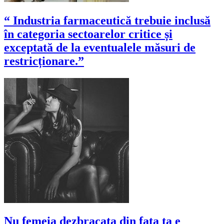
“ Industria farmaceutică trebuie inclusă
în categoria sectoarelor critice și
exceptată de la eventualele măsuri de
restricționare.”
Nu femeia dezbracata din fata ta e