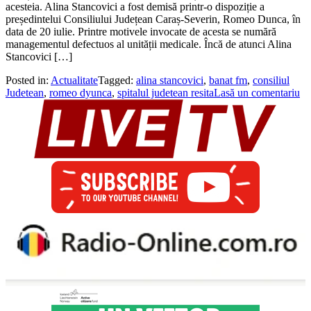
acesteia. Alina Stancovici a fost demisă printr-o dispoziție a
președintelui Consiliului Județean Caraș-Severin, Romeo Dunca, în
data de 20 iulie. Printre motivele invocate de acesta se numără
managementul defectuos al unității medicale. Încă de atunci Alina
Stancovici […]
Posted in:
Actualitate
Tagged:
alina stancovici
,
banat fm
,
consiliul
Judetean
,
romeo dyunca
,
spitalul judetean resita
Lasă un comentariu