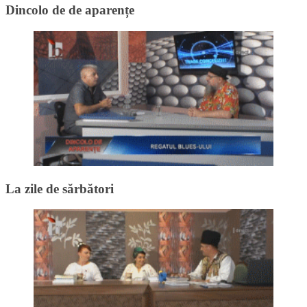
Dincolo de de aparențe
La zile de sărbători