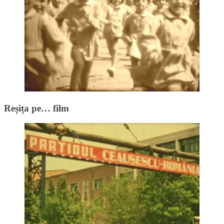
Reșița pe… film