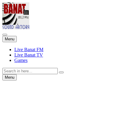
Skip
Menu
to
content
Live Banat FM
Live Banat TV
Games
Search
for:
Skip
Menu
to
content