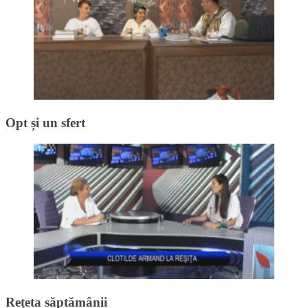
Opt și un sfert
Rețeta săptămânii