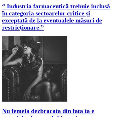
“ Industria farmaceutică trebuie inclusă
în categoria sectoarelor critice și
exceptată de la eventualele măsuri de
restricționare.”
Nu femeia dezbracata din fata ta e