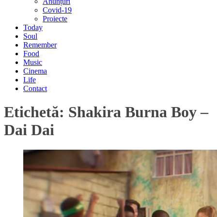
Anunțuri
Covid-19
Proiecte
Today
Soul
Remember
Food
Music
Cinema
Life
Contact
Etichetă:
Shakira Burna Boy –
Dai Dai