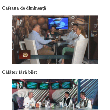
Cafeaua de dimineață
Călător fără bilet