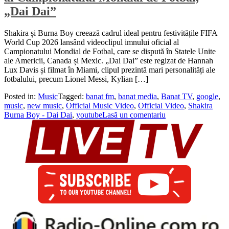
„Dai Dai”
Shakira și Burna Boy creează cadrul ideal pentru festivitățile FIFA
World Cup 2026 lansând videoclipul imnului oficial al
Campionatului Mondial de Fotbal, care se dispută în Statele Unite
ale Americii, Canada și Mexic. „Dai Dai” este regizat de Hannah
Lux Davis și filmat în Miami, clipul prezintă mari personalități ale
fotbalului, precum Lionel Messi, Kylian […]
Posted in:
Music
Tagged:
banat fm
,
banat media
,
Banat TV
,
google
,
music
,
new music
,
Official Music Video
,
Official Video
,
Shakira
Burna Boy - Dai Dai
,
youtube
Lasă un comentariu