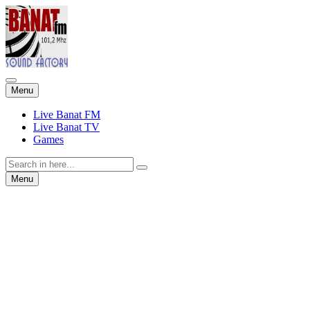
Skip
Menu
to
content
Live Banat FM
Live Banat TV
Games
Search
for:
Skip
Menu
to
content