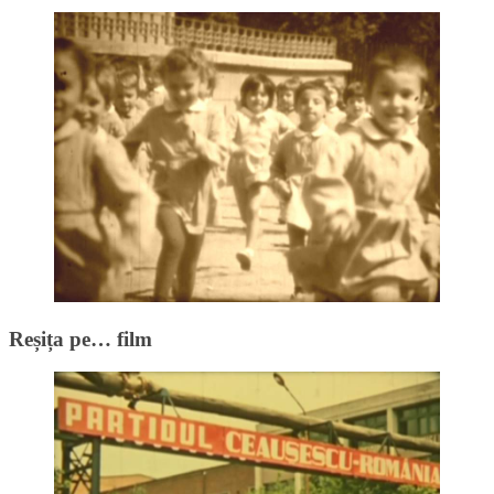
Reșița pe… film