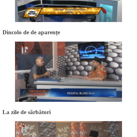
Dincolo de de aparențe
La zile de sărbători