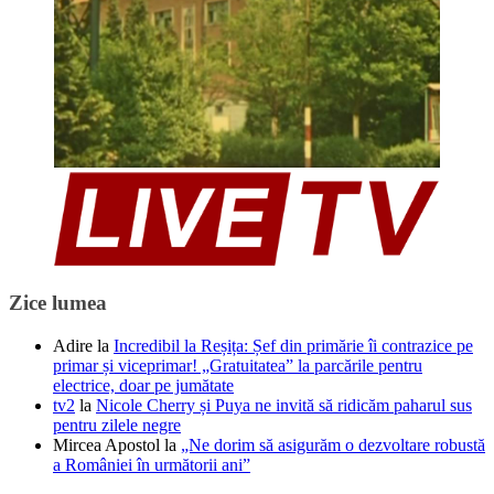
Zice lumea
Adire
la
Incredibil la Reșița: Șef din primărie îi contrazice pe
primar și viceprimar! „Gratuitatea” la parcările pentru
electrice, doar pe jumătate
tv2
la
Nicole Cherry și Puya ne invită să ridicăm paharul sus
pentru zilele negre
Mircea Apostol
la
„Ne dorim să asigurăm o dezvoltare robustă
a României în următorii ani”