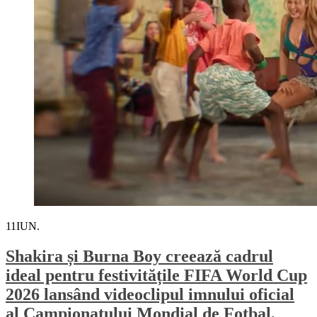
11
IUN.
Shakira și Burna Boy creează cadrul
ideal pentru festivitățile FIFA World Cup
2026 lansând videoclipul imnului oficial
al Campionatului Mondial de Fotbal,