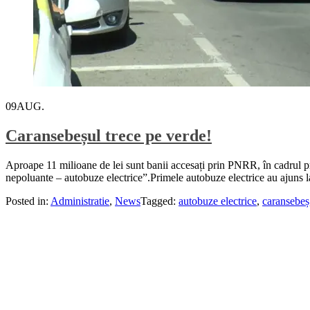
09
AUG.
Caransebeșul trece pe verde!
Aproape 11 milioane de lei sunt banii accesați prin PNRR, în cadrul pro
nepoluante – autobuze electrice”.Primele autobuze electrice au ajuns l
Posted in:
Administratie
,
News
Tagged:
autobuze electrice
,
caransebeș