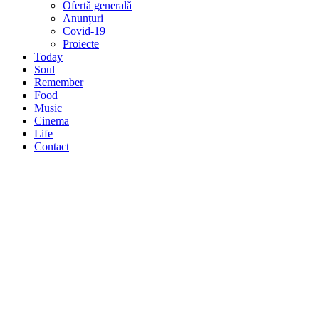
Ofertă generală
Anunțuri
Covid-19
Proiecte
Today
Soul
Remember
Food
Music
Cinema
Life
Contact