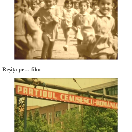
Reșița pe… film