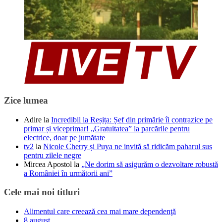
Zice lumea
Adire
la
Incredibil la Reșița: Șef din primărie îi contrazice pe
primar și viceprimar! „Gratuitatea” la parcările pentru
electrice, doar pe jumătate
tv2
la
Nicole Cherry și Puya ne invită să ridicăm paharul sus
pentru zilele negre
Mircea Apostol
la
„Ne dorim să asigurăm o dezvoltare robustă
a României în următorii ani”
Cele mai noi titluri
Alimentul care creează cea mai mare dependenţă
8 august