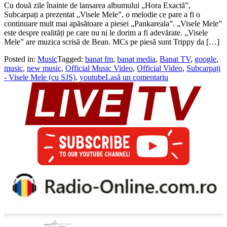
Cu două zile înainte de lansarea albumului „Hora Exactă”,
Subcarpați a prezentat „Visele Mele”, o melodie ce pare a fi o
continuare mult mai apăsătoare a piesei „Pankareala”. „Visele Mele”
este despre realități pe care nu ni le dorim a fi adevărate. „Visele
Mele” are muzica scrisă de Bean. MCs pe piesă sunt Trippy da […]
Posted in:
Music
Tagged:
banat fm
,
banat media
,
Banat TV
,
google
,
music
,
new music
,
Official Music Video
,
Official Video
,
Subcarpați
- Visele Mele (cu SJS)
,
youtube
Lasă un comentariu