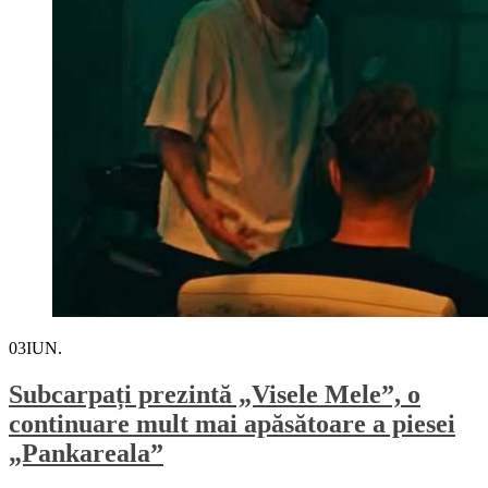
03
IUN.
Subcarpați prezintă „Visele Mele”, o
continuare mult mai apăsătoare a piesei
„Pankareala”