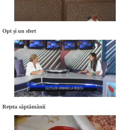
Opt și un sfert
Rețeta săptămânii