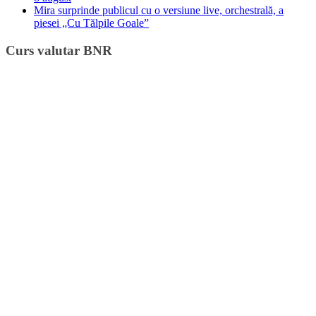
Mira surprinde publicul cu o versiune live, orchestrală, a
piesei „Cu Tălpile Goale”
Curs valutar BNR