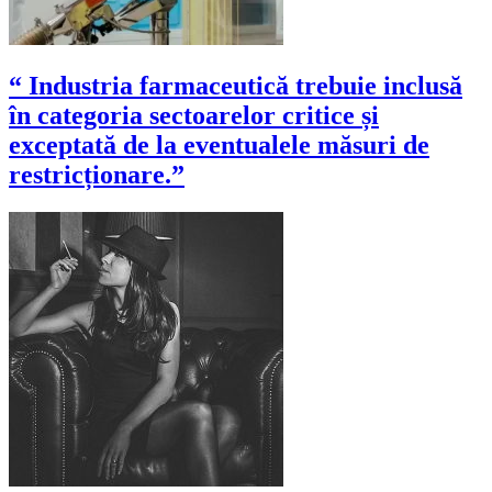
“ Industria farmaceutică trebuie inclusă
în categoria sectoarelor critice și
exceptată de la eventualele măsuri de
restricționare.”