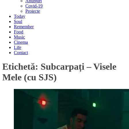
Anunțuri
Covid-19
Proiecte
Today
Soul
Remember
Food
Music
Cinema
Life
Contact
Etichetă:
Subcarpați – Visele
Mele (cu SJS)