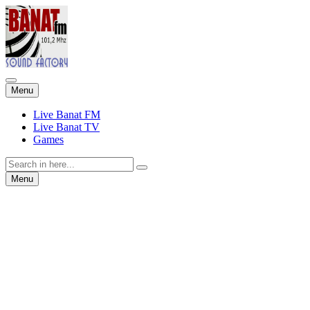
Skip
Menu
to
content
Live Banat FM
Live Banat TV
Games
Search
for:
Skip
Menu
to
content