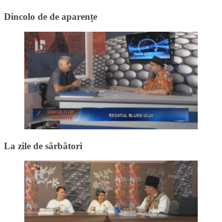
Dincolo de de aparențe
La zile de sărbători