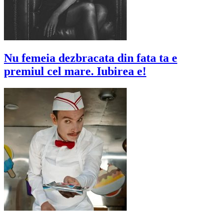
Nu femeia dezbracata din fata ta e
premiul cel mare. Iubirea e!