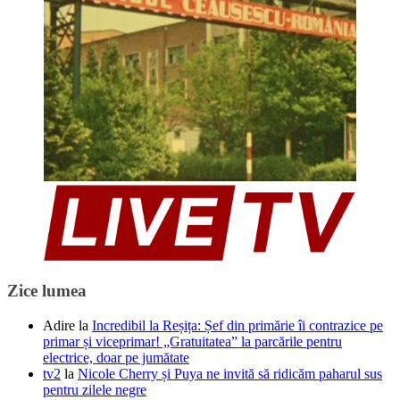
Zice lumea
Adire
la
Incredibil la Reșița: Șef din primărie îi contrazice pe
primar și viceprimar! „Gratuitatea” la parcările pentru
electrice, doar pe jumătate
tv2
la
Nicole Cherry și Puya ne invită să ridicăm paharul sus
pentru zilele negre