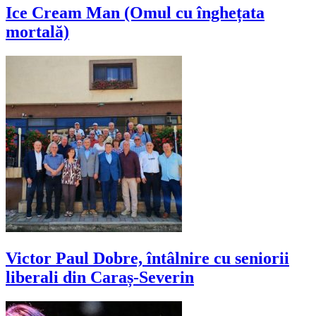
Ice Cream Man (Omul cu înghețata
mortală)
Victor Paul Dobre, întâlnire cu seniorii
liberali din Caraș-Severin