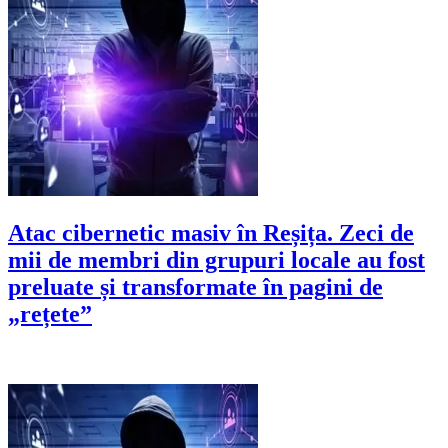
Atac cibernetic masiv în Reșița. Zeci de
mii de membri din grupuri locale au fost
preluate și transformate în pagini de
„rețete”