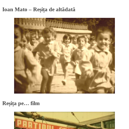
Ioan Mato – Reșița de altădată
Reșița pe… film