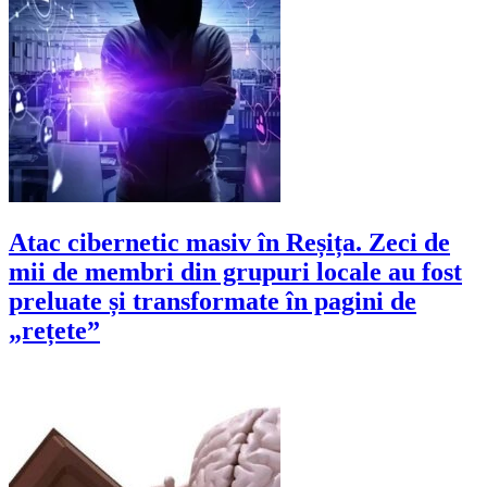
Atac cibernetic masiv în Reșița. Zeci de
mii de membri din grupuri locale au fost
preluate și transformate în pagini de
„rețete”