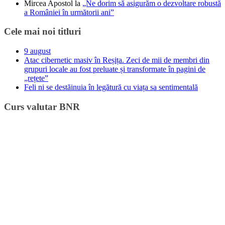
Mircea Apostol
la
„Ne dorim să asigurăm o dezvoltare robustă
a României în următorii ani”
Cele mai noi titluri
9 august
Atac cibernetic masiv în Reșița. Zeci de mii de membri din
grupuri locale au fost preluate și transformate în pagini de
„rețete”
Feli ni se destăinuia în legătură cu viața sa sentimentală
Curs valutar BNR