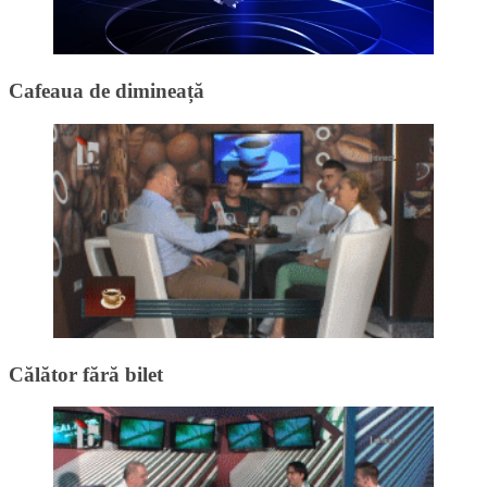
Cafeaua de dimineață
Călător fără bilet