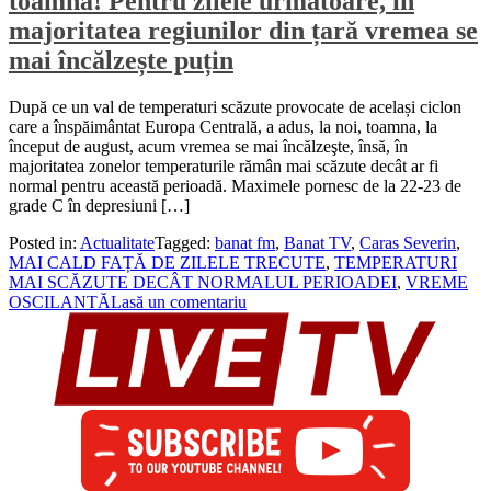
toamnă! Pentru zilele următoare, în
majoritatea regiunilor din țară vremea se
mai încălzește puțin
După ce un val de temperaturi scăzute provocate de același ciclon
care a înspăimântat Europa Centrală, a adus, la noi, toamna, la
început de august, acum vremea se mai încălzeşte, însă, în
majoritatea zonelor temperaturile rămân mai scăzute decât ar fi
normal pentru această perioadă. Maximele pornesc de la 22-23 de
grade C în depresiuni […]
Posted in:
Actualitate
Tagged:
banat fm
,
Banat TV
,
Caras Severin
,
MAI CALD FAȚĂ DE ZILELE TRECUTE
,
TEMPERATURI
MAI SCĂZUTE DECÂT NORMALUL PERIOADEI
,
VREME
OSCILANTĂ
Lasă un comentariu