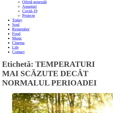
Ofertă generală
Anunțuri
Covid-19
Proiecte
Today
Soul
Remember
Food
Music
Cinema
Life
Contact
Etichetă:
TEMPERATURI
MAI SCĂZUTE DECÂT
NORMALUL PERIOADEI