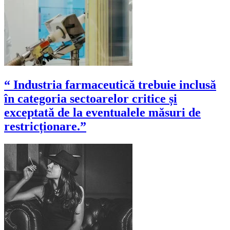
“ Industria farmaceutică trebuie inclusă
în categoria sectoarelor critice și
exceptată de la eventualele măsuri de
restricționare.”