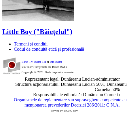
Little Boy ("Băiețelul")
Termeni şi condiţii
Codul de conduită etică şi profesională
Banat TV
,
Banat FM
și
Info Banat
sunt mărci înregistrate ale Banat Media
Copyright © 2023. Toate drepturile rezervate.
Reprezentant legal: Dunăreanu Lucian-administrator
Structura acționariatului: Dunăreanu Lucian 50%, Dunăreanu
Cornelia 50%
Responsabilitate editorială: Dunăreanu Cornelia
Organismele de reglementare sau supraveghere competente cu
menționarea prevederilor Deciziei 286/2011: C.N.A.
onWeb by
SiGNO serv
Scroll