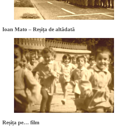
Ioan Mato – Reșița de altădată
Reșița pe… film