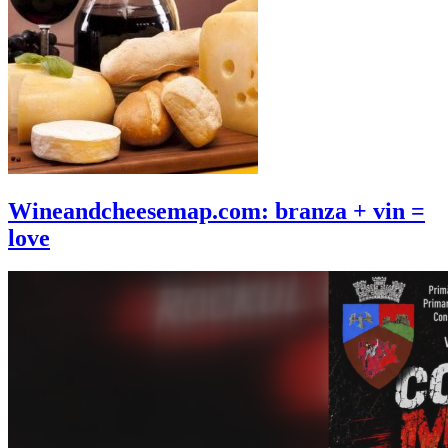
Wineandcheesemap.com: branza + vin =
love