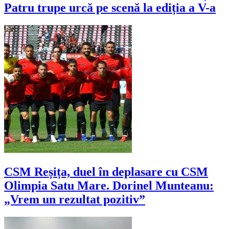
Patru trupe urcă pe scenă la ediția a V-a
CSM Reșița, duel în deplasare cu CSM
Olimpia Satu Mare. Dorinel Munteanu:
„Vrem un rezultat pozitiv”