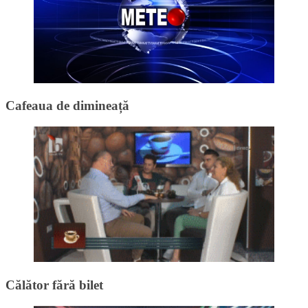
Cafeaua de dimineață
Călător fără bilet