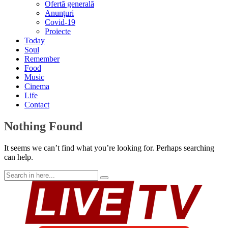
Ofertă generală
Anunțuri
Covid-19
Proiecte
Today
Soul
Remember
Food
Music
Cinema
Life
Contact
Nothing Found
It seems we can’t find what you’re looking for. Perhaps searching
can help.
Search
for: