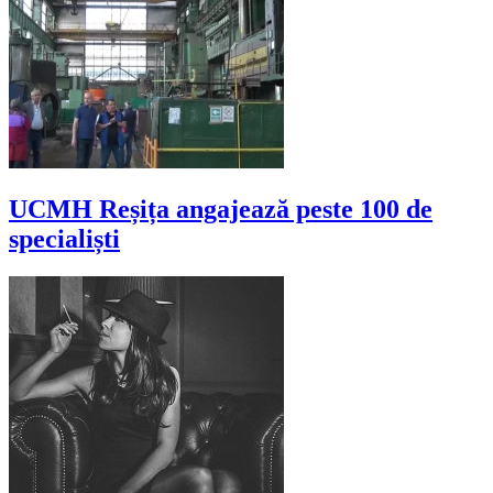
UCMH Reșița angajează peste 100 de
specialiști