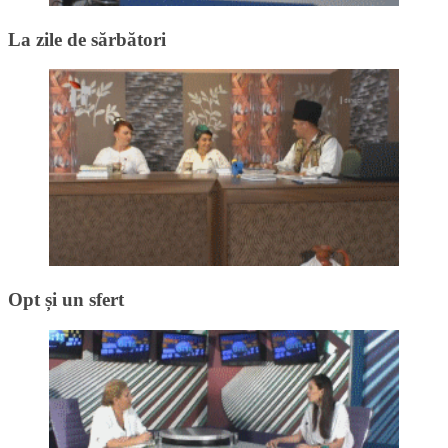
La zile de sărbători
Opt și un sfert