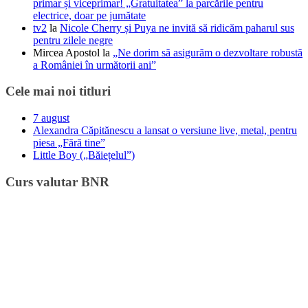
primar și viceprimar! „Gratuitatea” la parcările pentru
electrice, doar pe jumătate
tv2
la
Nicole Cherry și Puya ne invită să ridicăm paharul sus
pentru zilele negre
Mircea Apostol
la
„Ne dorim să asigurăm o dezvoltare robustă
a României în următorii ani”
Cele mai noi titluri
7 august
Alexandra Căpitănescu a lansat o versiune live, metal, pentru
piesa „Fără tine”
Little Boy („Băiețelul”)
Curs valutar BNR