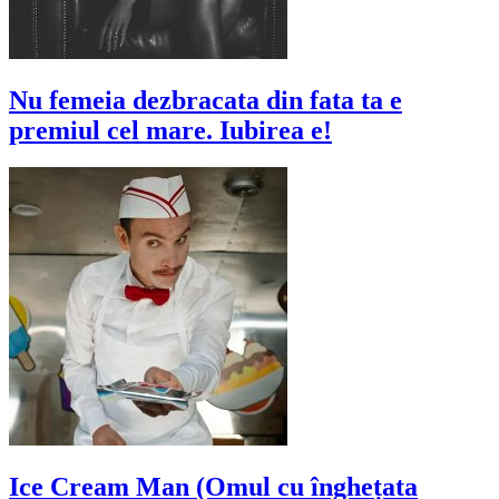
Nu femeia dezbracata din fata ta e
premiul cel mare. Iubirea e!
Ice Cream Man (Omul cu înghețata