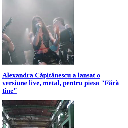
Alexandra Căpitănescu a lansat o
versiune live, metal, pentru piesa "Fără
tine"