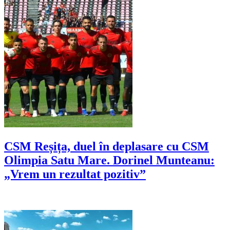
CSM Reșița, duel în deplasare cu CSM
Olimpia Satu Mare. Dorinel Munteanu:
„Vrem un rezultat pozitiv”